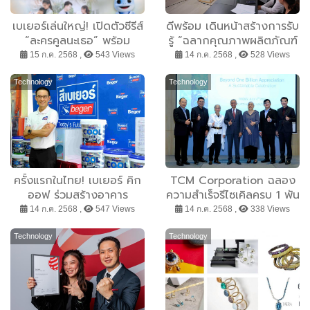
เบเยอร์เล่นใหญ่! เปิดตัวซีรีส์
ดีพร้อม เดินหน้าสร้างการรับ
“ละครคูลนะเธอ” พร้อม
รู้ “ฉลากคุณภาพผลิตภัณฑ์
BegerCool 2in1 สีเย็น ทน
สิ่งทอไทย” ต่อเนื่อง เร่ง
15 ก.ค. 2568 ,
543 Views
14 ก.ค. 2568 ,
528 Views
ไวกว่าเดิม จัดโปรฯแรงรุก
ปลุกความเชื่อมั่นคุณภาพสิ่ง
ตลาดกลางปีแบบไม่มีแผ่ว
ทอและเครื่องนุ่งห่มไทยรอง
Technology
Technology
รับซอฟต์พาวเวอร์แฟชั่น
ครั้งแรกในไทย! เบเยอร์ คิก
TCM Corporation ฉลอง
ออฟ ร่วมสร้างอาคาร
ความสำเร็จรีไซเคิลครบ 1 พัน
ต้นแบบในเขตกรุงเทพฯ ให้
ล้านขวด กับแคมเปญ
14 ก.ค. 2568 ,
547 Views
14 ก.ค. 2568 ,
338 Views
เย็นขึ้นและปลอดภัยยิ่งขึ้น
“Beyond One Billion”
ด้วยสีทาภายในที่มีคุณสมบัติ
ตอกย้ำพันธกิจสู่โลกที่ยั่งยืน
Technology
Technology
สะท้อนความร้อนสูงและหน่วง
ไฟในตัว พร้อมยกระดับ
“คุณสมบัติสีหน่วงไฟ” ด้วย
นวัตกรรมจากขยะอาหาร