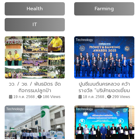
Health
Farming
IT
Technology
Technology
วว. / วช. / พันธมิตร จัด
ปูนซีเมนต์นครหลวง คว้า
กิจกรรมปลูกป่า
รางวัล “บริษัทยอดเยี่ยม
เฉลิมพระเกียรติ เพื่อลด
แห่งปี” จาก Money &
19 ก.ค. 2568 ,
186 Views
18 ก.ค. 2568 ,
299 Views
PM2.5 ในพื้นที่โครงการ
Banking Awards 2025
หลวงขุนวาง จังหวัด
Technology
Technology
เชียงใหม่