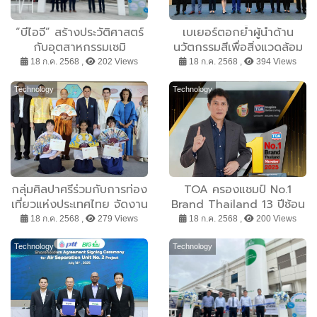
“บีไอจี” สร้างประวัติศาสตร์
เบเยอร์ตอกย้ำผู้นำด้าน
กับอุตสาหกรรมเซมิ
นวัตกรรมสีเพื่อสิ่งแวดล้อม
คอนดักเตอร์ ส่ง “ไนโตรเจน
รับมอบเครื่องหมาย CFR
18 ก.ค. 2568 ,
202 Views
18 ก.ค. 2568 ,
394 Views
คาร์บอนต่ำ” ให้ “อนาล็อก ดี
และ CFP พร้อมเดินหน้าสู่เป้า
ไวเซส” หนุนเป้าหมาย Net
หมาย Net Zero อย่าง
Technology
Technology
Zero
ยั่งยืนและเป็นรูปธรรม
กลุ่มศิลปาศรีร่วมกับการท่อง
TOA ครองแชมป์ No.1
เที่ยวแห่งประเทศไทย จัดงาน
Brand Thailand 13 ปีซ้อน
บวร ๑๐ นิทรรศการศิลปะ
ขอบคุณคนไทยที่ไว้วางใจให้
18 ก.ค. 2568 ,
279 Views
18 ก.ค. 2568 ,
200 Views
เฉลิมพระเกียรติ พระบาท
เป็นแบรนด์สีอันดับ 1 ของ
สมเด็จพระวชิรเกล้าเจ้าอยู่หัว
ประเทศ
Technology
Technology
และการประกวดวาดภาพบน
พัดจีบครั้งที่ 2/2568 ใน
โครงการ