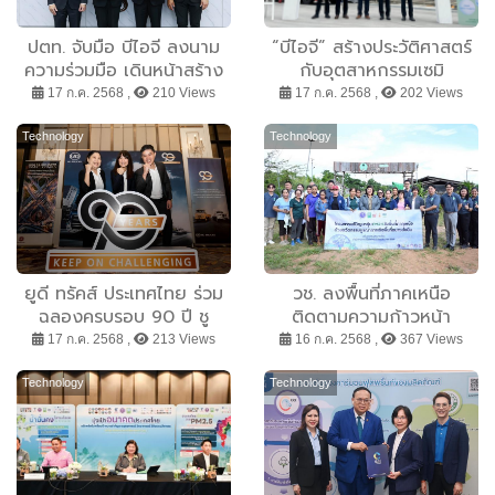
ปตท. จับมือ บีไอจี ลงนาม
“บีไอจี” สร้างประวัติศาสตร์
ความร่วมมือ เดินหน้าสร้าง
กับอุตสาหกรรมเซมิ
โรงแยกอากาศแห่งที่ 2
คอนดักเตอร์
17 ก.ค. 2568 ,
210 Views
17 ก.ค. 2568 ,
202 Views
Technology
Technology
ยูดี ทรัคส์ ประเทศไทย ร่วม
วช. ลงพื้นที่ภาคเหนือ
ฉลองครบรอบ 90 ปี ชู
ติดตามความก้าวหน้า
แนวคิด “Better Life”
โครงการแผนมุ่งเป้า ววน.
17 ก.ค. 2568 ,
213 Views
16 ก.ค. 2568 ,
367 Views
พร้อมเปิดรับนักลงทุนขยาย
“ประเทศไทยปลอดภัยจาก
เครือข่ายศูนย์บริการ
PM2.5“ ณ อ.เทิง
Technology
Technology
ครอบคลุมทั่วประเทศ
จ.เชียงราย