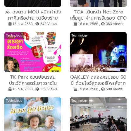
วช. ลงนาม MOU ผนึกกำลัง
TOA เดินหน้า Net Zero
ภาคีเครือข่าย จ.เชียงราย
เต็มสูบ ผ่านการรับรอง CFO
และ จ.พะเยา ดันเป้าหมาย
16 ก.ค. 2568 ,
543 Views
16 ก.ค. 2568 ,
363 Views
“มุ่งเป้าอนาคตประเทศไทย
เพื่ออากาศสะอาด น้ำมั่นคง”
Technology
Technology
ด้วยวิจัยและนวัตกรรม
TK Park ชวนย้อนรอย
OAKLEY ฉลองครบรอบ 50
ประวัติศาสตร์เยาวราชใน
ปี ด้วยโชว์สุดเซอร์ไพรส์จาก
กิจกรรม ’TK Chat Walk
CHIEF VISIONARY Travis
15 ก.ค. 2568 ,
569 Views
15 ก.ค. 2568 ,
508 Views
เดินตรอกร้อยชื่อ’ เรียนรู้
Scott พร้อมเผยนวัตกรรม
ประวัติศาสตร์ และวัฒนธรรม
สุดล้ำแห่งอนาคต
Technology
Technology
จีน ฉลอง 50 ปีความ
สัมพันธ์ไทย-จีน