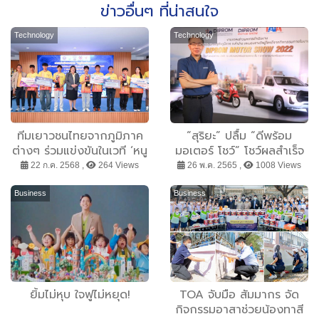
ข่าวอื่นๆ ที่น่าสนใจ
Technology
Technology
ทีมเยาวชนไทยจากภูมิภาค
“สุริยะ” ปลื้ม “ดีพร้อม
ต่างๆ ร่วมแข่งขันในเวที ‘หนู
มอเตอร์ โชว์” โชว์ผลสำเร็จ
น้อยจ้าวเวหา’ ชิงถ้วย
เกินคาด เดินหน้าดันอุตสาห
22 ก.ค. 2568 ,
264 Views
26 พ.ค. 2565 ,
1008 Views
พระราชทานพระบาทสมเด็จ
กรรมไมซ์ภาคเหนือ กระตุ้น
พระเจ้าอยู่หัว จุดประกาย
เศรษฐกิจภูมิภาค
Business
Business
เสริมสมรรถนะเยาวชน ด้วย
ปัญญาประดิษฐ์และ
เทคโนโลยีโดรน
ยิ้มไม่หุบ ใจฟูไม่หยุด!
TOA จับมือ สัมมากร จัด
กิจกรรมอาสาช่วยน้องทาสี