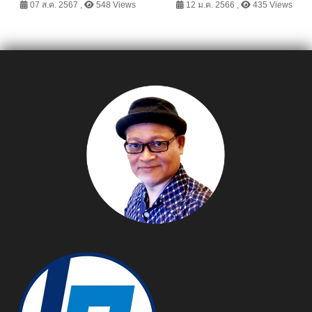
รร.วัดเกิดการอุดม
07 ส.ค. 2567 ,
548 Views
12 ม.ค. 2566 ,
435 Views
จ.ปทุมธานี