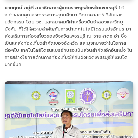
นายฤกษ์ อยู่ดี สมาชิกสภาผู้แทนราษฎรจังหวัดเพชรบุรี
ได้
กล่าวขอบคุณกระทรวงการอุดมศึกษา วิทยาศาสตร์ วิจัยและ
นวัตกรรม โดย วช. และสมาคมกีฬาเครื่องบินจำลองและวิทยุ
บังคับ ที่ได้ให้ความสำคัญกับการนำเทคโนโลยีโดรนแปรอักษร มา
ส่งเสริมการท่องเที่ยวของจังหวัดเพชรบุรี ณ ชายหาดชะอำ ซึ่ง
เป็นแหล่งท่องเที่ยวสำคัญของจังหวัด และมุ่งหมายว่าในโอกาส
ต่อๆไป เทคโนโลยีโดรนแปรอักษรจะเป็นส่วนสำคัญอีกอันหนึ่ง ใน
การสร้างโอกาสด้านการท่องเที่ยวให้กับจังหวัดเพชรบุรีให้เติบโต
มากขึ้นก