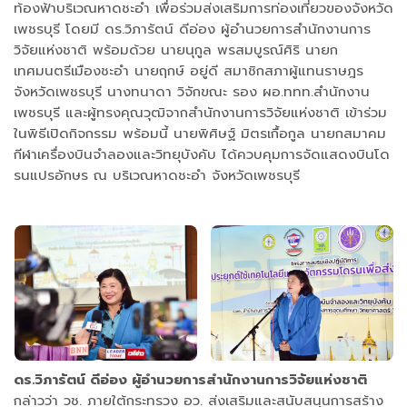
ท้องฟ้าบริเวณหาดชะอำ เพื่อร่วมส่งเสริมการท่องเที่ยวของจังหวัด
เพชรบุรี โดยมี ดร.วิภารัตน์ ดีอ่อง ผู้อำนวยการสำนักงานการ
วิจัยแห่งชาติ พร้อมด้วย นายนุกูล พรสมบูรณ์ศิริ นายก
เทศมนตรีเมืองชะอำ นายฤกษ์ อยู่ดี สมาชิกสภาผู้แทนราษฎร
จังหวัดเพชรบุรี นางทนาดา วิจักขณะ รอง ผอ.ททท.สำนักงาน
เพชรบุรี และผู้ทรงคุณวุฒิจากสำนักงานการวิจัยแห่งชาติ เข้าร่วม
ในพิธีเปิดกิจกรรม พร้อมนี้ นายพิศิษฐ์ มิตรเกื้อกูล นายกสมาคม
กีฬาเครื่องบินจำลองและวิทยุบังคับ ได้ควบคุมการจัดแสดงบินโด
รนแปรอักษร ณ บริเวณหาดชะอำ จังหวัดเพชรบุรี
ดร.วิภารัตน์ ดีอ่อง ผู้อำนวยการสำนักงานการวิจัยแห่งชาติ
กล่าวว่า วช. ภายใต้กระทรวง อว. ส่งเสริมและสนับสนุนการสร้าง