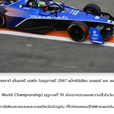
าเซราติ เอ็มเอสจี เรสซิ่ง ในฤดูกาลปี 2567 แม็กซิมิเลียน กุนเธอร์ และ เ
rld Championship) ฤดูกาลที่ 10 เปิดฉากประลองความเร็วในวันที่ 1
าลีเพียงรายแรกและรายเดียวในปัจจุบัน ที่ได้ส่งรถยนต์ไฟฟ้าลงแข่งใน