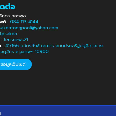
ิดต่อ
ศักดา ทองพูล
พท์
:
084-113-4144
sakdatongpool@yahoo.com
tpsakda
e
:
lensnews21
อ
:
41/166 เมโทรลักซ์ เกษตร ถนนประเสริฐมนูกิจ แขวง
ตจตุจักร กรุงเทพฯ 10900
้อมูลเว็บไซต์
d.