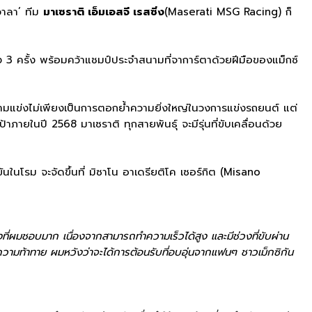
วาลา’ ทีม
มาเซราติ เอ็มเอสจี เรสซิ่ง
(Maserati MSG Racing) ก็
ง 3 ครั้ง พร้อมคว้าแชมป์ประจำสนามที่จาการ์ตาด้วยฝีมือของแม็กซ์
่สนามแข่งไม่เพียงเป็นการตอกย้ำความยิ่งใหญ่ในวงการแข่งรถยนต์ แต่
าภายในปี 2568 มาเซราติ ทุกสายพันธุ์ จะมีรุ่นที่ขับเคลื่อนด้วย
ขันในโรม จะจัดขึ้นที่ มิซาโน อาเดรียติโค เซอร์กิต (Misano
แข่งที่ผมชอบมาก เนื่องจากสามารถทำความเร็วได้สูง และมีช่วงที่ขับผ่าน
ความท้าทาย ผมหวังว่าจะได้การต้อนรับที่อบอุ่นจากแฟนๆ ชาวเม็กซิกัน