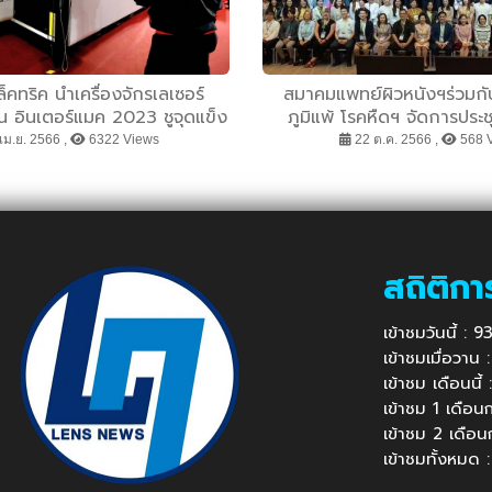
ีเล็คทริค นำเครื่องจักรเลเซอร์
สมาคมแพทย์ผิวหนังฯร่วมก
าน อินเตอร์แมค 2023 ชูจุดแข็ง
ภูมิแพ้ โรคหืดฯ จัดการประ
ลื่อนการผลิตเทคโนโลยีไฟเบอร์
ADCARE Allergy Schoo
เม.ย. 2566 ,
6322 Views
22 ต.ค. 2566 ,
568 
ายแรกของโลก ขานรับเทรนด์
ุตสาหกรรมอนาคต
สถิติกา
เข้าชมวันนี้ : 
เข้าชมเมื่อวาน
เข้าชม เดือนนี
เข้าชม 1 เดือ
เข้าชม 2 เดือ
เข้าชมทั้งหมด