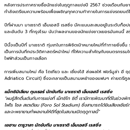
หลังการประกาศรายชื่อนักแข่งในฤดูกาลแข่งปี 2567 ช่วงเดือนกันยาย
กำลังเตรียมความพร้อมเพื่อเผชิญทุกความท้าทายในการแข่งรถยนต์ไฟฟ้
ปีที่ผ่านมา มาเซราติ เอ็มเอสจี เรสซิ่ง มีคะแนนสะสมอยู่ในระดับท
และอันดับ 3 ที่กรุงโรม นับว่าผลงานของนักแข่งชาวเยอรมันคนนี้ 
ปีนี้จะเป็นปีที่ มาเซราติ ทุ่มเทในการพิชิตเป้าหมายใหม่ที่ท้าทาย
เป็นการบันทึกประวัติศาสตร์หน้าใหม่ ที่ให้ความสำคัญกับยนตรกรรมในส
ไฟฟ้าล้วนเป็นทางเลือก
การเพิ่มสนามใหม่ คือ โตเกียว และ เซี่ยงไฮ้ ส่งผลให้ ฟอร์มูล่า อี 
Adriatico Circuit) ซึ่งจะกลายเป็นสนามเหย้าของแฟนๆ ค่ายตรีศูล
แม็กซิมิเลียน กุนเธอร์ นักขับทีม มาเซราติ เอ็มเอสจี เรสซิ่ง
“ผมรู้สึกตื่นเต้นกับการแข่งที่ เม็กซิโก ซิตี้ เรามีการพัฒนาที่ดีในช่ว
โฟโร โซล สเตเดียม (Foro Sol Stadium) ซึ่งสามารถได้ยินเสียงเชียร์
และจะพยายามทำผลงานให้ดีที่สุดในสนามเปิดฤดูกาลนี้”
เยฮาน ดารูวาลา นักขับทีม มาเซราติ เอ็มเอสจี เรสซิ่ง