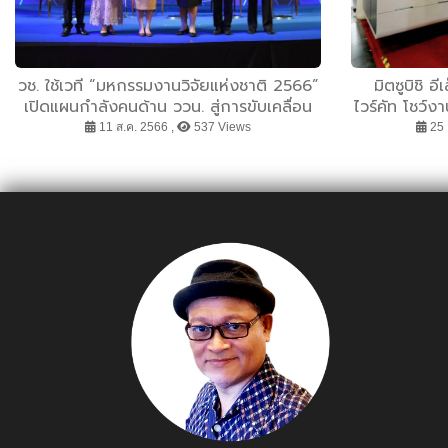
วช. ใช้เวที “มหกรรมงานวิจัยแห่งชาติ 2566”
มิตซูบิชิ อ
เปิดแผนกำลังคนด้าน ววน. สู่การขับเคลื่อน
ไวร์คัท โชว์ง
ด้วยงานวิจัยและนวัตกรรมเพื่อรองรับการ
ใช้ AI ขับเค
11 ส.ค. 2566 ,
537 Views
25 
พัฒนาที่ยั่งยืน
เลเซอร์ร
อ