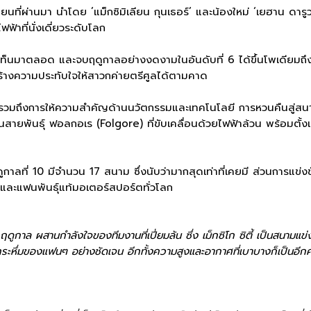
นที่ผ่านมา นำโดย ’แม็กซิมิเลียน กุนเธอร์’ และน้องใหม่ ‘เยฮาน ดารู
าที่นั่งเดี่ยวระดับโลก
็อปเท็นมาตลอด และจบฤดูกาลอย่างงดงามในอันดับที่ 6 ได้ขึ้นโพเดียมถึ
สร้างความประทับใจให้สาวกค่ายตรีศูลได้ตามคาด
ยิ่งขึ้น รวมถึงการให้ความสำคัญด้านนวัตกรรมและเทคโนโลยี การหวนคืนสู
ายพันธุ์ ฟอลกอเร (Folgore) ที่ขับเคลื่อนด้วยไฟฟ้าล้วน พร้อมตั้งเป้
ฤดูกาลที่ 10 มีจำนวน 17 สนาม ซึ่งนับว่ามากสุดเท่าที่เคยมี ส่วนการแข่ง
และแฟนพันธุ์แท้มอเตอร์สปอร์ตทั่วโลก
งพักฤดูกาล ผสานกำลังใจของทีมงานที่เปี่ยมล้น ซึ่ง เม็กซิโก ซิตี้ เป็นสนาม
กระหึ่มของแฟนๆ อย่างชัดเจน อีกทั้งความสูงและอากาศที่เบาบางก็เป็นอีก