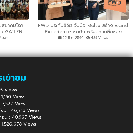
ับสมาคมโรค
FWD ประกันชีวิต จับมือ Molto สร้าง Brand
ชุม GA²LEN
Experience สุดปัง พร้อมชวนลิ้มลอง
l Bangkok
ไอศกรีมรสชาติพิเศษ Som Jeed & Choc
Views
22 มี.ค. 2566 ,
439 Views
Chip ถึงสิ้นเดือนมี.ค.นี้
รเข้าชม
935 Views
 : 1,150 Views
้ : 7,527 Views
นก่อน : 46,718 Views
นก่อน : 40,967 Views
 : 1,526,678 Views