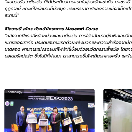
“ผมยอมรับว่าตื่นเต้น ที่ได้ประเดิมสนามแรกในฐานะนักแข่งทีม มาเซราติ เ
ฤดูกาลนี้ ขณะที่ไลน์สนามก็น่าสนุก และบรรยากาศของการแข่งที่เม็กซิโกก็
สนามนี้”
จิโอวานนี สโกร หัวหน้าโครงการ Maserati Corse
“หลังจากปีแรกที่หนักหน่วงและน่าตื่นเต้น การได้กลับมาอยู่ในพิทเลนอีกครั
หมายของเราคือ ประเดิมสนามแรกด้วยพลังบวกและความสำเร็จจากปีก่อน พ
มาตลอด ผ่านการแข่งรถยนต์ไฟฟ้าที่เปี่ยมด้วยนวัตกรรมล้ำสมัย โดยกา
มอเตอร์สปอร์ต ซึ่งในปีที่ผ่านมา เราสามารถขึ้นโพเดียมหลายครั้ง และในปีน
Technology
IT