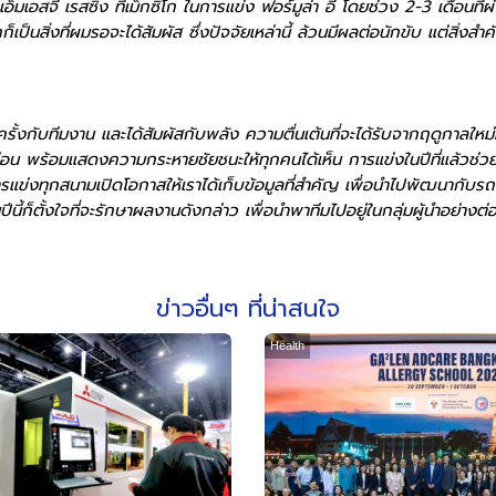
อ็มเอสจี เรสซิ่ง ที่เม็กซิโก ในการแข่ง ฟอร์มูล่า อี โดยช่วง 2-3 เดือนท
เป็นสิ่งที่ผมรอจะได้สัมผัส ซึ่งปัจจัยเหล่านี้ ล้วนมีผลต่อนักขับ แต่สิ่ง
้งกับทีมงาน และได้สัมผัสกับพลัง ความตื่นเต้นที่จะได้รับจากฤดูกาลใหม่ที่เ
ร้อมแสดงความกระหายชัยชนะให้ทุกคนได้เห็น การแข่งในปีที่แล้วช่วยสร้
รแข่งทุกสนามเปิดโอกาสให้เราได้เก็บข้อมูลที่สำคัญ เพื่อนำไปพัฒนากับร
ี้ก็ตั้งใจที่จะรักษาผลงานดังกล่าว เพื่อนำพาทีมไปอยู่ในกลุ่มผู้นำอย่างต่อ
ข่าวอื่นๆ ที่น่าสนใจ
Health