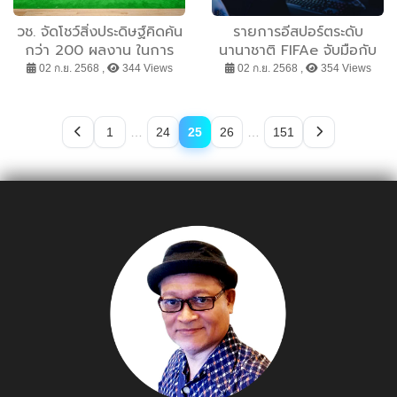
วช. จัดโชว์สิ่งประดิษฐ์คิดค้น
รายการอีสปอร์ตระดับ
กว่า 200 ผลงาน ในการ
นานาชาติ FIFAe จับมือกับ
ประกวดเพื่อขอรับรางวัลการ
เลอโนโว ในการใช้ผลิตภัณฑ์
02 ก.ย. 2568 ,
344 Views
02 ก.ย. 2568 ,
354 Views
วิจัยแห่งชาติ 2569
เกมมิ่ง Lenovo Legion
สำหรับการแข่งขันเพื่อหา
แชมป์รอบชิงชนะเลิศ
1
…
24
25
26
…
151