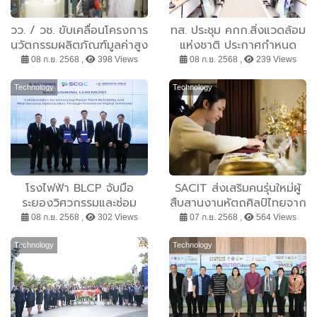
วว. / วช. ขับเคลื่อนโครงการ
ทส. ประชุม คกก.สิ่งแวดล้อม
นวัตกรรมผลิตภัณฑ์มูลค่าสูง
แห่งชาติ ประกาศกำหนด
เพื่อแก้ปัญหา PM2.5 ใน
พื้นที่ กรุงเทพฯ และ 4
08 ก.ย. 2568 ,
398 Views
08 ก.ย. 2568 ,
239 Views
พื้นที่ภาคเหนืออย่างยั่งยืน
จังหวัดภาคเหนือ เป็นเขต
ควบคุมมลพิษ
Technology
Technology
โรงไฟฟ้า BLCP จับมือ
SACIT ส่งเสริมคนรุ่นใหม่ผู้
ระยองวิศวกรรมและซ่อม
สืบสานงานหัตถศิลป์ไทยจาก
บำรุง (REPCO) ร่วมลงนาม
ภูมิปัญญา “เครื่องทอง
08 ก.ย. 2568 ,
302 Views
07 ก.ย. 2568 ,
564 Views
ความร่วมมือ ในการพัฒนา
สุโขทัย-ดอกไม้ไหวล้านนา”
เทคโนโลยีดิจิทัลขั้นสูงมาใช้
ผลักดันทุนทางวัฒนธรรม
Technology
Technology
ในการเดินเครื่องจักรผลิต
การขับเคลื่อนเศรษฐกิจ
ไฟฟ้าด้วยนวัตกรรมใหม่
สร้างสรรค์ประเทศ