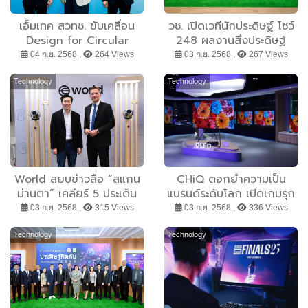
อัตโนมัติ
เอ็มเทค สวทช. ขับเคลื่อน
วช. เปิดเวทีนักประดิษฐ์ โชว์
Design for Circular
248 ผลงานสิ่งประดิษฐ์
Economy “คิดก่อนทำ” สู่
เตรียมนำเสนอผลงานที่ได้รับ
04 ก.ย. 2568 ,
264 Views
03 ก.ย. 2568 ,
267 Views
โมเดลธุรกิจยั่งยืน
รางวัลการวิจัยแห่งชาติสู่
งานวันนักประดิษฐ์ 2569
Technology
Technology
World สยบข่าวลือ “สแกน
CHiQ ตอกย้ำความเป็น
ม่านตา” เคลียร์ 5 ประเด็น
แบรนด์ระดับโลก เปิดเกมรุก
สำคัญที่เข้าใจผิด - ประกาศ
ตลาดไทยปลายปี 2025
03 ก.ย. 2568 ,
315 Views
03 ก.ย. 2568 ,
336 Views
เป็นศัตรูกับมิจฉาชีพ
ด้วยนวัตกรรมเครื่องใช้ไฟฟ้า
อัจฉริยะ และความร่วมมือกับ
Technology
Technology
Global House