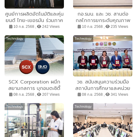
ศูนย์การผลิตอัตโนมัติและหุ่น
กอ.รมน. และ วช. สานต่อ
ยนต์ ไทย-เยอรมัน ร่วมภาค
กลไกการยกระดับคุณภาพ
เอกชนและผู้เชี่ยวชาญทั่วโลก
ชีวิตและรายได้ภาคประชาชน
10 ก.ย. 2568 ,
242 Views
10 ก.ย. 2568 ,
235 Views
เปิดเวทีสัมมนา 5-Axis
MOUสร้างชุมชนเข้มแข็ง
Seminar 2025 5-Axis
ด้วยงานวิจัยและนวัตกรรม
Technology
Technology
Seminar 2025 ให้ความรู้
และยกระดับมาตรฐานการ
ผลิตชิ้นส่วนไทย ด้านภาครัฐ
หนุ่นมาตรการภาษีลงทุน
เทคโนโลยี-เครื่องจักร
อัตโนมัติ
SCX Corporation ผนึก
วช. สนับสนุนความร่วมมือ
สยามกลการ บุกอมตะซิตี้
สถาบันการศึกษาและหน่วย
ชลบุรี ร่วมลงทุนกว่า 850
งานท้องถิ่น เปิดศูนย์การ
08 ก.ย. 2568 ,
207 Views
08 ก.ย. 2568 ,
341 Views
ลบ. ผุดคลังสินค้า 37000
เรียนรู้เทคโนโลยีโดรนเพื่อ
ตร.ม. ชูมาตรฐานอาคารสี
การเกษตร ณ วิทยาลัย
Technology
Technology
เขียว เสริมพอร์ต
เทคนิคปักธงชัย เพื่อยกระดับ
Recurring Income
เกษตรกรรมในพื้นที่