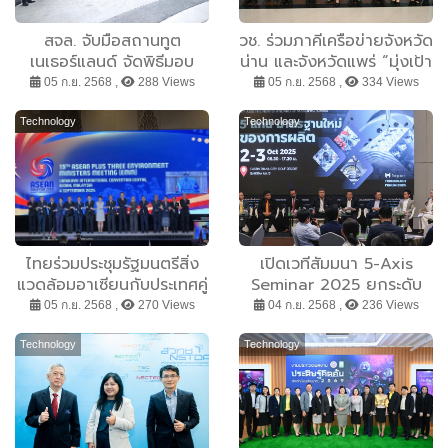
สจล. จับมือสถานทูต
วช. ร่วมภาคีเครือข่ายจังหวัด
เนเธอร์แลนด์ จัดพิธีมอบ
น่าน และจังหวัดแพร่ “มุ่งเป้า
“น้องวัว” สัญลักษณ์แห่ง
อนาคตประเทศไทยเพื่อ
05 ก.ย. 2568 ,
288 Views
05 ก.ย. 2568 ,
334 Views
มิตรภาพ มุ่งสู่ความร่วมมือ
อากาศสะอาด น้ำ มั่นคง”
ด้านเกษตร นวัตกรรม และ
ด้วยวิจัยและนวัตกรรม
Technology
Technology
ความยั่งยืนในอนาคต
ไทยร่วมประชุมรัฐมนตรีสิ่ง
เปิดเวทีสัมมนา 5-Axis
แวดล้อมอาเซียนกับประเทศคู่
Seminar 2025 ยกระดับ
เจรจา ย้ำความร่วมมือแก้
มาตรฐานการผลิตชิ้นส่วน
05 ก.ย. 2568 ,
270 Views
04 ก.ย. 2568 ,
236 Views
ปัญหาสิ่งแวดล้อมและ
ไทย เผยอุตสาหกรรมผลิต
climate change
ชิ้นส่วนเร่งปรับตัวรับการ
Technology
Technology
ผลิตป้อนอุตสาหกรรม
อนาคต ด้านภาครัฐร่วมอัด
มาตรการภาษีหนุนลงทุน
เทคโนโลยี-เครื่องจักร