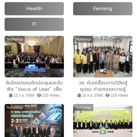
Health
Farming
IT
Technology
Technology
ซินโครตรอนจัดประชุมและรับ
วช. ขับเคลื่อนงานวิจัยสู่
ฟัง “Voice of User” เพื่อ
ชุมชน ถ่ายทอดความรู้
พัฒนาและยกระดับการให้
“นวัตกรรมเครื่องผลิตปุ๋ย
12 ก.ย. 2568 ,
215 Views
10 ก.ย. 2568 ,
220 Views
บริการของสถาบันฯ
หมัก” ณ องค์การบริหาร
ส่วนตำบลภูหลวง
Technology
Technology
อ.ปักธงชัย จ.นครราชสีมา