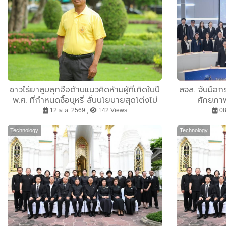
ชาวไร่ยาสูบลุกฮือต้านแนวคิดห้ามผู้ที่เกิดในปี
สจล. จับมือกร
พ.ศ. ที่กำหนดซื้อบุหรี่ ลั่นนโยบายสุดโต่งไม่
ศักยภาพ
ช่วยลดจำนวนผู้สูบบุหรี่
ประสบการ
12 พ.ค. 2569 ,
142 Views
08
Technology
Technology