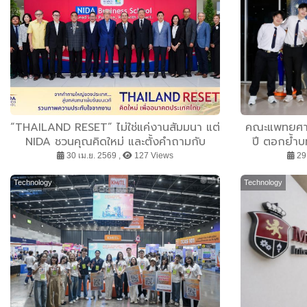
“THAILAND RESET” ไม่ใช่แค่งานสัมมนา แต่
คณะแพทยศาส
NIDA ชวนคุณคิดใหม่ และตั้งคำถามกับ
ปี ตอกย้ำบ
อนาคตประเทศไทยไปพร้อมกัน
แพทย์ที
30 เม.ย. 2569 ,
127 Views
29 
Technology
Technology