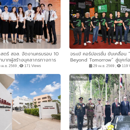
ตร์ สจล. จัดงานครบรอบ 10
จระเข้ คอร์ปอเรชั่น ขับเคลื่อ
ทบาทผู้สร้างบุคลากรทางการ
Beyond Tomorrow” สู่ยุคก่
่มีคุณภาพ และนวัตกรรมใน
คุ้มค่า–ยั่งยืน ย้ำภาพ “JO
เม.ย. 2569 ,
171 Views
29 เม.ย. 2569 ,
119 
ประเทศไทย
ด้วย 6 คลัสเตอร์สินค้านวัต
ครบวงจร ในงานสถาปน
Technology