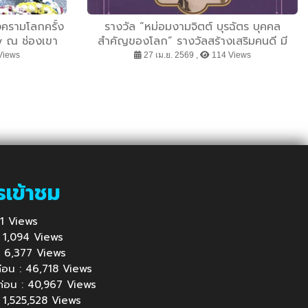
ครามโลกครั้ง
รางวัล “หม่อมงามจิตต์ บุรฉัตร บุคคล
ay ณ ช่องเขา
สำคัญของโลก” รางวัลสร้างเสริมคนดี มี
ุรี
คุณธรรม ประจำปี ๒๕๖๙
Views
27 เม.ย. 2569 ,
114 Views
รเข้าชม
751 Views
 : 1,094 Views
้ : 6,377 Views
นก่อน : 46,718 Views
นก่อน : 40,967 Views
: 1,525,528 Views