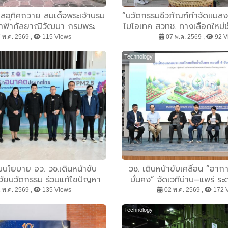
ศลอุทิศถวาย สมเด็จพระเจ้าบรม
“นวัตกรรมชีวภัณฑ์กำจัดแมลง
จ้าฟ้ากัลยาณิวัฒนา กรมพระ
ไบโอเทค สวทช. ทางเลือกใหม่
ชนครินทร์ บดินทรเชษฐภคินี
และเพิ่มมูลค่าผลผลิ
 พ.ค. 2569 ,
115 Views
07 พ.ค. 2569 ,
92 V
ุคคลสำคัญของโลก
Technology
มนโยบาย อว. วช.เดินหน้าขับ
วช. เดินหน้าขับเคลื่อน “อา
ิจัยนวัตกรรม ร่วมแก้ไขปัญหา
มั่นคง” จัดเวทีน่าน–แพร่ ระ
มยั่งยืน จ.น่าน และจ.แพร่ สู่
ชุมชน แก้ PM2.5 และบริหารจ
 พ.ค. 2569 ,
135 Views
02 พ.ค. 2569 ,
172 
กาศสะอาด น้ำมั่นคง”
ยั่งยืน
Technology