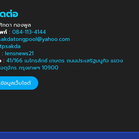
ิดต่อ
ศักดา ทองพูล
พท์
:
084-113-4144
sakdatongpool@yahoo.com
tpsakda
e
:
lensnews21
อ
:
41/166 เมโทรลักซ์ เกษตร ถนนประเสริฐมนูกิจ แขวง
ตจตุจักร กรุงเทพฯ 10900
้อมูลเว็บไซต์