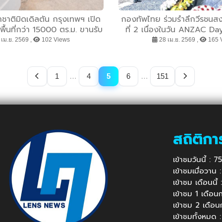
ชาติมิดเดิลตัน กรุงเทพฯ เปิด
กองทัพไทย ร่วมรำลึกวีรชนสง
พื้นที่กว่า 15000 ตร.ม. ขานรับ
ที่ 2 เนื่องในวัน ANZAC D
องตลาดการศึกษานานาชาติใน
ขาด จังหวัดกาญจนบ
เม.ย. 2569 ,
102 Views
28 เม.ย. 2569 ,
165 
ไทย
1
…
4
5
6
…
151
สถิติกา
เข้าชมวันนี้ : 
เข้าชมเมื่อวาน
เข้าชม เดือนนี
เข้าชม 1 เดือ
เข้าชม 2 เดือ
เข้าชมทั้งหมด 