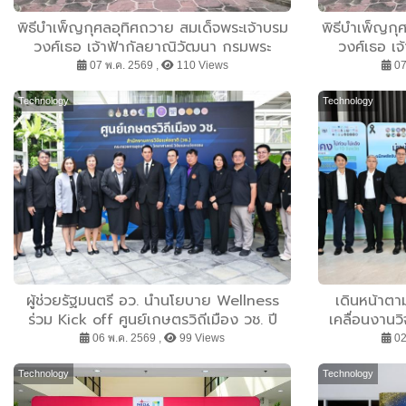
พิธีบำเพ็ญกุศลอุทิศถวาย สมเด็จพระเจ้าบรม
พิธีบำเพ็ญกุ
วงศ์เธอ เจ้าฟ้ากัลยาณิวัฒนา กรมพระ
วงศ์เธอ เ
นราธิวาสราชนครินทร์ บดินทรเชษฐภคินี
นราธิวาสรา
07 พ.ค. 2569 ,
110 Views
07
บุคคลสำคัญของโลก
บ
Technology
Technology
ผู้ช่วยรัฐมนตรี อว. นำนโยบาย Wellness
เดินหน้าตา
ร่วม Kick off ศูนย์เกษตรวิถีเมือง วช. ปี
เคลื่อนงานว
69-70 สู่ความมั่นคงด้านอาหารของประเทศ
และสร้างควา
06 พ.ค. 2569 ,
99 Views
02
“อา
Technology
Technology