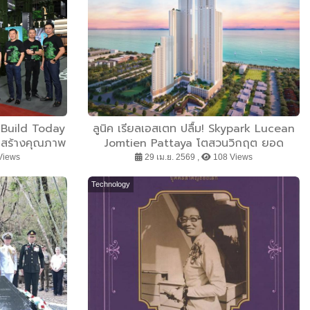
น “Build Today
ลูนิค เรียลเอสเตท ปลื้ม! Skypark Lucean
อสร้างคุณภาพ
Jomtien Pattaya โตสวนวิกฤต ยอด
RAKAY EXPERT”
Q1/69 ทะลุเป้า 158% โกยแล้วกว่า 40%
Views
29 เม.ย. 2569 ,
108 Views
กรรมก่อสร้าง
ของเป้าทั้งปี ตอกย้ำนักลงทุนเชื่อมั่น
ิก’69
”สินทรัพย์สร้างรายได้” ท่ามกลางความไม่
Technology
แน่นอน ส่งแคมเปญพิเศษเสริมสภาพคล่องให้
ผู้ซื้อรับมือภาวะเศรษฐกิจผันผวน