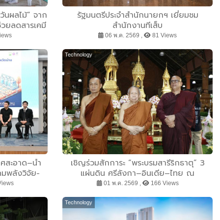
วันผลไม้” จาก
รัฐมนตรีประจำสำนักนายกฯ เยี่ยมชม
ช่วยลดสารเคมี
สำนักงานทีเส็บ
ตไทย
iews
06 พ.ค. 2569 ,
81 Views
Technology
กาศสะอาด–น้ำ
เชิญร่วมสักการะ “พระบรมสารีริกธาตุ” 3
ดมพลังวิจัย-
แผ่นดิน ศรีลังกา–อินเดีย–ไทย ณ
ัดการน้ำอย่าง
สำนักสงฆ์ป่าเทสก์รังสี มหาวีโร คลอง 15 ตั้ง
Views
01 พ.ค. 2569 ,
166 Views
อยู่ที่ ต.คลองใหญ่ อ.องครักษ์ จ.นครนายก
Technology