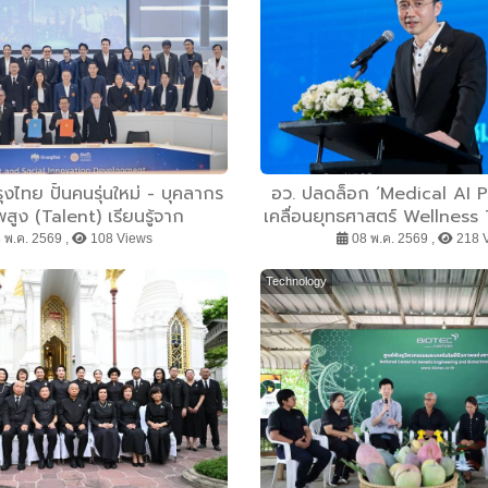
ุงไทย ปั้นคนรุ่นใหม่ - บุคลากร
อว. ปลดล็อก ‘Medical AI P
สูง (Talent) เรียนรู้จาก
เคลื่อนยุทธศาสตร์ Wellness
ณ์จริง ก้าวทันโลกดิจิทัล
นวัตกรรมสุขภาพ ช่วยตรวจเจอ
 พ.ค. 2569 ,
108 Views
08 พ.ค. 2569 ,
218 
ขึ้น จาก AI ฝีมือค
Technology