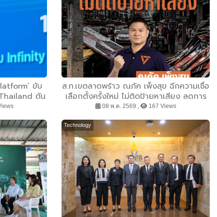
latform’ ขับ
ส.ก.เขตลาดพร้าว ณภัค เพ็งสุข ฉีกความเชื่อ
 Thailand ดัน
เลือกตั้งครั้งใหม่ ไม่ติดป้ายหาเสียง ลดการ
โรคร้ายได้ไว
กีดขวางทางเท้า การบดบังวิสัยทัศน์ การ
Views
08 พ.ค. 2569 ,
167 Views
นไทย
จราจรของประชาชน
Technology