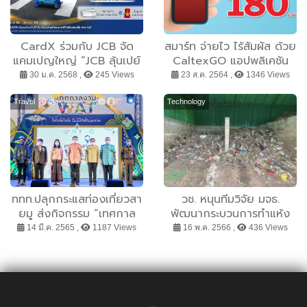
CardX ร่วมกับ JCB จัด
สมาร์ท จ่ายไว ไร้สัมผัส ด้วย
แคมเปญใหญ่ “JCB ลุ้นเปย์
CaltexGO แอปพลิเคชัน
ไปเจแปน” ชวนช้อปผ่านบัตร
พร้อมรับโปรสุดปัง ส่วนลด
30 ม.ค. 2568 ,
245 Views
23 ส.ค. 2564 ,
1346 Views
เครดิต CardX JCB
รวมสูงสุด 180 บาท
PLATINUM ลุ้นบินลัดฟ้ากับ
Travel
Technology
ทริปสุดเอ็กคลูซีฟที่โอซาก้า
ช้อปตั้งแต่วันนี้ – 30
เมษายน 2568
ททท.ปลุกกระแสท่องเที่ยวสา
วช. หนุนทีมวิจัย มจธ.
ยมู ส่งกิจกรรม “เทศกาล
พัฒนากระบวนการทำแห้ง
งาน WAT ไฟลท์บังคับ ไม่มี
ชีวภาพเพื่อการปรับปรุง
14 มี.ค. 2565 ,
1187 Views
16 พ.ค. 2566 ,
436 Views
กิจห้ามพลาด” ชูแนวคิด
คุณภาพเชื้อเพลิงขยะ
“ศรัทธานำทาง เส้นทางนำ
เที่ยว” เปิดประสบการณ์
เที่ยวไทยสไตล์ใหม่ 5
ภูมิภาค