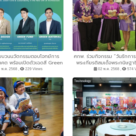
กขบวนนวัตกรรมตอบโจทย์การ
ศกพ. ร่วมกิจกรรม ”วันรักการอ
าคต พร้อมเปิดตัวเฉดสี Green
พระเกียรติสมเด็จพระกนิษฐาธ
 ครั้งแรกในไทย! รองรับ
สมเด็จพระเทพรัตนราชสุดาฯ
 พ.ค. 2568 ,
229 Views
02 พ.ค. 2568 ,
574 
 Future” ในงานสถาปนิก’68
กุมารี ประจำปีงบประมาณ 
์นวัตกรรมอันดับ 1 ในรอบ 20
Technology
ปี