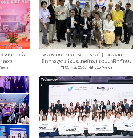
งโรงงานแห่ง
พ.อ.พิเศษ เกษม รัตนปราณี (นายกสมาคม
 ฮาลอง
ฝึกการพูดแห่งประเทศไทย) ชวนมาฝึกทักษะ
พร้อมสร้างมูลค่าเพิ่มให้ตัวเอง ด้วยการฝึก
Views
05 พ.ค. 2568 ,
315 Views
พูดที่สมาคมฝึกการพูดแห่งประเทศไทย!
Technology