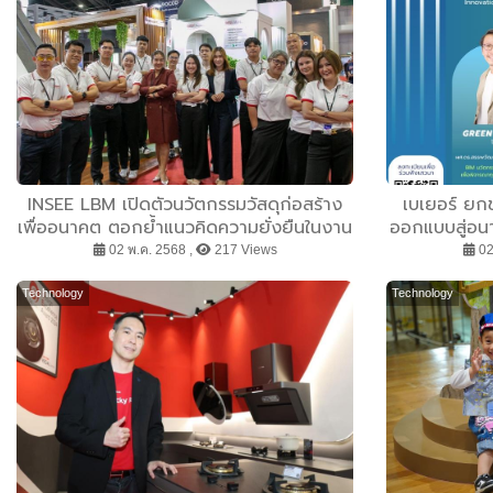
INSEE LBM เปิดตัวนวัตกรรมวัสดุก่อสร้าง
เบเยอร์ ย
เพื่ออนาคต ตอกย้ำแนวคิดความยั่งยืนในงาน
ออกแบบสู่อน
“สถาปนิก’68”
Palette
02 พ.ค. 2568 ,
217 Views
02
“Designing
ตอกย้ำแบรนด
Technology
Technology