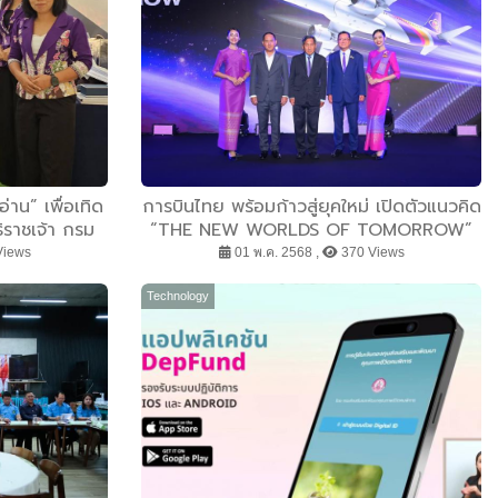
่าน” เพื่อเทิด
การบินไทย พร้อมก้าวสู่ยุคใหม่ เปิดตัวแนวคิด
ิราชเจ้า กรม
“THE NEW WORLDS OF TOMORROW”
 สยามบรมราช
ฉลองเข้าสู่ปีที่ 65 ด้วยการยกระดับการเดิน
Views
01 พ.ค. 2568 ,
370 Views
พ.ศ. 2568
ทางในทุกมิติ
Technology