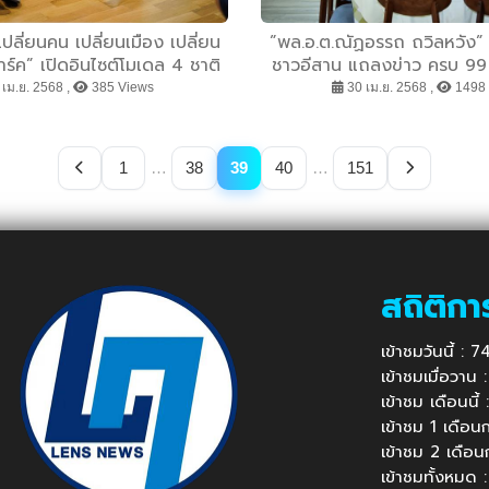
ปลี่ยนคน เปลี่ยนเมือง เปลี่ยน
”พล.อ.ต.ณัฏอรรถ ถวิลหวัง
าร์ค” เปิดอินไซต์โมเดล 4 ชาติ
ชาวอีสาน แถลงข่าว ครบ 99 ป
นาจโน้มนำผ่านการพัฒนาระบบ
มงคล”องค์พระธาตุพนม” ปีสิ
เม.ย. 2568 ,
385 Views
30 เม.ย. 2568 ,
1498 
สูจน์สำคัญที่ ‘การอ่าน’ สร้าง
สาธารณะประโยชน
ชาติได้จริง
1
…
38
39
40
…
151
สถิติกา
เข้าชมวันนี้ :
เข้าชมเมื่อวาน
เข้าชม เดือนนี
เข้าชม 1 เดือ
เข้าชม 2 เดือ
เข้าชมทั้งหมด 