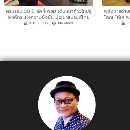
ครบรอบ 50 ปี ลัคกี้เฟลม เดินหน้าก้าวใหม่สู่
พลังการอ่านเ
องค์กรแห่งความยั่งยืน มุ่งเป้าแบรนด์ไทย
โลก! “ทีเค พ
ระดับสากล พัฒนาผลิตภัณฑ์อัจฉริยะตอบ
ที่สร้างอำ
30 เม.ย. 2568 ,
304 Views
30 
โจทย์โลกอนาคต รักษาฐานลูกค้าเดิม เพิ่ม
หนังสือ บทพิ
กลุ่มคนรุ่นใหม่กำลังซื้อสูง