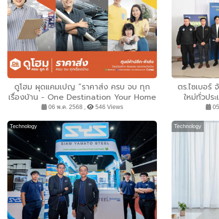
ดูโฮม ผุดแคมเปญ “ราคาส่ง ครบ จบ ทุก
ตร.ไซเบอร์ จ
เรื่องบ้าน - One Destination Your Home
ใหม่ทั่วป
Completion” ตอกย้ำความเป็นเจ้าตลาด
Hackathon 2
06 พ.ค. 2568 ,
546 Views
05
สินค้าก่อสร้าง ซ่อมแซม และตกแต่งบ้าน กว่า
4 ทศวรรษ
Technology
Technology