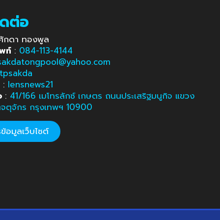
ิดต่อ
ศักดา ทองพูล
พท์
:
084-113-4144
sakdatongpool@yahoo.com
tpsakda
e
:
lensnews21
อ
:
41/166 เมโทรลักซ์ เกษตร ถนนประเสริฐมนูกิจ แขวง
ตจตุจักร กรุงเทพฯ 10900
้อมูลเว็บไซต์