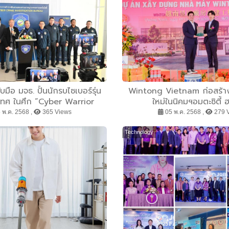
ับมือ มจธ. ปั้นนักรบไซเบอร์รุ่น
Wintong Vietnam ก่อสร้า
ระเทศ ในศึก “Cyber Warrior
ใหม่ในนิคมฯอมตะซิตี้
025” ชิงรางวัลสูงสุด 1 แสน
 พ.ค. 2568 ,
365 Views
05 พ.ค. 2568 ,
279 
บาท
Technology