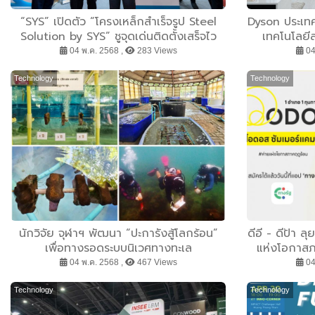
“SYS” เปิดตัว “โครงเหล็กสำเร็จรูป Steel
Dyson ประเทศ
Solution by SYS” ชูจุดเด่นติดตั้งเสร็จไว
เทคโนโลยีล
ภายใน 60 วัน ยกระดับงานก่อสร้างยุคใหม่
ทำความส
04 พ.ค. 2568 ,
283 Views
04
Technology
Technology
นักวิจัย จุฬาฯ พัฒนา “ปะการังสู้โลกร้อน”
ดีอี - ดีป้า
เพื่อทางรอดระบบนิเวศทางทะเล
แห่งโอกาสภ
มอบ 928 ทุน เ
04 พ.ค. 2568 ,
467 Views
04
ใช้ชีวิตต่าง
Technology
Technology