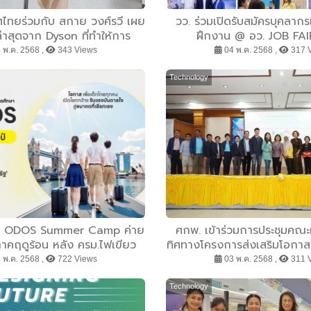
ไทยร่วมกับ สกาย วงศ์รวี เผย
วว. ร่วมเปิดรับสมัครบุคลาก
่าสุดจาก Dyson ที่ทำให้การ
ฝึกงาน @ อว. JOB FA
ะอาดบ้าน ง่ายกว่าที่เคย
 พ.ค. 2568 ,
343 Views
04 พ.ค. 2568 ,
317 
Technology
 ลุย ODOS Summer Camp ค่าย
ศกพ. เข้าร่วมการประชุมคณ
าคฤดูร้อน หลัง ครม.ไฟเขียว
ทิศทางโครงการส่งเสริมโอกาสท
สริมแกร่งเด็กไทยเรียนรู้ดิจิทัล
และพัฒนาทักษะประชากรวัยแ
 พ.ค. 2568 ,
722 Views
03 พ.ค. 2568 ,
311 
แดน เปิดโอกาสสำหรับโลกอนาคต
ครั้งที่ 2/2568 ณ จังห
Technology