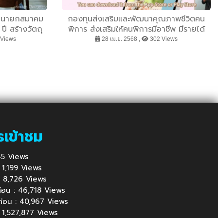
” นายกสมาคม
กองทุนส่งเสริมและพัฒนาคุณภาพชีวิตคน
ี สร้างวัตถุ
พิการ ส่งเสริมให้คนพิการมีอาชีพ มีรายได้
ริมงคล หนุน
อย่างยั่งยืน ผ่านแอปพลิเคชันกู้ยืมเงินคน
Views
28 เม.ย. 2568 ,
302 Views
์
พิการ หรือ DepFund
รเข้าชม
 745 Views
 : 1,199 Views
้ : 8,726 Views
นก่อน : 46,718 Views
นก่อน : 40,967 Views
: 1,527,877 Views