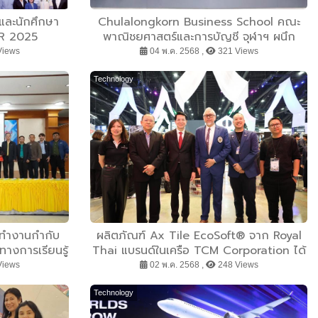
รและนักศึกษา
Chulalongkorn Business School คณะ
IR 2025
พาณิชยศาสตร์และการบัญชี จุฬาฯ ผนึก
กำลัง ฮาคูโฮโด อินเตอร์เนชั่นแนล ไทยเเลนด์
Views
04 พ.ค. 2568 ,
321 Views
ประกาศความสำเร็จ HIT PROGRAM ปี 2
เดินหน้ายกระดับการเรียนรู้ของนิสิตไทยสู่
Technology
ประสบการณ์จริงและพร้อมลงสนามการ
ทำงานจริง
ะทำงานกำกับ
ผลิตภัณฑ์ Ax Tile EcoSoft® จาก Royal
างการเรียนรู้
Thai แบรนด์ในเครือ TCM Corporation ได้
รงงานนอกระบบ
รับรางวัล ASA Platform Selected
Views
02 พ.ค. 2568 ,
248 Views
วัดสงขลา
Materials 2025
Technology