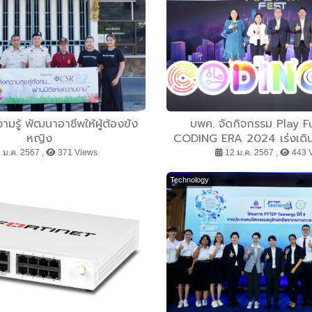
ามรู้ พัฒนาอาชีพให้ผู้ต้องขัง
บพค. จัดกิจกรรม Play F
หญิง
CODING ERA 2024 เร่งเดินห
ทักษะ CODING รองรับโลกยุคดิ
 ม.ค. 2567 ,
371 Views
12 ม.ค. 2567 ,
443 
ไทย ต่อยอดสู่บุคลากรสมรรถ
ต้องการของประเ
Technology