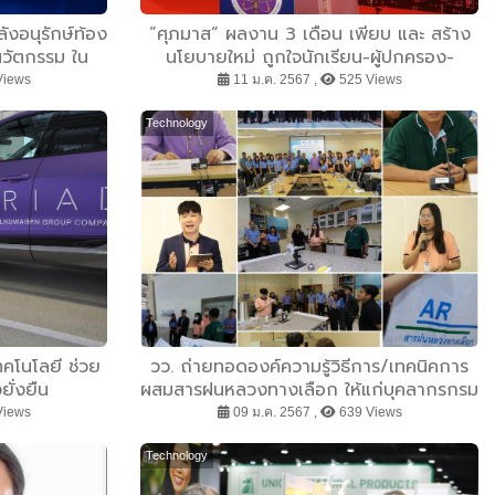
งอนุรักษ์ท้อง
”ศุภมาส“ ผลงาน 3 เดือน เพียบ และ สร้าง
วัตกรรม ใน
นโยบายใหม่ ถูกใจนักเรียน-ผู้ปกครอง-
 ปีที่ 9”
ประชาชน ย้ำ ”เรียนดี มีความสุข มีรายได้ และ
Views
11 ม.ค. 2567 ,
525 Views
วิจัยตอบโจทย์“ ด้านอธิการบดี-หน่วยวิทย์ทั่ว
ประเทศ ขานรับนโยบาย อว.ยุคใหม่ ขับเคลื่อน
Technology
อนาคตประเทศไทย
คโนโลยี ช่วย
วว. ถ่ายทอดองค์ความรู้วิธีการ/เทคนิคการ
ยั่งยืน
ผสมสารฝนหลวงทางเลือก ให้แก่บุคลากรกรม
ฝนหลวงและการบินเกษตร
Views
09 ม.ค. 2567 ,
639 Views
Technology