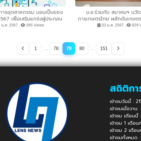
ิการอุตสาหกรรม มอบเป็นของ
ม.อ.ร่วมกับ สมาคมฯ นวัต
567 เพื่อเสริมแกร่งผู้ประกอบ
การเกษตรไทย ผลักดันเกษตรก
การไทย
ทุเรียนใต้ให้มีคุณภา
 ม.ค. 2567 ,
395 Views
03 ม.ค. 2567 ,
929 
1
…
78
79
80
…
151
สถิติกา
เข้าชมวันนี้ : 
เข้าชมเมื่อวาน
เข้าชม เดือนนี
เข้าชม 1 เดือ
เข้าชม 2 เดือ
เข้าชมทั้งหมด