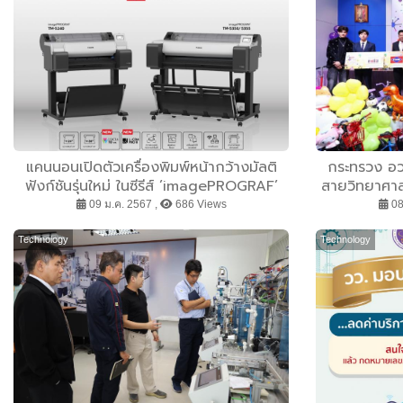
แคนนอนเปิดตัวเครื่องพิมพ์หน้ากว้างมัลติ
กระทรวง อว.
ฟังก์ชันรุ่นใหม่ ในซีรีส์ ’imagePROGRAF’
สายวิทยาศาสต
สำหรับการพิมพ์แบบร่าง CAD และโปสเตอร์
09 ม.ค. 2567 ,
686 Views
08
Technology
Technology