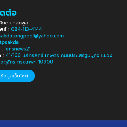
ิดต่อ
ศักดา ทองพูล
พท์
:
084-113-4144
sakdatongpool@yahoo.com
tpsakda
e
:
lensnews21
อ
:
41/166 เมโทรลักซ์ เกษตร ถนนประเสริฐมนูกิจ แขวง
ตจตุจักร กรุงเทพฯ 10900
้อมูลเว็บไซต์