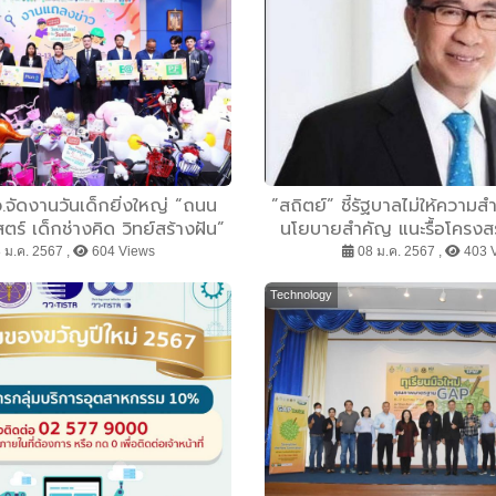
จัดงานวันเด็กยิ่งใหญ่ “ถนน
”สถิตย์” ชี้รัฐบาลไม่ให้ความ
ร์ เด็กช่างคิด วิทย์สร้างฝัน”
นโยบายสำคัญ แนะรื้อโครง
12 - 13 ม.ค.นี้
ใหญ่
 ม.ค. 2567 ,
604 Views
08 ม.ค. 2567 ,
403 
Technology