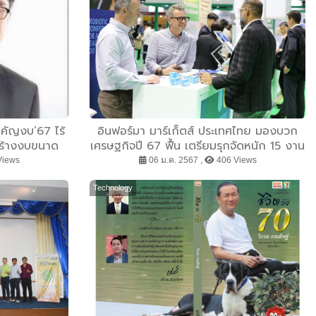
สำคัญงบ’67 ไร้
อินฟอร์มา มาร์เก็ตส์ ประเทศไทย มองบวก
สร้างงบขนาด
เศรษฐกิจปี 67 ฟื้น เตรียมรุกจัดหนัก 15 งาน
แสดงสินค้าครอบคลุมทุกกลุ่มอุตสาหกรรม
Views
06 ม.ค. 2567 ,
406 Views
สำคัญ วางเป้า 1180 ล้านบาท ชี้งานแสดง
สินค้ากลุ่มอุตสาหกรรมเพื่อสุขภาพมาแรง
Technology