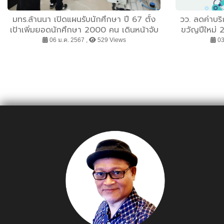
มทร.ล้านนา เปิดแผนรับนักศึกษา ปี 67 ตั้ง
วว. ลดค่าบร
เป้าเพิ่มยอดนักศึกษา 2000 คน เดินหน้าจับ
ขวัญปีใหม่ 2
มือกับสถานประกอบการ ร่วมจัดทำหลักสูตร
06 ม.ค. 2567 ,
529 Views
03
ผลิตบัณฑิตนวัตกรรม ตอบโจทย์ความ
ต้องการของสถานประกอบการ มุ่งเน้นสาขา
S-CURVE อุตสาหกรรมแห่งอนาคต