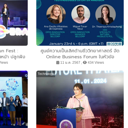
un Fest :
ศูนย์ความเป็นเลิศด้านชีววิทยาศาสตร์ จัด
น้า ปลูกฝัง
Online Business Forum ในหัวข้อ
จิทัลให้เด็ก
Business Opportunities of Thai
Views
11 ม.ค. 2567 ,
434 Views
นะสูงตามความ
Cosmetic Technologies in Latin
ทศ
America
Technology