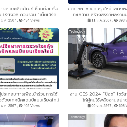
ยายสายผลิตภัณฑ์เชื่อมต่อเครือ
ปตท.สผ. ชวนคนรุ่นใหม่แสดงพลั
 ไร้กังวล ควบรวม “เน็ตเวิร์ก
ทะเลไทย สร้างสรรค์ผลงานน
ะ “ซีเคียวริตี้” เข้าด้วยกัน
โครงการ “PTTEP Teenergy
 ม.ค. 2567 ,
434 Views
11 ม.ค. 2567 ,
393 
Technology
ู้ประกอบการเพื่อเข้าร่วมการใช้
งาน CES 2024 “บ๊อช” โชว์เท
้งด้วยเทคนิคแลมป์แบบเรียลไทม์
ให้ผู้คนใช้พลังงานอย่าง
 ม.ค. 2567 ,
405 Views
09 ม.ค. 2567 ,
698 
Technology