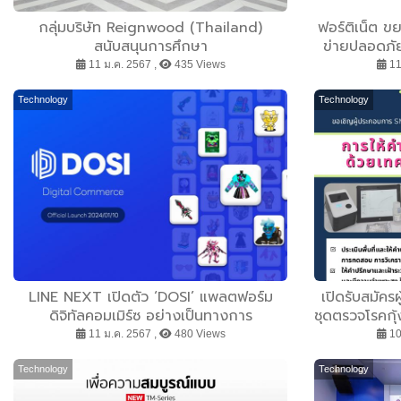
กลุ่มบริษัท Reignwood (Thailand)
ฟอร์ติเน็ต ข
สนับสนุนการศึกษา
ข่ายปลอดภัย
กิ้ง” แล
11 ม.ค. 2567 ,
435 Views
11
Technology
Technology
LINE NEXT เปิดตัว ‘DOSI’ แพลตฟอร์ม
เปิดรับสมัครผ
ดิจิทัลคอมเมิร์ซ อย่างเป็นทางการ
ชุดตรวจโรคกุ
11 ม.ค. 2567 ,
480 Views
10
Technology
Technology