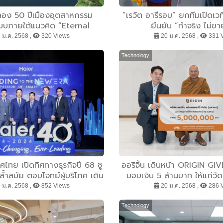
อง 50 ปีเมืองอุตสาหกรรม
“เรวัต อารีรอบ” ยกทีมเปิดเว
บบภายใต้แนวคิด “Eternal
ยืนยัน “ทำจริง ไม่ขา
ุกเพิ่มศักยภาพธุรกิจขยาย
 ม.ค. 2568 ,
320 Views
20 ม.ค. 2568 ,
331 
ฐานสร้างความเชื่อมั่นการลงทุน
ในภูมิภาค
Technology
ศไทย เปิดทิศทางธุรกิจปี 68 ชู
ออริจิ้น เดินหน้า ORIGIN GIVE ก
้ำสมัย ตอบโจทย์ผู้บริโภค เดิน
มอบเงิน 5 ล้านบาท ให้แก่วั
เครื่องใช้ไฟฟ้าเบอร์ 1 ในเอเชีย
ร่วมสร้างโอกาสและคุณภาพชีวิตท
 ม.ค. 2568 ,
852 Views
20 ม.ค. 2568 ,
286 
และผู้ด้อยโอกาส
Technology