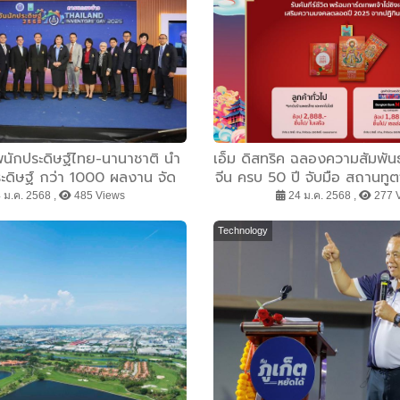
พนักประดิษฐ์ไทย-นานาชาติ นำ
เอ็ม ดิสทริค ฉลองความสัมพัน
ะดิษฐ์ กว่า 1000 ผลงาน จัด
จีน ครบ 50 ปี จับมือ สถานทูต
่งใหญ่ ในงาน วันนักประดิษฐ์
พันธมิตร สร้างปรากฏการณ์เ
 ม.ค. 2568 ,
485 Views
24 ม.ค. 2568 ,
277 
พ.นี้ ที่ Event Hall 101 - 104
สุดยิ่งใหญ่ระดับเอเ
ไบเทค บางนา
Technology