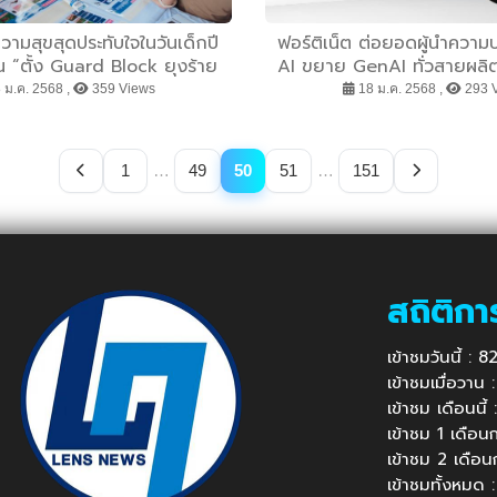
วามสุขสุดประทับใจในวันเด็กปี
ฟอร์ติเน็ต ต่อยอดผู้นำควา
 “ตั้ง Guard Block ยุงร้าย
AI ขยาย GenAI ทั่วสายผลิต
OO! ทั้งครอบครัว” กับ บิโอเร
เปิดตัวสองโซลูชันใหม่ รักษ
 ม.ค. 2568 ,
359 Views
18 ม.ค. 2568 ,
293 
์ด มอส บล็อก เซรั่ม*
ง่ายและมีประสิทธิภาพยิ
1
…
49
50
51
…
151
สถิติกา
เข้าชมวันนี้ :
เข้าชมเมื่อวาน
เข้าชม เดือนนี
เข้าชม 1 เดือ
เข้าชม 2 เดือ
เข้าชมทั้งหมด 