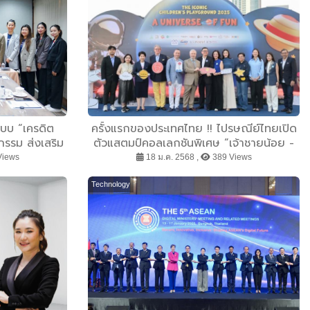
ะบบ “เครดิต
ครั้งแรกของประเทศไทย !! ไปรษณีย์ไทยเปิด
กรรม ส่งเสริม
ตัวแสตมป์คอลเลกชันพิเศษ “เจ้าชายน้อย -
 พร้อมเชื่อม
The Little Prince” เนื่องในโอกาสวันเด็ก
Views
18 ม.ค. 2568 ,
389 Views
ษาเข้าสู่รั้ว
แห่งชาติ ประจำปี 2568
Technology