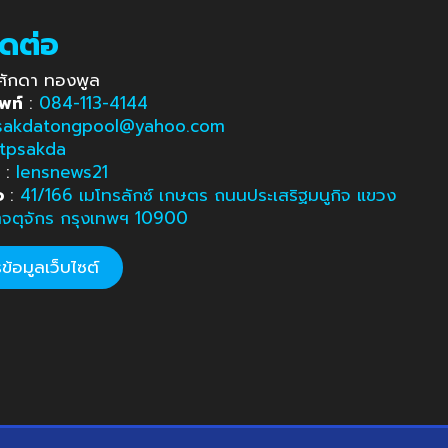
ิดต่อ
ศักดา ทองพูล
พท์
:
084-113-4144
sakdatongpool@yahoo.com
tpsakda
e
:
lensnews21
อ
:
41/166 เมโทรลักซ์ เกษตร ถนนประเสริฐมนูกิจ แขวง
ตจตุจักร กรุงเทพฯ 10900
้อมูลเว็บไซต์