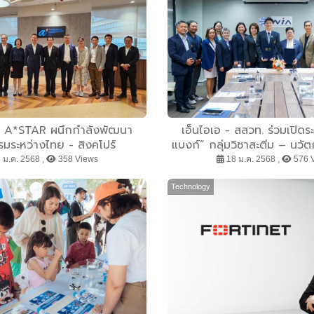
ม A*STAR ผนึกกำลังพัฒนา
เอ็นไอเอ - สสวท. ร่วมเปิดร
มระหว่างไทย - สิงคโปร์
แบงก์” กลุ่มวิชาสะตีม – นวัต
ความก้าวหน้าในอาชีพเด็กไทย
 ม.ค. 2568 ,
358 Views
18 ม.ค. 2568 ,
576 
ระบบสะสมหน่วยกิต จากมัธยมศึก
มหาวิทยาลัย
Technology