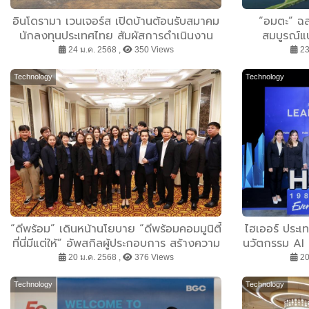
อินโดรามา เวนเจอร์ส เปิดบ้านต้อนรับสมาคม
“อมตะ” ฉล
นักลงทุนประเทศไทย สัมผัสการดำเนินงาน
สมบูรณ์แ
เพื่อความยั่งยืน
Dream” ร
24 ม.ค. 2568 ,
350 Views
23
โครงสร้างพื้น
Technology
Technology
“ดีพร้อม” เดินหน้านโยบาย “ดีพร้อมคอมมูนิตี้
ไฮเออร์ ประเท
ที่นี่มีแต่ให้” อัพสกิลผู้ประกอบการ สร้างความ
นวัตกรรม AI ล
ปลอดภัยซัพพลายเชน และเติบโตอย่างยั่งยืน
หน้าสู่ผู้นำ
20 ม.ค. 2568 ,
376 Views
20
Technology
Technology