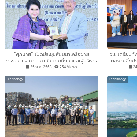
”ศุภมาส“ เปิดประชุมสัมมนาเครือข่าย
วช. เตรียมทั
กรรมการสภา สถาบันอุดมศึกษาและผู้บริหาร
ผลงานสิ่งปร
ระดับสูง (สบส.) ย้ำนโยบาย “ 2 ลด 2 เพิ่ม ”
แสดงอย่างยิ
25 ม.ค. 2568 ,
254 Views
24
ลดภาระ-ลดความเหลื่อมล้ำ-เพิ่มทักษะ-เพิ่ม
2568 2 - 6 ก.
โอกาส เตรียมพลิกโฉมสถาบันอุดมศึกษาไทย
Technology
Technology
สร้างทรัพยากรบุคคลคุณภาพสูง ขับเคลื่อน
ประเทศไทย ก้าวหน้าฉับไว ทัดเทียมสากล