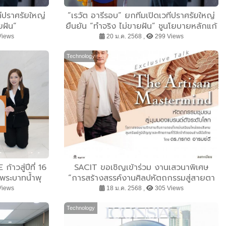
ทีปราศรัยใหญ่
“เรวัต อารีรอบ” ยกทีมเปิดเวทีปราศรัยใหญ่
ยฝัน”
ยืนยัน “ทำจริง ไม่ขายฝัน” ชูนโยบายหลักแก้
ปัญหาจราจร เปิดพื้นที่ให้คนรุ่นใหม่ มั่นใจชาว
Views
20 ม.ค. 2568 ,
299 Views
ภูเก็ตเทคะแนน หลังเห็นผลงานที่ผ่านมา
Technology
้าวสู่ปีที่ 16
SACIT ขอเชิญเข้าร่วม งานเสวนาพิเศษ
ดพระบาทน้ำพุ
“การสร้างสรรค์งานศิลปหัตถกรรมสู่สายตา
ี่ดีให้ผู้ป่วย
แบรนด์ระดับโลก”
Views
18 ม.ค. 2568 ,
305 Views
Technology