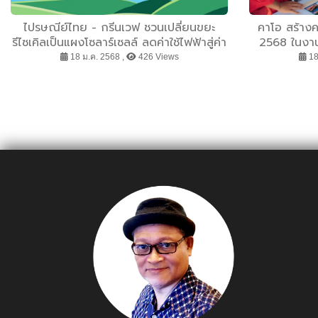
ไปรษณีย์ไทย - กรีนเวฟ ชวนเปลี่ยนขยะ
คาโอ สร้างค
รีไซเคิลเป็นแผงโซลาร์เซลล์ ลดค่าใช้ไฟฟ้าสู่ค่า
2568 ในงาน
ดูแลรักษาผู้ป่วยใน รพ.บ่อเกลือ จ.น่าน ส่งฟรี!
พร้อมตะลุย Z
18 ม.ค. 2568 ,
426 Views
18
ขยะรีไซเคิล ณ ไปรษณีย์ทั่วประเทศ ตั้งแต่วัน
การ
นี้ ถึง 31 มกราคม 2568