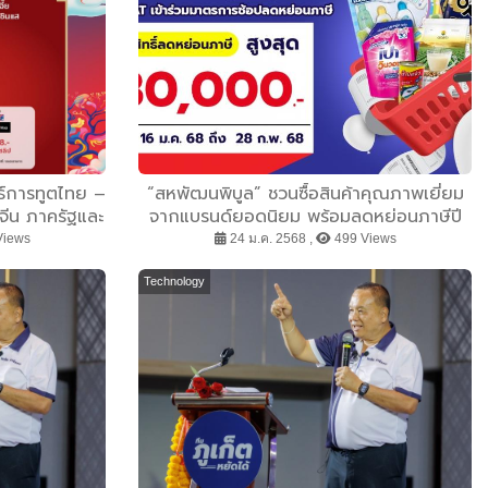
ธ์การทูตไทย –
“สหพัฒนพิบูล” ชวนซื้อสินค้าคุณภาพเยี่ยม
จีน ภาครัฐและ
จากแบรนด์ยอดนิยม พร้อมลดหย่อนภาษีปี
ทศกาลตรุษจีน
2568 ด้วย “Easy E-Receipt 2.0”
Views
24 ม.ค. 2568 ,
499 Views
ชีย
Technology