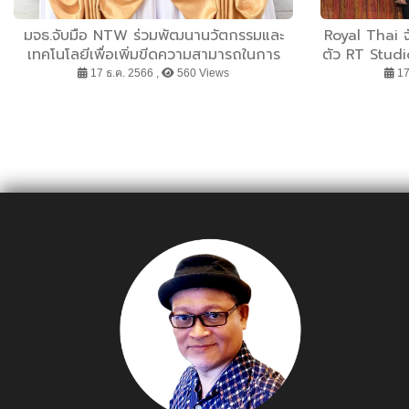
มจธ.จับมือ NTW ร่วมพัฒนานวัตกรรมและ
Royal Thai จั
เทคโนโลยีเพื่อเพิ่มขีดความสามารถในการ
ตัว RT Stud
แข่งขัน
STUDIO X M
17 ธ.ค. 2566 ,
560 Views
17
ญญรัตน์ 
พรีเมียม ดี
กลุ่มคนรักศิ
เนียล ตั้งเป