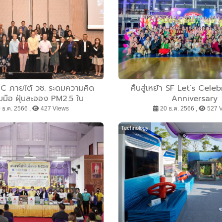
PC ภายใต้ วช. ระดมความคิด
คืนสู่เหย้า SF Let’s Cele
ับมือ ฝุ่นละออง PM2.5 ใน
Anniversary
ครและปริมณฑล ด้วยวิจัยและ
 ธ.ค. 2566 ,
427 Views
20 ธ.ค. 2566 ,
527 
นวัตกรรม”
Technology