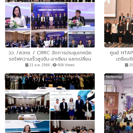
วว. /สวทช. / CRRC จัดการประชุมเทคนิค
ศูนย์ HTA
รถไฟความเร็วสูงจีน-อาเซียน แลกเปลี่ยน
เตรียมร
องค์ความรู้ พัฒนาความร่วมมืองานวิจัยระบบ
กรุงเทพมหาน
21 ธ.ค. 2566 ,
608 Views
20
ราง
Technology
Technology