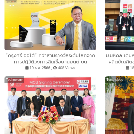
“กรุงศรี ออโต้” คว้าสามรางวัลระดับโลกจาก
ม.มหิดล เดิ
การปฏิวัติวงการสินเชื่อยานยนต์ บน
ผลิตบัณฑิต
แอปพลิเคชัน GO by Krungsri Auto
ใหม่ของสถา
19 ธ.ค. 2566 ,
408 Views
18
“5Ps” เคร
Technology
Technology