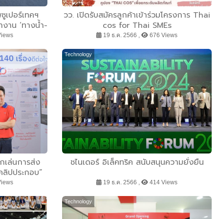
พซูเปอร์เทคฯ
วว. เปิดรับสมัครลูกค้าเข้าร่วมโครงการ Thai
ำงาน ‘ทางน้ำ-
cos for Thai SMEs
ย้ำวัฒนธรรม
Views
19 ธ.ค. 2566 ,
676 Views
ะความพร้อม
ศรษฐกิจ
Technology
ูกเล่นการส่ง
ชไนเดอร์ อิเล็คทริค สนับสนุนความยั่งยืน
 คลิปประกอบ”
าร์โค้ด พร้อม
Views
19 ธ.ค. 2566 ,
414 Views
่วงเทศกาล ส่ง
ึง 25%
Technology