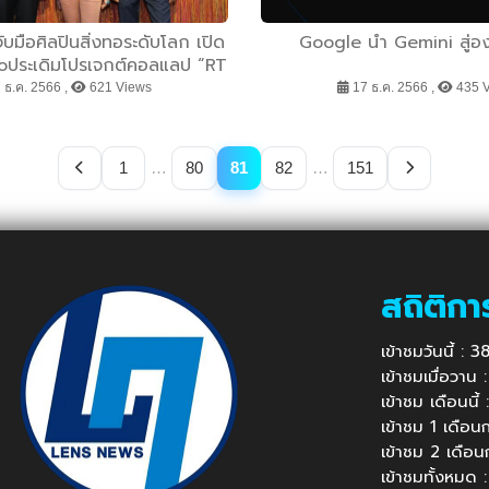
บมือศิลปินสิ่งทอระดับโลก เปิด
Google นำ Gemini สู่องค
ioประเดิมโปรเจกต์คอลแลป “RT
OOK V” มุก-เพลินจันทร์ วิ
 ธ.ค. 2566 ,
621 Views
17 ธ.ค. 2566 ,
435 
ผลิตงานพรมทอมือคุณภาพ
ไซน์ล้ำเป็นเอกลักษณ์ รุกขยาย
ลปะและการตกแต่งบ้านยุคมิลเลน
1
…
80
81
82
…
151
้าขยายตลาดทั่วประเทศในปี 2567
สถิติกา
เข้าชมวันนี้ :
เข้าชมเมื่อวาน
เข้าชม เดือนนี
เข้าชม 1 เดือ
เข้าชม 2 เดือ
เข้าชมทั้งหมด