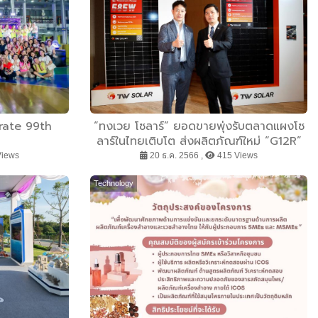
brate 99th
“ทงเวย โซลาร์” ยอดขายพุ่งรับตลาดแผงโซ
ลาร์ในไทยเติบโต ส่งผลิตภัณฑ์ใหม่ “G12R”
รุกตลาดไทยต่อเนื่อง
Views
20 ธ.ค. 2566 ,
415 Views
Technology