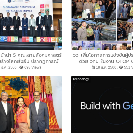
นหน้านำ 5 คณะสายสังคมศาสตร์
วว. เพิ่มโอกาสการแข่งขันผู
สร้างโลกยั่งยืน ปรากฏการณ์
ด้วย วทน. ในงาน OTOP 
บันอุดมศึกษา พร้อมชี้พลัง
 ธ.ค. 2566 ,
698 Views
18 ธ.ค. 2566 ,
551 
ื่องยนต์สำคัญสร้างโลก 5.0
Technology