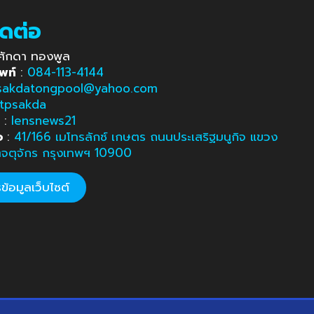
ิดต่อ
ศักดา ทองพูล
พท์
:
084-113-4144
sakdatongpool@yahoo.com
tpsakda
e
:
lensnews21
อ
:
41/166 เมโทรลักซ์ เกษตร ถนนประเสริฐมนูกิจ แขวง
ตจตุจักร กรุงเทพฯ 10900
้อมูลเว็บไซต์