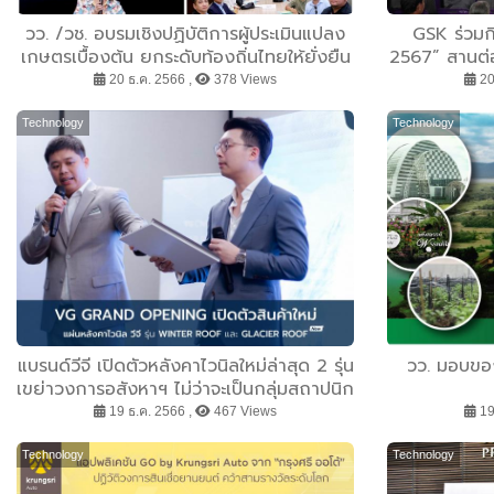
วว. /วช. อบรมเชิงปฏิบัติการผู้ประเมินแปลง
GSK ร่วมกิ
เกษตรเบื้องต้น ยกระดับท้องถิ่นไทยให้ยั่งยืน
2567” สานต่
เพื่อบรรเท
20 ธ.ค. 2566 ,
378 Views
20
Technology
Technology
แบรนด์วีจี เปิดตัวหลังคาไวนิลใหม่ล่าสุด 2 รุ่น
วว. มอบของ
เขย่าวงการอสังหาฯ ไม่ว่าจะเป็นกลุ่มสถาปนิก
กลุ่มโครงการบ้าน กลุ่มรับเหมาก่อสร้าง ฯลฯ
19 ธ.ค. 2566 ,
467 Views
19
Technology
Technology