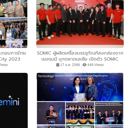
้ประกอบการไทย
SOMIC ผู้ผลิตเครื่องบรรจุภัณฑ์ลงกล่องจาก
City 2023
เยอรมนี บุกตลาดเอเชีย เปิดตัว SOMIC
APAC ศูนย์บริการแบบครบวงจร ใจกลาง
Views
17 ธ.ค. 2566 ,
449 Views
กรุงเทพฯ
Technology