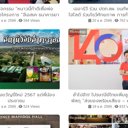
จกรรม “หนาวนี้ทำดีเพื่อพ่อ
เออาร์วี ร่วม ปตท.สผ. ขนทั
อโครงการ “จีเอสเค ธนาคารยา
ไฮไลต์ ร่วมโชว์ศักยภาพ การท
าทุกข์” ส่งเสริมคนไทยเข้าถึง
ภาคพื้น-อากาศ’ พร้อมตอก
 ธ.ค. 2566 ,
594 Views
20 ธ.ค. 2566 ,
762 
คุณภาพชีวิตที่ดี
องค์กรนวัตกรรมของไทย แล
การนำอนาคตมาสู่ภาคเ
Technology
ขวัญปีใหม่ 2567 แด่พี่น้อง
ล้ำไปอีก! ไปรษณีย์ไทยเพิ่มล
ประชาชน
พัสดุ “ส่งของพร้อมเสียง –
สแกนความสุขง่าย ๆ ผ่านคิวอ
 ธ.ค. 2566 ,
524 Views
19 ธ.ค. 2566 ,
833 
พ่วงโปรโมชันให้สุขยิ่งขึ้นในช
ด่วนทั่วโลกลดสูงสุดถ
Technology