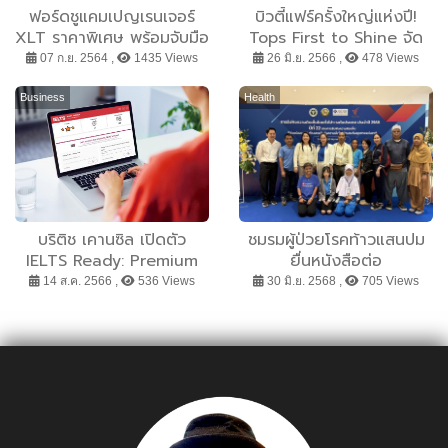
ฟอร์ดชูแคมเปญเรนเจอร์
บิวตี้แฟร์ครั้งใหญ่แห่งปี!
XLT ราคาพิเศษ พร้อมจับมือ
Tops First to Shine จัด
ผู้จำหน่ายไลฟ์สดแจกคูปอง
เต็มพาเหรดดาราดัง พร้อม
07 ก.ย. 2564 ,
1435 Views
26 มิ.ย. 2566 ,
478 Views
ส่วนลดลาซาด้า
ขบวนบิวตี้ไอเท็มจาก 50
แบรนด์ชั้นนำ ลดแรงตลอด
Business
Health
7 วันเต็ม
บริติช เคานซิล เปิดตัว
ชมรมผู้ป่วยโรคท้าวแสนปม
IELTS Ready: Premium
ยื่นหนังสือต่อ
ตัวช่วยเตรียมความพร้อม 4
รมว.สาธารณสุข เข้าถึงสิทธิ
14 ส.ค. 2566 ,
536 Views
30 มิ.ย. 2568 ,
705 Views
ทักษะก่อนสอบ ฟรีสำหรับผู้
การรักษา ยกระดับคุณภาพ
สอบ IELTS กับบริติช เคาน
ชีวิตผู้ป่วยโรคหายากอย่าง
ซิล
เท่าเทียม