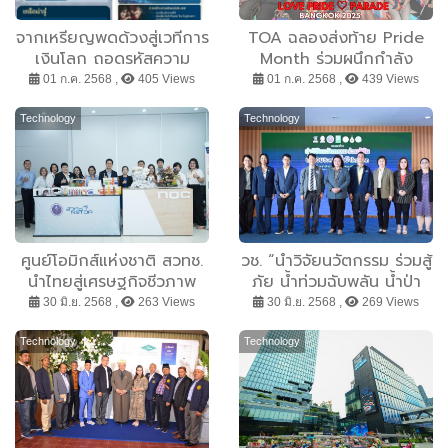
จากเหรียญพดด้วงสู่เวทีการ
TOA ฉลองส่งท้าย Pride
เงินโลก ถอดรหัสความ
Month ร่วมผนึกกำลัง
สำคัญ IMF-WBG Annual
เดอะมอลล์ กรุ๊ป เอ็ม ดิสทริค
01 ก.ค. 2568 ,
405 Views
01 ก.ค. 2568 ,
439 Views
Meetings 2026 และ
และภาครัฐ จัดงาน “LOVE
ประโยชน์ที่ไทยจะได้รับ
PRIDE ♡ PARADE
Technology
Technology
BANGKOK 2025” ขบวน
พาเหรดสีรุ้งยาวที่สุดใน
เอเชีย
ศูนย์โอมิกส์แห่งชาติ สวทช.
วช. “นำวิจัยนวัตกรรม ร่วมสู้
นำไทยสู่เศรษฐกิจชีวภาพ
ภัย น้ำท่วมฉับพลัน น้ำป่า
ด้วยเทคโนโลยีชีวภาพขั้นสูง
ไหลหลาก”
30 มิ.ย. 2568 ,
263 Views
30 มิ.ย. 2568 ,
269 Views
Technology
Technology