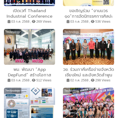
เปิดเวที Thailand
ขอเชิญร่วม “งานบวร
Industrial Conference
๑๐”การจัดนิทรรศการศิลปะ
2025: ผนึกพลัง 8 สถาบัน
เฉลิมพระเกียรติ พระบาท
03 ก.ค. 2568 ,
269 Views
03 ก.ค. 2568 ,
536 Views
เดินหน้าจุดประกายอนาคต
สมเด็จพระวชิรเกล้าเจ้าอยู่
อุตสาหกรรมไทย
หัวฯ และการประกาศผลการ
Technology
Technology
ประกวดวาดภาพบนพัดจีบ
ชิงถ้วยพระราชทาน ณ ลาน
กิจกรรม Living Hall ชั้น 3
ศูนย์การค้าสยามพารากอน
พม. พัฒนา “App
วช. ร่วมภาคีเครือข่ายจังหวัด
DepFund” สร้างโอกาส
เชียงใหม่ และจังหวัดลำพูน
“คนพิการและผู้ดูแล” เข้าถึง
“มุ่งเป้าอนาคตประเทศไทย
03 ก.ค. 2568 ,
512 Views
02 ก.ค. 2568 ,
298 Views
บริการเงินกู้ยืมง่ายขึ้น หนุน
เพื่ออากาศสะอาด น้ำมั่นคง”
คนพิการเป็นส่วนหนึ่งในการ
ด้วยวิจัยและนวัตกรรม
Technology
Technology
ขับเคลื่อนเศรษฐกิจไทย