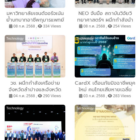
มหาวิทยาลัยเซนต์จอร์จเน้น
NEO จับมือ สถาบันวิจัยวิ
ย้ำบทบาทอาชีพกุมารแพทย์
ทยาศาสตร์ฯ ผนึกกำลังนำ
เพื่อสุขภาพและความเป็นอยู่
นวัตกรรม ต่อยอดงานวิจัย
08 ก.ค. 2568 ,
334 Views
08 ก.ค. 2568 ,
254 Views
ที่ดีของเด็กไทย
สร้างอุตสาหกรรมสีเขียว-
ชุมชนยั่งยืน
Technology
Technology
วช. ผนึกกำลังเครือข่าย
CardX เตือนภัยมิจฉาชีพยุค
จังหวัดลำปางและจังหวัด
ใหม่ คนไทยเสียหายเฉลี่ย
ตาก “มุ่งเป้าอนาคตไทยเพื่อ
เกือบแสนบาทต่อราย เผย 5
04 ก.ค. 2568 ,
290 Views
03 ก.ค. 2568 ,
283 Views
อากาศสะอาด” เดินหน้าวิจัย-
กลโกงยอดฮิต - 5 วิธีแอบ
นวัตกรรม ขจัดฝุ่น PM2.5
อ้าง พร้อมฟีเจอร์ใหม่ผ่านแอ
Technology
Technology
ปที่ช่วยป้องกันได้ทันที