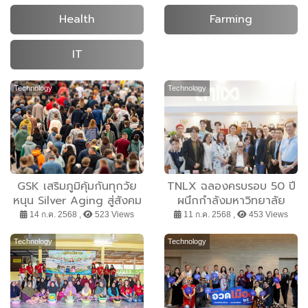
Health
Farming
IT
Technology
Technology
GSK เสริมภูมิคุ้มกันทุกวัย
TNLX ฉลองครบรอบ 50 ปี
หนุน Silver Aging สู่สังคม
ผนึกกำลังมหาวิทยาลัย
ไทย เนื่องในวันประชากรโลก
ธรรมศาสตร์ ปั้นดีไซเนอร์รุ่น
14 ก.ค. 2568 ,
523 Views
11 ก.ค. 2568 ,
453 Views
ใหม่ สู่วงการแฟชั่นอย่าง
ยั่งยืน
Technology
Technology