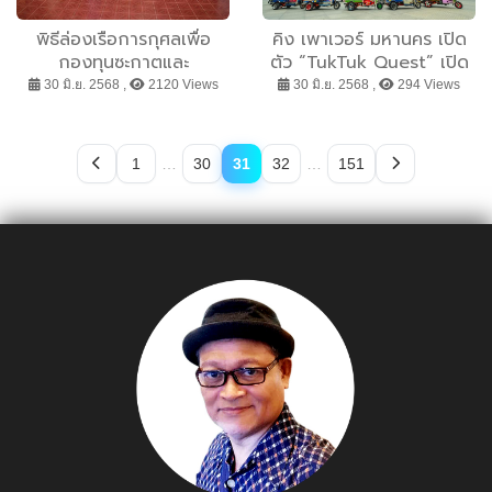
พิธีล่องเรือการกุศลเพื่อ
คิง เพาเวอร์ มหานคร เปิด
กองทุนซะกาตและ
ตัว “TukTuk Quest” เปิด
สังคมสงเคราะห์จังหวัด
ประสบการณ์นั่งตุ๊กตุ๊ก
30 มิ.ย. 2568 ,
2120 Views
30 มิ.ย. 2568 ,
294 Views
เพชรบูรณ์
สัมผัสกรุงเทพฯมุมมองใหม่
เสมือนจริงแห่งแรกของไทย
1
…
30
31
32
…
151