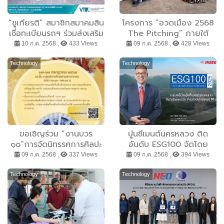
“ชูเกียรติ” สมาชิกสมาคมสิน
โครงการ “อวดเมือง 2568
เชื่อทะเบียนรถฯ ร่วมส่งเสริม
The Pitching” ภายใต้
ความรู้ด้านการเงินให้กับ
SPLASH - Soft Power
10 ก.ค. 2568 ,
433 Views
09 ก.ค. 2568 ,
428 Views
คนในชุมชนบ้านน้ำร้อน
Forum 2025
จ.กระบี่
Technology
Technology
ขอเชิญร่วม “งานบวร
ปูนซีเมนต์นครหลวง ติด
๑๐”การจัดนิทรรศการศิลปะ
อันดับ ESG100 จัดโดย
เฉลิมพระเกียรติ พระบาท
สถาบันไทยพัฒน์เป็นปีที่ 5
09 ก.ค. 2568 ,
337 Views
09 ก.ค. 2568 ,
394 Views
สมเด็จพระวชิรเกล้าเจ้าอยู่
หัวฯ และการประกาศผลการ
Technology
Technology
ประกวดวาดภาพบนพัดจีบ
ชิงถ้วยพระราชทาน ณ ลาน
กิจกรรม Living Hall ชั้น 3
ศูนย์การค้าสยามพารากอน