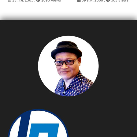
ขนาดเล็ก สิงหาคมนี้
ยอดไอเดียนวัตกรรมประเมิน
13 ก.ค. 2565 ,
1096 Views
09 ต.ค. 2566 ,
563 Views
ความเสียหายรถยนต์ด้วย
AI พร้อมคว้าผลงานดีเยี่ยม
จากเวทีระดับโลก ICIAP
2023 ณ อิตาลี