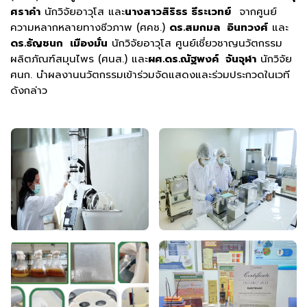
ศราคำ
นักวิจัยอาวุโส และ
นางสาวสิริธร ธีระเวทย์
จากศูนย์
ความหลากหลายทางชีวภาพ (ศคช.)
ดร.สมกมล อินทวงศ์
และ
ดร.ธัญชนก เมืองมั่น
นักวิจัยอาวุโส ศูนย์เชี่ยวชาญนวัตกรรม
ผลิตภัณฑ์สมุนไพร (ศนส.) และ
ผศ.ดร.ณัฐพงค์ จันจุฬา
นักวิจัย
ศนก. นำผลงานนวัตกรรมเข้าร่วมจัดแสดงและร่วมประกวดในเวที
ดังกล่าว