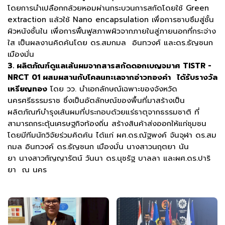
โดยการนำเปลือกกล้วยหอมผ่านกระบวนการสกัดโดยใช้ Green
extraction แล้วใช้ Nano encapsulation เพื่อการซาบซึมสู่ชั้น
ผิวหนังชั้นใน เพื่อการฟื้นฟูสภาพผิวจากภายในสู่ภายนอกที่กระจ่าง
ใส เป็นผลงานคิดค้นโดย ดร.สมกมล อินทวงศ์ และดร.ธัญชนก
เมืองมั่น
3. ผลิตภัณฑ์ดูแลเส้นผมจากสารสกัดดอกเบญจมาศ TISTR -
NRCT 01 ผสมผสานกับโคลนทะเลจากอ่าวทองคำ
ได้รับรางวัล
เหรียญทอง
โดย วว. นำเอกลักษณ์เฉพาะของจังหวัด
นครศรีธรรมราช ซึ่งเป็นอัตลักษณ์ของพื้นที่มาสร้างเป็น
ผลิตภัณฑ์บำรุงเส้นผมที่ประกอบด้วยแร่ธาตุจากธรรมชาติ ที่
สามารถกระตุ้นเศรษฐกิจท้องถิ่น สร้างสินค้าส่งออกให้แก่ชุมชน
โดยมีทีมนักวิจัยร่วมคิดค้น ได้แก่ ผศ.ดร.ณัฐพงค์ จันจุฬา ดร.สม
กมล อินทวงค์ ดร.ธัญชนก เมืองมั่น นางสาวนฤตยา นัน
ยา นางสาวกัญญารัตน์ วันนา ดร.นุชรัฐ บาลลา และผศ.ดร.ปาริ
ยา ณ นคร