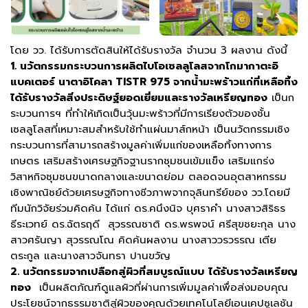
โดย วว. ได้รับการตัดสินให้ได้รับรางวัล จำนวน 3 ผลงาน ดังนี้
1. นวัตกรรมกระบวนการผลิตไบโอเซลลูโลสจากโกมากาตะอิ
แบคเตอร์ นาตาอิโคลา TISTR 975 จากน้ำมะพร้าวแก่ที่เหลือทิ้ง
ได้รับรางวัลสิ่งประดิษฐ์ยอดเยี่ยมและรางวัลเหรียญทอง
เป็นก
ระบวนการฯ ที่ทำให้เกิดเป็นวุ้นมะพร้าวที่มีการเรียงตัวของชั้น
เซลลูโลสที่เหมาะสมสำหรับใช้ทำแผ่นมาส์กหน้า เป็นนวัตกรรมเชิง
กระบวนการที่สามารถสร้างมูลค่าเพิ่มแก่ของเหลือทิ้งทางการ
เกษตร เสริมสร้างเศรษฐกิจฐานรากชุมชนเข้มแข็ง เสริมแกร่ง
วิสาหกิจชุมชนขนาดกลางและขนาดย่อม ตลอดจนอุตสาหกรรม
เชิงพาณิชย์ด้วยเศรษฐกิจทางชีวภาพจากจุลินทรีย์ของ วว.โดยมี
ทีมนักวิจัยร่วมคิดค้น ได้แก่ ดร.คนึงนิจ บุศราคำ นางสาวสิริธร
ธีระเวทย์ ดร.ฉัตรฤดี สุวรรณชาติ ดร.พรพจน์ ศรีสุขชยะกุล นาง
สาวศรันญา สุวรรณโณ คิดค้นผลงาน นางสาววรวรรณ เตีย
ตระกูล และนางสาวจันทรา ปานขวัญ
2. นวัตกรรมจากเปลือกสู่ผิวที่สมบูรณ์แบบ
ได้รับรางวัลเหรียญ
ทอง
เป็นผลิตภัณฑ์ดูแลผิวที่ผ่านการเพิ่มมูลค่าเพื่อส่งมอบคุณ
ประโยชน์จากธรรมชาติสู่ผิวของคุณด้วยเทคโนโลยีเอนเคปซูเลชัน