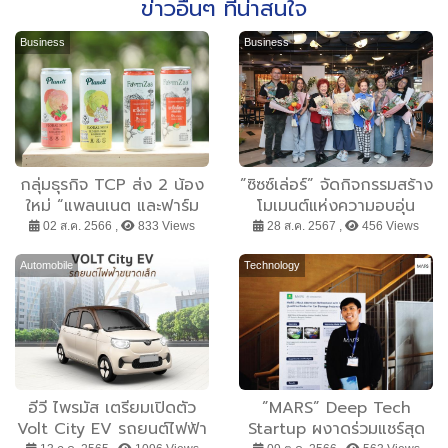
ข่าวอื่นๆ ที่น่าสนใจ
Business
Business
กลุ่มธุรกิจ TCP ส่ง 2 น้อง
”ซิซซ์เล่อร์” จัดกิจกรรมสร้าง
ใหม่ “แพลนเนต และฟาร์ม
โมเมนต์แห่งความอบอุ่น
ซ่า” เจาะตลาดเครื่องดื่มผสม
”Workshop for Your
02 ส.ค. 2566 ,
833 Views
28 ส.ค. 2567 ,
456 Views
โซดาเพื่อสายสุขภาพ
Special Mom” ชวนลูกค้า
ร่วมเวิร์กช็อปจัดช่อผักแทนใจ
Automobile
Technology
สำหรับบอกรักคุณแม่ในเดือน
สิงหาคม
อีวี ไพรมัส เตรียมเปิดตัว
”MARS” Deep Tech
Volt City EV รถยนต์ไฟฟ้า
Startup ผงาดร่วมแชร์สุด