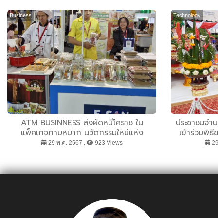
Business
Technology
ATM BUSINNESS ส่งผัดหมี่โคราช ใน
ประชาชนจำน
แพ็คเกจกาบหมาก นวัตกรรมใหม่แห่ง
เข้าร่วมพิ
Packaging ที่เป็นมิตรต่อ สิ่งแวดล้อม ตอบ
ปะหัง จังหวั
29 พ.ค. 2567 ,
923 Views
29
โจทย์รักษ์โลก
2569 โดยมีพ
เป็นประธา
ศรัทธา ด้วยม
ดีขึ้น