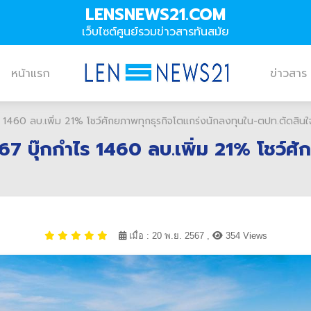
LENSNEWS21.COM
เว็บไซต์ศูนย์รวมข่าวสารทันสมัย
หน้าแรก
ข่าวสาร
60 ลบ.เพิ่ม 21% โชว์ศักยภาพทุกธุรกิจโตแกร่งนักลงทุนใน-ตปท.ตัดสินใจซื้อ
 บุ๊กกำไร 1460 ลบ.เพิ่ม 21% โชว์ศั
เมื่อ : 20 พ.ย. 2567 ,
354 Views