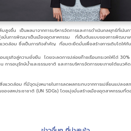
พิ่มสูงขึ้น เป็นผลมาจากการบริหารจัดการและการดำเนินกลยุทธ์ที่เน้น
่มุ่งมั่นการพัฒนาเป็นเมืองอุตสาหกรรม ที่เป็นต้นแบบของการพัฒนาเ
แวดล้อม ซึ่งเป็นภารกิจสำคัญ ที่อมตะยึดมั่นเพื่อสร้างการเติบโตให้ก
่อนธุรกิจสู่ความยั่งยืน โดยจะลดการปล่อยก๊าซเรือนกระจกให้ได้ 30%
การอนุรักษ์น้ำและธรรมชาติ และการบริหารจัดการขยะภายใต้แนวคิด Z
อสิ่งแวดล้อม ที่มีจุดมุ่งหมายในการลดผลกระทบจากการเปลี่ยนแปลงสภา
ของสหประชาชาติ (UN SDGs) โดยมุ่งมั่นสร้างเมืองอุตสาหกรรมที่ตอบ
ข่าวอื่นๆ ที่น่าสนใจ