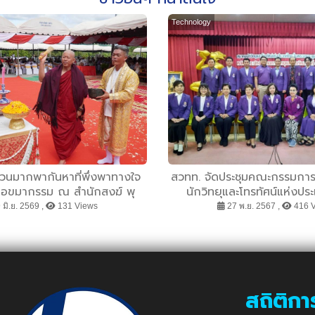
Technology
วนมากพากันหาที่พึ่งพาทางใจ
สวทท. จัดประชุมคณะกรรมกา
ธีขอขมากรรม ณ สำนักสงฆ์ พุ
นักวิทยุและโทรทัศน์แห่งปร
ดราชบุรี ส่งท้ายเดือน มิถุนายน
พระบรมราชูปถัมภ์ ชุดใหม่ ว
 มิ.ย. 2569 ,
131 Views
27 พ.ย. 2567 ,
416 
ระอาจารย์เอกธนัช อริยธัมโม
๒๕๖๘ ครั้งที่ ๑/๒
นท่ามกลางบรรยากาศแห่งแรง
ีผลในเชิงประจักษ์ หลายคนชีวิต
 ประสบความสำเร็จดั่งหวัง
สถิติกา