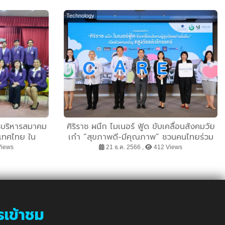
Technology
รบริหารสมาคม
ศิริราช ผนึก ไมเนอร์ ฟู้ด ขับเคลื่อนสังคมวัย
ะเทศไทย ใน
เก๋า “สุขภาพดี-มีคุณภาพ” ชวนคนไทยร่วม
าระปี ๒๕๖๗ -
สร้างศูนย์วิทยาการเวชศาสตร์ผู้สูงอายุศิริราช
Views
21 ธ.ค. 2566 ,
412 Views
๕๖๗
รองรับการเปลี่ยนแปลงภูมิทัศน์ประชากรไทย
ในอนาคต
รเข้าชม