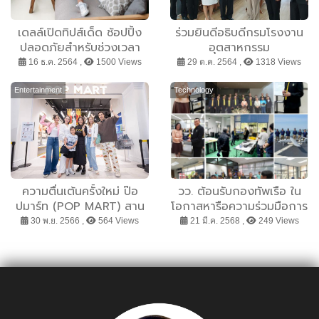
เดลล์เปิดทิปส์เด็ด ช้อปปิ้ง
ร่วมยินดีอธิบดีกรมโรงงาน
ปลอดภัยสำหรับช่วงเวลา
อุตสาหกรรม
แห่งความสุข
16 ธ.ค. 2564 ,
1500 Views
29 ต.ค. 2564 ,
1318 Views
Entertainment
Technology
ความตื่นเต้นครั้งใหม่ ป๊อ
วว. ต้อนรับกองทัพเรือ ใน
ปมาร์ท (POP MART) สาน
โอกาสหารือความร่วมมือการ
ต่อกระแสตอบรับสุดปัง!!!
ทดสอบอากาศยานไร้คนขับ
30 พ.ย. 2566 ,
564 Views
21 มี.ค. 2568 ,
249 Views
เปิดตัวสโตร์แห่งที่สองในไทย
เพื่อการลาดตระเวนทางทะเล
ณ เทอร์มินอล 21 อโศก
ระยะที่ 2