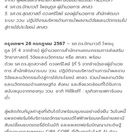
จำกัด ผู้ผลิตและจำหน่ายกาแฟคาร์บอนต่ำแบรนด์ HILLKOFF
4. รศ.ดร.ปัทมาวดี โพชนุกูล ผู้อำนวยการ สกสว.
5. รศ.ดร.สุดสวาสดิ์ ดวงศรีไสย์ รองผู้อำนวยการ สำนักพัฒนา
ระบบ ววน. ปฏิบัติงานบริหารด้านการนำผลงานวิจัยและนวัตกรรมไป
สู่การใช้ประโยชน์ สกสว.
กรุงเทพฯ 26 กรกฎาคม 2567
– รศ.ดร.ปัทมาวดี โพชนุ
กูล (ที่ 4 จากซ้าย) ผู้อำนวยการสำนักงานคณะกรรมการส่งเสริม
วิทยาศาสตร์ วิจัยและนวัตกรรม หรือ สกสว. พร้อม
ด้วย รศ.ดร.สุดสวาสดิ์ ดวงศรีไสย์ (ที่ 5 จากซ้าย)รองผู้อำนวย
การ สำนักพัฒนาระบบ ววน. ปฏิบัติงานบริหารด้านการนำผลงาน
วิจัยและนวัตกรรมไปสู่การใช้ประโยชน์ สกสว. ร่วมนำผลงานวิจัย
และนวัตกรรมด้านเศรษฐกิจ สังคม และสิ่งแวดล้อมที่ได้รับการ
สนับสนุนจากกองทุน ววน. อาทิ Hillkoff : ธุรกิจกาแฟคาร์บอน
ต่ำ
สู่ผลิตภัณฑ์มูลค่าสูงที่เติบโตไปพร้อมชุมชนอย่างยั่งยืน วินโนหนี้
แพลตฟอร์มให้บริการรถจักรยานยนต์ไฟฟ้าพร้อมเครือข่ายสถานี
สับเปลี่ยนแบตเตอรี่อัตโนมัติ และแพลตฟอร์มปัญญาประดิษฐ์
เพื่องานอุตสาหกรรม CiRA CORE ที่เป็นเทคโนโลยี AI ด้าน