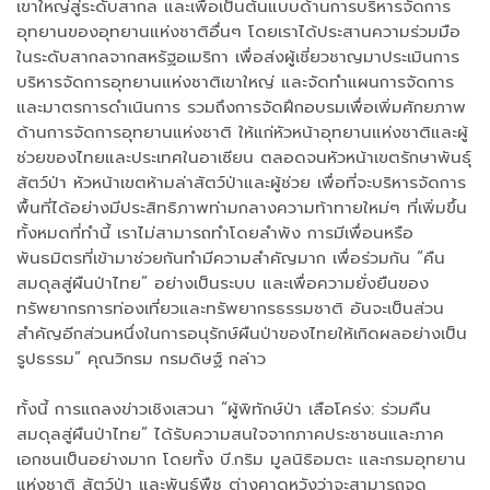
เขาใหญ่สู่ระดับสากล และเพื่อเป็นต้นแบบด้านการบริหารจัดการ
อุทยานของอุทยานแห่งชาติอื่นๆ โดยเราได้ประสานความร่วมมือ
ในระดับสากลจากสหรัฐอเมริกา เพื่อส่งผู้เชี่ยวชาญมาประเมินการ
บริหารจัดการอุทยานแห่งชาติเขาใหญ่ และจัดทำแผนการจัดการ
และมาตรการดำเนินการ รวมถึงการจัดฝึกอบรมเพื่อเพิ่มศักยภาพ
ด้านการจัดการอุทยานแห่งชาติ ให้แก่หัวหน้าอุทยานแห่งชาติและผู้
ช่วยของไทยและประเทศในอาเซียน ตลอดจนหัวหน้าเขตรักษาพันธุ์
สัตว์ป่า หัวหน้าเขตห้ามล่าสัตว์ป่าและผู้ช่วย เพื่อที่จะบริหารจัดการ
พื้นที่ได้อย่างมีประสิทธิภาพท่ามกลางความท้าทายใหม่ๆ ที่เพิ่มขึ้น
ทั้งหมดที่ทำนี้ เราไม่สามารถทำโดยลำพัง การมีเพื่อนหรือ
พันธมิตรที่เข้ามาช่วยกันทำมีความสำคัญมาก เพื่อร่วมกัน “คืน
สมดุลสู่ผืนป่าไทย” อย่างเป็นระบบ และเพื่อความยั่งยืนของ
ทรัพยากรการท่องเที่ยวและทรัพยากรธรรมชาติ อันจะเป็นส่วน
สำคัญอีกส่วนหนึ่งในการอนุรักษ์ผืนป่าของไทยให้เกิดผลอย่างเป็น
รูปธรรม” คุณวิกรม กรมดิษฐ์ กล่าว
ทั้งนี้ การแถลงข่าวเชิงเสวนา “ผู้พิทักษ์ป่า เสือโคร่ง: ร่วมคืน
สมดุลสู่ผืนป่าไทย” ได้รับความสนใจจากภาคประชาชนและภาค
เอกชนเป็นอย่างมาก โดยทั้ง บี.กริม มูลนิธิอมตะ และกรมอุทยาน
แห่งชาติ สัตว์ป่า และพันธุ์พืช ต่างคาดหวังว่าจะสามารถจุด