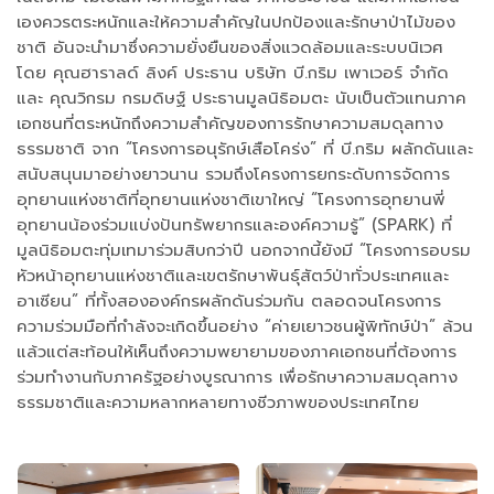
เองควรตระหนักและให้ความสำคัญในปกป้องและรักษาป่าไม้ของ
ชาติ อันจะนำมาซึ่งความยั่งยืนของสิ่งแวดล้อมและระบบนิเวศ
โดย คุณฮาราลด์ ลิงค์ ประธาน บริษัท บี.กริม เพาเวอร์ จำกัด
และ คุณวิกรม กรมดิษฐ์ ประธานมูลนิธิอมตะ นับเป็นตัวแทนภาค
เอกชนที่ตระหนักถึงความสำคัญของการรักษาความสมดุลทาง
ธรรมชาติ จาก “โครงการอนุรักษ์เสือโคร่ง” ที่ บี.กริม ผลักดันและ
สนับสนุนมาอย่างยาวนาน รวมถึงโครงการยกระดับการจัดการ
อุทยานแห่งชาติที่อุทยานแห่งชาติเขาใหญ่ “โครงการอุทยานพี่
อุทยานน้องร่วมแบ่งปันทรัพยากรและองค์ความรู้” (SPARK) ที่
มูลนิธิอมตะทุ่มเทมาร่วมสิบกว่าปี นอกจากนี้ยังมี “โครงการอบรม
หัวหน้าอุทยานแห่งชาติและเขตรักษาพันธุ์สัตว์ป่าทั่วประเทศและ
อาเซียน” ที่ทั้งสององค์กรผลักดันร่วมกัน ตลอดจนโครงการ
ความร่วมมือที่กำลังจะเกิดขึ้นอย่าง “ค่ายเยาวชนผู้พิทักษ์ป่า” ล้วน
แล้วแต่สะท้อนให้เห็นถึงความพยายามของภาคเอกชนที่ต้องการ
ร่วมทำงานกับภาครัฐอย่างบูรณาการ เพื่อรักษาความสมดุลทาง
ธรรมชาติและความหลากหลายทางชีวภาพของประเทศไทย