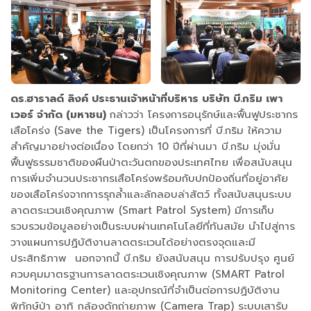
ดร.ฮาราลด์ ลิงค์ ประธานเจ้าหน้าที่บริหาร บริษัท บี.กริม เพา
เวอร์ จำกัด (มหาชน)
กล่าวว่า โครงการอนุรักษ์และฟื้นฟูประชากร
เสือโคร่ง (Save the Tigers) เป็นโครงการที่ บี.กริม ให้ความ
สำคัญมาอย่างต่อเนื่อง โดยกว่า 10 ปีที่ผ่านมา บี.กริม มุ่งมั่น
ฟื้นฟูธรรมชาติของผืนป่าตะวันตกของประเทศไทย เพื่อสนับสนุน
การเพิ่มจำนวนประชากรเสือโคร่งพร้อมกับปกป้องถิ่นที่อยู่อาศัย
ของเสือโคร่งจากการรุกล้ำและลักลอบล่าสัตว์ ทั้งสนับสนุนระบบ
ลาดตระเวนเชิงคุณภาพ (Smart Patrol System) มีการเก็บ
รวบรวมข้อมูลอย่างเป็นระบบผ่านเทคโนโลยีที่ทันสมัย นำไปสู่การ
วางแผนการปฏิบัติงานลาดตระเวนได้อย่างตรงจุดและมี
ประสิทธิภาพ นอกจากนี้ บี.กริม ยังสนับสนุน การปรับปรุง ศูนย์
ควบคุมมาตรฐานการลาดตระเวนเชิงคุณภาพ (SMART Patrol
Monitoring Center) และอุปกรณ์ที่จำเป็นต่อการปฏิบัติงาน
พิทักษ์ป่า อาทิ กล้องดักถ่ายภาพ (Camera Trap) ระบบเสารับ