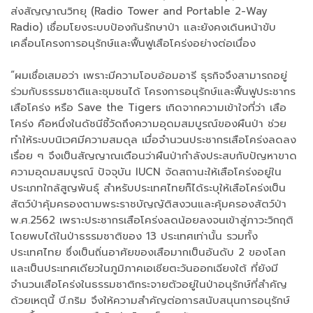
ส่งสัญญาณวิทยุ (Radio Tower and Portable 2-Way
Radio) เชื่อมโยงระบบป้องกันรักษาป่า และยังคงเดินหน้าขับ
เคลื่อนโครงการอนุรักษ์และฟื้นฟูเสือโคร่งอย่างต่อเนื่อง
“ผมเชื่อเสมอว่า เพราะมีความโอบอ้อมอารี ธุรกิจจึงสามารถอยู่
ร่วมกับธรรมชาติและชุมชนได้ โครงการอนุรักษ์และฟื้นฟูประชากร
เสือโคร่ง หรือ Save the Tigers เกิดจากความเข้าใจที่ว่า เสือ
โคร่ง คือหนึ่งในดัชนีชี้วัดถึงความอุดมสมบูรณ์ของผืนป่า ช่วย
ทำให้ระบบนิเวศมีความสมดุล เมื่อจำนวนประชากรเสือโคร่งลดลง
เรื่อย ๆ จึงเป็นสัญญาณเตือนว่าผืนป่ากำลังประสบกับปัญหาขาด
ความอุดมสมบูรณ์ ปัจจุบัน IUCN จัดสถานะให้เสือโคร่งอยู่ใน
ประเภทใกล้สูญพันธุ์ สำหรับประเทศไทยก็ได้ระบุให้เสือโคร่งเป็น
สัตว์ป่าคุ้มครองตามพระราชบัญญัติสงวนและคุ้มครองสัตว์ป่า
พ.ศ.2562 เพราะประชากรเสือโคร่งลดน้อยลงจนเข้าสู่ภาวะวิกฤติ
โดยพบได้ในป่าธรรมชาติของ 13 ประเทศเท่านั้น รวมทั้ง
ประเทศไทย ซึ่งเป็นถิ่นอาศัยของเสือมากเป็นอันดับ 2 ของโลก
และเป็นประเทศเดียวในภูมิภาคเอเชียตะวันออกเฉียงใต้ ที่ยังมี
จำนวนเสือโคร่งในธรรมชาติกระจายตัวอยู่ในป่าอนุรักษ์ที่สำคัญ
ด้วยเหตุนี้ บี.กริม จึงให้ความสำคัญต่อการสนับสนุนการอนุรักษ์