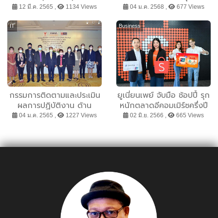
อังกฤษ นำ David Gibson
เส้นทางสายรัทธาภาคตะวัน
12 มี.ค. 2565 ,
1134 Views
04 ม.ค. 2568 ,
677 Views
เข้าพบ ผู้ช่วยรัฐมนตรี
ออก กับฟีเจอร์ GO Travel
อุตสาหกรรม ธีระยุทธ วานิช
IT
Business
ชัง
กรรมการติดตามและประเมิน
ยูเนี่ยนเพย์ จับมือ ช้อปปี้ รุก
ผลการปฏิบัติงาน ด้าน
หนักตลาดอีคอมเมิร์ซครึ่งปี
กิจการโทรทัศน์ ร่วมกับ
หลัง เสิร์ฟประสบการณ์จับ
04 ม.ค. 2565 ,
1227 Views
02 มิ.ย. 2566 ,
665 Views
สถาบันบัณฑิต
จ่ายครั้งใหม่ ช้อปสบายจ่าย
พัฒนบริหารศาสตร์ จัดการ
คุ้มที่ Shopee และ
ประชุมเพื่อรับฟังความคิดเห็น
ShopeeFood
สาธารณะ (Public
Hearing) เพื่อติดตามและ
ประเมินผลตามนโยบาย
กสทช. ที่สำคัญ ในกิจการ
โทรทัศน์