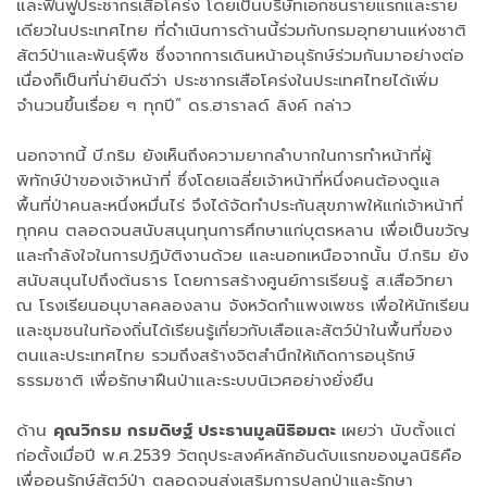
และฟื้นฟูประชากรเสือโคร่ง โดยเป็นบริษัทเอกชนรายแรกและราย
เดียวในประเทศไทย ที่ดำเนินการด้านนี้ร่วมกับกรมอุทยานแห่งชาติ
สัตว์ป่าและพันธุ์พืช ซึ่งจากการเดินหน้าอนุรักษ์ร่วมกันมาอย่างต่อ
เนื่องก็เป็นที่น่ายินดีว่า ประชากรเสือโคร่งในประเทศไทยได้เพิ่ม
จำนวนขึ้นเรื่อย ๆ ทุกปี” ดร.ฮาราลด์ ลิงค์ กล่าว
นอกจากนี้ บี.กริม ยังเห็นถึงความยากลำบากในการทำหน้าที่ผู้
พิทักษ์ป่าของเจ้าหน้าที่ ซึ่งโดยเฉลี่ยเจ้าหน้าที่หนึ่งคนต้องดูแล
พื้นที่ป่าคนละหนึ่งหมื่นไร่ จึงได้จัดทำประกันสุขภาพให้แก่เจ้าหน้าที่
ทุกคน ตลอดจนสนับสนุนทุนการศึกษาแก่บุตรหลาน เพื่อเป็นขวัญ
และกำลังใจในการปฏิบัติงานด้วย และนอกเหนือจากนั้น บี.กริม ยัง
สนับสนุนไปถึงต้นธาร โดยการสร้างศูนย์การเรียนรู้ ส.เสือวิทยา
ณ โรงเรียนอนุบาลคลองลาน จังหวัดกำแพงเพชร เพื่อให้นักเรียน
และชุมชนในท้องถิ่นได้เรียนรู้เกี่ยวกับเสือและสัตว์ป่าในพื้นที่ของ
ตนและประเทศไทย รวมถึงสร้างจิตสำนึกให้เกิดการอนุรักษ์
ธรรมชาติ เพื่อรักษาฝืนป่าและระบบนิเวศอย่างยั่งยืน
ด้าน
คุณวิกรม กรมดิษฐ์ ประธานมูลนิธิอมตะ
เผยว่า นับตั้งแต่
ก่อตั้งเมื่อปี พ.ศ.2539 วัตถุประสงค์หลักอันดับแรกของมูลนิธิคือ
เพื่ออนุรักษ์สัตว์ป่า ตลอดจนส่งเสริมการปลูกป่าและรักษา