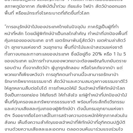
สภาพภูมิอากาศ ภัยพิบัติน้ำท่วม ภัยแล้ง ไฟป่า สัตว์ป่าออกนอก
พื้นที่ หรือแม้กระทั่งโรคระบาดที่เกิดขึ้นทั่วโลก
“การอนุรักษ์ป่าไม้ของประเทศไทยในปัจจุบัน ภาครัฐเป็นผู้ที่ทำ
หน้าที่หลัก โดยมีผู้พิทักษ์ป่าเป็นกลไกสำคัญ ทำหน้าที่ปกป้องพื้นที่
คุ้มครองของประเทศ อาทิ เขตรักษาพันธุ์สัตว์ป่า เขตห้ามล่าสัตว์
ป่า อุทยานแห่งชาติ วนอุทยาน พื้นที่ป่าไม้และป่าสงวนแห่งชาติ
ทั้งทางบกและทางทะเลของประเทศ ซึ่งมีอยู่ถึง 20% หรือ 1 ใน 5
ของประเทศ แม้การทำงานของพวกเขาจะต้องเผชิญกับภยันตราย
รอบด้าน ทั้งจากสัตว์ป่า ผู้บุกรุกลักลอบ หรือโรคภัยจากป่า แต่
พวกเขาก็เพียงหวังว่า การอุทิศตนทำงานนี้จะสามารถรักษาป่า
รักษาทรัพยากรธรรมชาติ สัตว์ป่าและความสมดุลทางธรรมชาติไว้
ให้ลูกหลานสืบต่อไปได้ การกำหนดให้มี วันเจ้าหน้าที่พิทักษ์ป่าโลก
จึงเป็นการยกย่อง ให้เกียรติ ให้กำลังใจ แก่ผู้ทำหน้าที่ปกป้องป่าไม้
พื้นที่คุ้มครองและทรัพยากรธรรมชาติ พร้อมทั้งระลึกถึงวีรกรรม
และความเสียสละทุ่มเทของผู้พิทักษ์ป่า ดังนั้นกรมอุทยานแห่งชา
ติฯ จึงอยากถือโอกาสนี้ในการสร้างความตระหนักให้ทุกภาคส่วนใน
สังคม เห็นถึงความสำคัญของเจ้าหน้าที่พิทักษ์ป่าที่อุทิศตนปฏิบัติ
งานด้วยความเสียสละและอดทน ตลอดจนหันมาร่วมแรงร่วมใจ