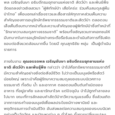
พล เจริญชันษา อธิบดีกรมอุทยานแห่งชาติ สัตว์ป่า และพันธ์พืช
จัดแถลงข่าวเชิงเสวนา “ผู้พิทักษ์ป่า เสือโคร่ง: ร่วมคืนสมดุลสู่ผืน
ป่าไทย” เพื่อบอกเล่าเรื่องราวและสื่อสารให้ทุกภาคส่วนเห็นความ
สำคัญของการอนุรักษ์ทรัพยากรธรรมชาติและสัตว์ป่า ตลอดจน
เล็งเห็นถึงบทบาทหน้าที่และความสำคัญของผู้พิทักษ์ป่าซึ่งทำหน้าที่
“รักษาความสมดุลทางธรรมชาติ” พร้อมทั้งเชิญชวนภาคเอกชนให้
มีบทบาทในการอนุรักษ์อย่างกระตือรือร้นและดำเนินกิจการที่รับผิด
ชอบต่อสิ่งแวดล้อมมากขึ้น โดยมี คุณสุทธิชัย หยุ่น เป็นผู้ดำเนิน
รายการ
ภายในงาน
คุณอรรถพล เจริญชันษา อธิบดีกรมอุทยานแห่ง
ชาติ สัตว์ป่า และพันธุ์พืช
กล่าวว่า ป่าไม้คือทรัพยากรธรรมชาติที่
มีความสำคัญอย่างยิ่งต่อสิ่งมีชีวิต ไม่ว่าจะเป็นมนุษย์หรือสัตว์
น้อยใหญ่ เพราะป่าคือผู้รักษาความสมดุลของระบบนิเวศทาง
ธรรมชาติ ทั้งดิน น้ำ และอากาศ ตลอดจนเป็นต้นกำเนิดของ
อาหาร ที่อยู่อาศัย และยารักษาโรค แต่ปัจจุบัน ป่าไม้ถูกทำลายลง
ไปมาก ขณะที่การลักลอบค้าสัตว์ป่าทวีความรุนแรงขึ้น ซึ่งล้วนเกิด
จากการกระทำของมนุษย์เพื่อผลประโยชน์ทางพานิชย์ และ
พฤติกรรมการดำเนินชีวิต อันส่งผลต่อความสมดุลของระบบนิเวศ
อย่างเป็นวัฏจักร และปัญหาต่าง ๆ ทั่วโลก ทั้งการเปลี่ยนแปลง