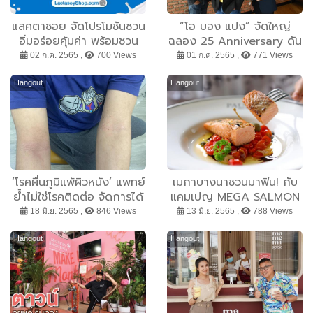
แลคตาซอย จัดโปรโมชันชวน
“โอ บอง แปง” จัดใหญ่
อิ่มอร่อยคุ้มค่า พร้อมชวน
ฉลอง 25 Anniversary ดัน
สะสม Gift Set สุดปัง ให้
กลยุทธ์แจกโชคดี เสริมดวง
02 ก.ค. 2565 ,
700 Views
01 ก.ค. 2565 ,
771 Views
คุณเป็นเจ้าของหรือมอบให้
เสริมลาภ เอาใจสายมู ตั้งเป้า
คนที่ห่วงใย
เดินหน้าปั้นแบรนด์ผู้นำเบเก
Hangout
Hangout
อรี่และคาเฟ่
‘โรคผื่นภูมิแพ้ผิวหนัง’ แพทย์
เมกาบางนาชวนมาฟิน! กับ
ย้ำไม่ใช่โรคติดต่อ จัดการได้
แคมเปญ MEGA SALMON
หากรับการรักษาอย่างตรง
LOVERS ส่งต่อความอร่อย
18 มิ.ย. 2565 ,
846 Views
13 มิ.ย. 2565 ,
788 Views
จุด รักษาเร็วหยุดความเสี่ยง
ให้คนรักแซลมอน เพียงใช้
ภูมิแพ้ชนิดอื่นๆ
คะแนนเมกา สไมล์ รีวอร์ดส
Hangout
Hangout
แลกอิ่มได้แบบฟรีๆ