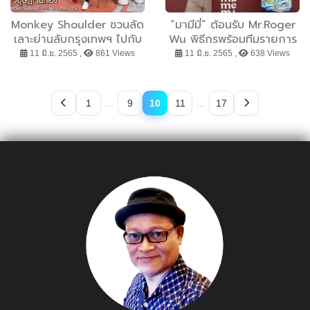
Monkey Shoulder ชวนลัด
“มามีมี่” ต้อนรับ Mr.Roger
เลาะย่านลับกรุงเทพฯ ไปกับ
Wu พิธีกรพร้อมทีมรายการ
The Monkey Mix
TVB Hong Kong เยี่ยมชม
11 มิ.ย. 2565 ,
861 Views
11 มิ.ย. 2565 ,
638 Views
นิทรรศการฉลองความ
และลิ้มลองความอร่อยที่ร้าน
ครีเอทีฟสุดลงตัว พร้อมอวด
มามีมี่ สาขาเดอะ แพลทินัม
มนตร์เสน่ห์เมืองสวรรค์
แฟชั่น มอลล์
1
…
9
10
11
…
17