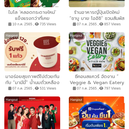
ไมโล ‘หลอดกระดาษใหม่’
ร้านอาหารญี่ปุ่นเปิดใหม่
แข็งแรงกว่าที่เคย
“ชาบู บาย โออิชิ” ชวนสัมผัส
ประสบการณ์ใหม่ ของรสชาติ
10 ก.ค. 2565 ,
735 Views
07 ก.ค. 2565 ,
857 Views
ชาบู ชาบู สไตล์ญี่ปุ่น
Hangout
Hangout
มาอร่อยสุขภาพดีไปด้วยกัน
ซีคอนสแควร์ จัดงาน “
กับ “มามีมี่” น้ำนมถั่วเหลือง
Veggie & Vegan Eatery
คั้นสด พร้อมโปรโมชันตลอด
” เอาใจคนรักสุขภาพคัดสรร
07 ก.ค. 2565 ,
531 Views
07 ก.ค. 2565 ,
797 Views
เดือนกรกฎาคมนี้
อาหารและสินค้า “กินดี อยู่ดี
ใช้ดี”
Hangout
Hangout