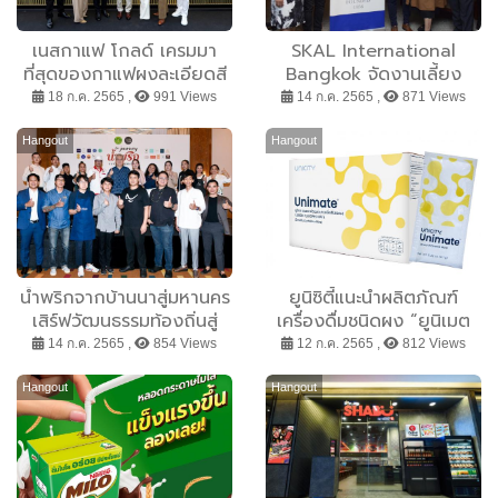
เนสกาแฟ โกลด์ เครมมา
SKAL International
ที่สุดของกาแฟผงละเอียดสี
Bangkok จัดงานเลี้ยง
ทอง ฉลองปรากฏการณ์
สังสรรค์ประจำเดือน
18 ก.ค. 2565 ,
991 Views
14 ก.ค. 2565 ,
871 Views
กาแฟพรีเมียม ในโมเมนต์สุด
พิเศษกับแจ็คสัน หวัง
Hangout
Hangout
น้ำพริกจากบ้านนาสู่มหานคร
ยูนิซิตี้แนะนำผลิตภัณฑ์
เสิร์ฟวัฒนธรรมท้องถิ่นสู่
เครื่องดื่มชนิดผง “ยูนิเมต
ภูมิปัญญาร่วมสมัย
เลมอน เฟลเวอร์ เมท”
14 ก.ค. 2565 ,
854 Views
12 ก.ค. 2565 ,
812 Views
Hangout
Hangout