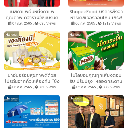
เนสกาแฟยืนหนึ่งกาแฟ
ShopeeFood บริการสั่งอา
คุณภาพ คว้ารางวัลแบรนด์
หารเดลิเวอรี่ออนไลน์ เสิร์ฟ
แห่งทศวรรษอันดับ 1 ในกลุ่ม
ความอิ่มคุ้มยืน 1 ให้คุณสั่ง
07 ก.ค. 2565 ,
695 Views
06 ก.ค. 2565 ,
1212 Views
เครื่องดื่ม จาก Kantar,
อาหารจานโปรด ง่าย สะดวก
Brand Footprint Awards
สบาย ครบจบที่แอปช้อปปี้
Hangout
Hangout
2022
มาอิ่มอร่อยสุขภาพดีด้วย
ไมโลขอบคุณทุกเสียงตอบ
โปรตีนจากถั่วเหลืองกับ “ซัง
รับ ปรับปรุง ‘หลอดกระดาษ
ซัง” พร้อมสะสม Gift Set
ใหม่’ แข็งแรงกว่าที่เคย ภาย
06 ก.ค. 2565 ,
760 Views
05 ก.ค. 2565 ,
772 Views
สุดน่ารักให้เลือกหลายแบบ
ใต้สโลแกน ‘เพื่อลูกของคุณ
เพื่อโลกของเรา’
Hangout
Hangout