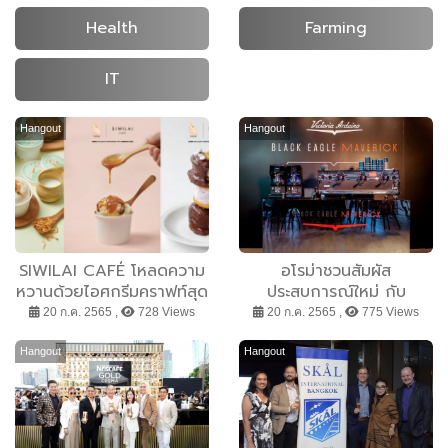
Health
Farming
IT
Hangout
Hangout
SIWILAI CAFÉ โหลดความ
อโรม่าชวนสัมผัส
หวานด้วยไอศกรีมคราฟท์สุด
ประสบการณ์ใหม่ กับ
ครีเอทีฟจาก YORA ในรูป
“Victoria Arduino Black
20 ก.ค. 2565 ,
728 Views
20 ก.ค. 2565 ,
775 Views
แบบความสนุกที่อัดแน่นเต็ม
Eagle Maverick” ที่จะ
ถ้วย
เปลี่ยนกาแฟเอสเพรสโชให้
Hangout
Hangout
เป็นกาแฟสกัดบริสุทธิ์จากก้น
ถ้วยได้