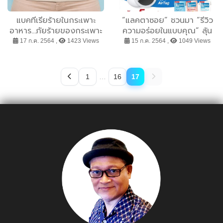
แบคทีเรียร้ายในกระเพาะ
“แลคตาซอย” ชวนมา “รีวิว
อาหาร…ภัยร้ายของกระเพาะ
ความอร่อยในแบบคุณ” ลุ้น
อาหาร
รับ Apple Air Tag วันนี้ถึง
17 ก.ค. 2564 ,
1423 Views
15 ก.ค. 2564 ,
1049 Views
30 ก.ค.64
1
…
16
17