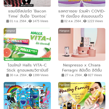
แชมป์อีสปอร์ต ‘Bacon
แลคตาซอย ร่วมฝ่า COVID-
Time’ จับมือ ‘Doritos’
19 ต่อเนื่อง ส่งมอบนมถั่ว
เครือ PepsiCo ผลิตคอน
เหลือง “ซังซัง” 2,799 หีบ
01 ก.ย. 2564 ,
1475 Views
02 ส.ค. 2564 ,
1223 Views
เทนต์เจาะกลุ่ม Millennials
ให้ รพ.-รพ.สนาม-วัด-มูลนิธิ
ในประเทศไทย
รวม 50 แห่งทั่วประเทศ
Hangout
Hangout
โฉมใหม่! Halls VITA-C
Nespresso x Chiara
Stick ลูกอมผสมวิตามินซี
Ferragni ลิมิเต็ด อิดิชั่น
ขนาดพกพา พร้อมให้คุณ
สร้างสรรค์แรงบันดาลใจ
30 ก.ค. 2564 ,
1399 Views
27 ก.ค. 2564 ,
827 Views
เติมความสดชื่นกับ 2 กลิ่น
รสชาติแห่งความสดชื่นรับ
แสนอร่อย Lime และ
ซัมเมอร์ เตรียมฟินกับ
Hangout
Hangout
Colors
กิจกรรมพิเศษส่งตรงความ
บันเทิงผ่านออนไลน์