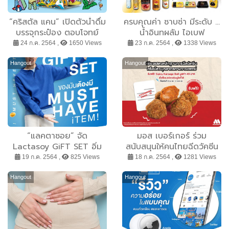
“คริสตัล แคน” เปิดตัวน้ำดื่ม
ครบคุณค่า ซาบซ่า มีระดับ ...
บรรจุกระป๋อง ตอบโจทย์
น้ำอินทผลัม ไอเบฟ
บรรจุภัณฑ์เพื่อความยั่งยืน
24 ก.ค. 2564 ,
1650 Views
23 ก.ค. 2564 ,
1338 Views
ของสิ่งแวดล้อม
Hangout
Hangout
“แลคตาซอย” จัด
มอส เบอร์เกอร์ ร่วม
Lactasoy GiFT SET อิ่ม
สนับสนุนให้คนไทยฉีดวัคซีน
อร่อยพร้อมเลือกแรร์ไอเท
โควิด-19 เพื่อสร้างภูมิคุ้มกัน
19 ก.ค. 2564 ,
825 Views
18 ก.ค. 2564 ,
1281 Views
มกับ 6 SET ตามความชอบ
หมู่ จัดแคมเปญมอบสิทธิ
พิเศษผู้ที่รับวัคซีน-บุคลากร
Hangout
Hangout
แพทย์ แสดงหลักฐาน รับฟรี
Spicy Karaage Ball เมื่อ
ซื้อเบอร์เกอร์เมนูใดก็ได้
ตั้งแต่วันนี้ - 31 ส.ค. 64