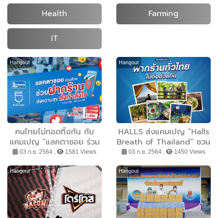
Health
Farming
IT
Hangout
Hangout
คนไทยไม่ทอดทิ้งกัน กับ
HALLS ส่งแคมเปญ “Halls
แคมเปญ “แลคตาซอย ร่วม
Breath of Thailand” ชวน
ด้วยช่วยฝากร้าน” ส่งความ
“ฝากร้านทั่วไทย ไปต่อด้วย
03 ก.ย. 2564 ,
1581 Views
03 ก.ย. 2564 ,
1450 Views
สุข ส่งกำลังใจ ให้ทุกร้าน
กัน” ฝากร้านฟรี! ให้ธุรกิจ
ก้าวผ่านสถานการณ์นี้ไป
รายย่อยได้ไปต่อ
Hangout
Hangout
ด้วยกัน