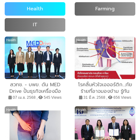
Health
Farming
IT
Health
Health
สวทช. - บพข. ดัน MED
โรคลิ้นหัวใจเอออร์ติก...ภัย
Drive ปั้นธุรกิจเครื่องมือ
ร้ายที่อาจมองข้าม รู้ทัน
แพทย์ไทยสู่ยอดขายพันล้าน
สัญญาณอันตราย! ก่อน
07 เม.ย. 2568 ,
545 Views
31 มี.ค. 2568 ,
656 Views
หวังสร้างโปรดักส์แชมเปี้ยน
สายเกินแก้
ด้วยนวัตกรรม
Health
Health