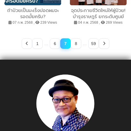
ถ้าป่วยเป็นมะเร็งปอดผมจะ
จุดประกายชีวิตใหม่ให้ผู้ป่วย!
รอดมั้ยครับ?
บำรุงราษฎร์ ยกระดับศูนย์
การปลูกถ่ายอวัยวะชั้นนำใน
07 ก.พ. 2568 ,
239 Views
04 ก.พ. 2568 ,
269 Views
ไทยด้วยมาตรฐานระดับโลก
พร้อมเผยผลสำเร็จในการ
ปลูกถ่ายหัวใจ ไต ตับ และ
1
…
6
7
8
…
59
กระจกตา