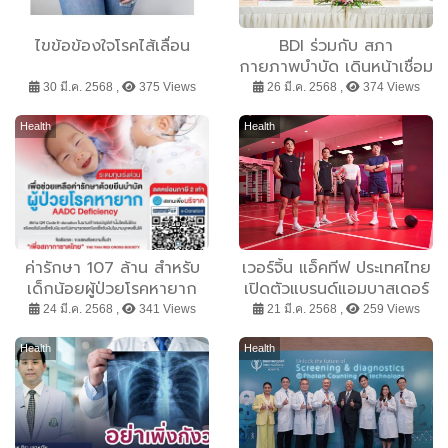
ไขข้อข้องใจโรคไส้เลื่อน
BDI ร่วมกับ สภา
กายภาพบำบัด เดินหน้าเชื่อม
โยง Health Link เปิดระบบ
30 มี.ค. 2568 ,
375 Views
26 มี.ค. 2568 ,
374 Views
ยืนยันตัวตน นัก
กายภาพบำบัด ยกระดับการ
Health
Health
เข้าถึงประวัติการรักษา ฟื้นฟู
ผู้ป่วย – แก้ปัญหาตรงจุด
พร้อมตั้งเป้าขยายครอบคลุม
228 แห่งทั่วประเทศ
ค่ารักษา 107 ล้าน สำหรับ
เวอร์จิ้น แอ็คทีฟ ประเทศไทย
เด็กน้อยผู้ป่วยโรคหายาก
เปิดตัวแบรนด์แอมบาสเดอร์
หนึ่งในล้าน AADC
ทั้ง 4 จากสมาชิกของคลับ
24 มี.ค. 2568 ,
341 Views
21 มี.ค. 2568 ,
259 Views
Deficiency ความหวังที่ยัง
ผู้เสริมแรงบันดาลใจในการ
เป็นไปได้ผ่านการรักษายีน
ดูแลสุขภาพแบบองค์รวม
Health
Health
บำบัด
ตามแบบฉบับของตัวเอง