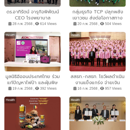
ดร.อาทิรัตน์ จารุกิจพิพัฒน์
กลุ่มธุรกิจ TCP ปลุกพลัง
CEO โรงพยาบาล
เยาวชน ส่งต่อโอกาสทาง
บำรุงราษฎร์ ได้รับรางวัล
กีฬา มอบลูกฟุตบอลทั่วไทย
28 ก.พ. 2568 ,
614 Views
20 ก.พ. 2568 ,
504 Views
The Best Woman
Leadership สาขา Health
Health
Health
& Wellness Leadership
Award ในงานครบรอบ 45
ปี ฐานเศรษฐกิจ
มูลนิธิอิออนประเทศไทย ร่วม
สสธท.-กสธท. โชว์ผลดำเนิน
แก้ปัญหาไฟป่า และฝุ่นพิษ
งานแข็งแกร่ง จ่ายเงิน
PM 2.5 มอบโดรนแก่อุทยาน
สงเคราะห์และสินไหมกว่า 1.2
19 ก.พ. 2568 ,
392 Views
16 ก.พ. 2568 ,
957 Views
แห่งชาติดอยสุเทพ-ปุย
หมื่นล้าน
จังหวัดเชียงใหม่
Health
Health