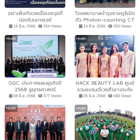
อย่าเพิ่งกังวลเมื่อเจอจุดที่
โรงพยาบาลบำรุงราษฎร์เปิด
ปอดในเอกซเรย์
ตัว Photon-counting CT
เทคโนโลยีใหม่สู่การวินิจฉัย
16 มี.ค. 2568 ,
354 Views
14 มี.ค. 2568 ,
355 Views
โรคที่แม่นยำ
Health
Health
GGC ประกาศแผนธุรกิจปี
HACK BEAUTY LAB ศูนย์
2568 ชูยุทธศาสตร์
รวมแบรนด์เวชสำอางระดับ
Transformation for
โลก จัดงาน ”HACK Your
08 มี.ค. 2568 ,
377 Views
05 มี.ค. 2568 ,
300 Views
Future Growth ปรับ 3
LOOK Unlock Your
กลุ่มธุรกิจ เป้าหมาย
BEAUTY” ปลดล็อกทุก
Health
Health
EBITDA 2 เท่า ปี 2030
สไตล์ ด้วยความมั่นใจในแบบ
สร้างโอกาสเติบโตอย่าง
คุณ
มั่นคงและยั่งยืน