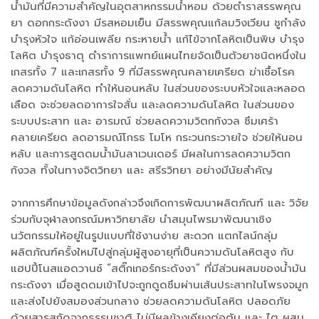
น้ำมันที่มีความสำคัญในอุตสาหกรรมน้ำหอม ด้วยตำราสรรพคุณ
ยา ดอกกระดังงา มีรสหอมเย็น มีสรรพคุณแก้ลมวิงเวียน ชูกำลัง
บำรุงหัวใจ แก้อ่อนเพลีย กระหายน้ำ แก้ไข้จากโลหิตเป็นพิษ บำรุง
โลหิต บำรุงธาตุ ตำราการแพทย์แผนไทยจัดเป็นตัวยาชนิดหนึ่งใน
เกสรทั้ง 7 และเกสรทั้ง 9 ที่มีสรรพคุณคลายเครียด ฆ่าเชื้อโรค
ลดความดันโลหิต ทำให้นอนหลับ ในส่วนของระบบหัวใจและหลอด
เลือด จะช่วยลดอาการใจสั่น และลดความดันโลหิต ในส่วนของ
ระบบประสาท และ อารมณ์ ช่วยลดความวิตกกังวล ซึมเศร้า
คลายเครียด ลดอารมณ์โกรธ โมโห กระวนกระวายใจ ช่วยให้นอน
หลับ และการสูดดมน้ำมันลาเวนเดอร์ มีผลในการลดความวิตก
กังวล ทั้งในทางจิตวิทยา และ สรีรวิทยา อย่างมีนัยสำคัญ
จากการศึกษาข้อมูลดังกล่าวจึงเกิดการพัฒนาผลิตภัณฑ์ และ วิจัย
ร่วมกับจุฬาลงกรณ์มหาวิทยาลัย นำสมุนไพรมาพัฒนาเชิง
นวัตกรรมให้อยู่ในรูปแบบที่ใช้งานง่าย สะดวก แตกไลน์กลุ่ม
ผลิตภัณฑ์ครั้งใหม่ไปสู่กลุ่มผู้สูงอายุที่เป็นความดันโลหิตสูง กับ
แฮปปี้โนสแอดวานซ์ “สติ๊กเกอร์กระดังงา” ที่มีส่วนผสมของน้ำมัน
กระดังงา เมื่อสูดดมเข้าไปจะถูกดูดซึมผ่านเส้นประสาทในโพรงจมูก
และส่งไปยังสมองส่วนกลาง ช่วยลดความดันโลหิต ปลอดภัย
ด้วยสารสกัดจากธรรมชาติ ไม่มีผลข้างเคียงต่อตับ และ ไต ผสม