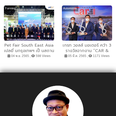
เป้ารายได้กว่า 1,300 ล้าน
โรคอัลไซเมอร์
บาทในไตรมาส 2/2565
Farming
Automobile
Pet Fair South East Asia
เกรท วอลล์ มอเตอร์ คว้า 3
เปลยี่ นกรุงเทพฯ เป็ นสถาน
รางวัลจากงาน “CAR &
ที่นัดพบแห่งใหม่ของอตุ สา
BIKE OF THE YEAR
04 พ.ย. 2565 ,
598 Views
05 มี.ค. 2565 ,
1171 Views
หกรรมสัตว์เลยี้ งในเอเชีย
2022” ตอกย้ำความสำเร็จ
พร้อมมุ่งสู่ความเป็นผู้นำด้าน
ยานยนต์ไฟฟ้าในประเทศไทย