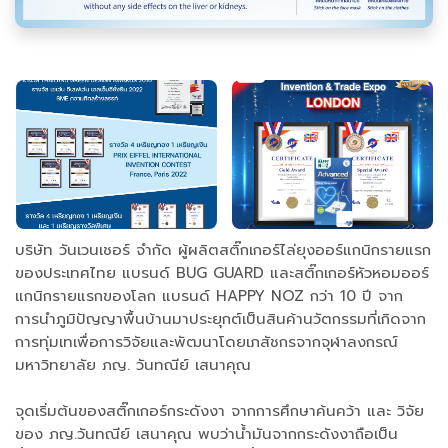
บริษัท วันเวนเชอร์ จำกัด ผู้ผลิตสติ๊กเกอร์ไล่ยุงออร์แกนิกรายแรก
ของประเทศไทย แบรนด์ BUG GUARD และสติ๊กเกอร์หัวหอมออร์
แกนิกรายแรกของโลก แบรนด์ HAPPY NOZ กว่า 10 ปี จาก
การนำภูมิปัญญาพื้นบ้านมาประยุกต์เป็นสินค้านวัตกรรมที่เกิดจาก
การทุ่มเทเพื่อการวิจัยและพัฒนาโดยเภสัชกรจากจุฬาลงกรณ์
มหาวิทยาลัย ภญ. วันทณีย์ เสนาคุณ
จุดเริ่มต้นของสติ๊กเกอร์กระดังงา จากการศึกษาค้นคว้า และ วิจัย
ของ ภญ.วันทณีย์ เสนาคุณ พบว่าน้ำมันจากกระดังงาถือเป็น