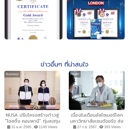
ข่าวอื่นๆ ที่น่าสนใจ
Business
Health
NUSA ปรับโครงสร้างก้าวสู่
เนื่องในเดือนอัลไซเมอร์โลก
“โฮลดิ้ง คอมพานี” ทุ่มลงทุน
มหาวิทยาลัยเซนต์จอร์จ ส่ง
ในธุรกิจที่มีศักยภาพสูง ตั้ง
เสริมความตระหนักรู้เกี่ยวกับ
31 ม.ค. 2565 ,
1140 Views
27 ก.ย. 2567 ,
393 Views