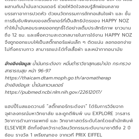
ผสานกับน้ำมันลาเวนเดอร์ ช่วยให้จิตใจสงบรู้สึกผ่อนคลาย
บรรเทาอาการปวดหัว ด้วยนวัตกรรมการถักทอเส้นใยผ้า และ ชั้น
การซึมซับพิเศษของสติ๊กเกอร์ที่เป็นสิทธิบัตรของ HAPPY NOZ
ทำให้น้ำมันหอมระเหยออกฤทธิ์ได้อย่างเต็มประสิทธิภาพ ยาวนาน
ถึง 12 ชม. และเพื่อความสะดวกสบายในการใช้งาน HAPPY NOZ
จึงถูกออกแบบให้เป็นสติ๊กเกอร์แผ่นเล็ก ๆ ติดแน่น ลอกออกง่าย
ไม่ทิ้งคราบกาว สามารถแปะได้ทั้งเสื้อผ้า และหน้ากากอนามัย
อ้างอิงข้อมูล:
น้ำมันกระดังงา: หมื่นตำราวิชาสุคนธบำบัด กระทรวง
สาธารณสุข หน้า 96-97
https://thaicam.dtam.moph.go.th/aromatherap
อ้างอิงข้อมูล: น้ำมันลาเวนเดอร์
https://pubmed.ncbi.nlm.nih.gov/22612017/
แฮปปี้โนสแอดวานซ์ “สติ๊กเกอร์กระดังงา” ได้รับการวิจัยจาก
จุฬาลงกรณ์มหาวิทยาลัย และถูกตีพิมพ์ บน EXPLORE วารสาร
วิชาการด้านการแพทย์ และ วิทยาศาสตร์ระดับโลกโดยสำนักพิมพ์
ELSEVIER อีกทั้งยังคว้ารางวัลนวัตกรรมระดับนานาชาติถึง 2 ปี
ซ้อน รางวัล 1 เหรียญทอง จากเวที PRIX EIFFEL