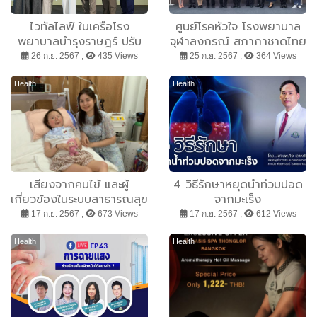
ไวทัลไลฟ์ ในเครือโรง
ศูนย์โรคหัวใจ โรงพยาบาล
พยาบาลบำรุงราษฎร์ ปรับ
จุฬาลงกรณ์ สภากาชาดไทย
โฉมใหม่ ปลดล็อกความลับสู่
และคณะแพทยศาสตร์
26 ก.ย. 2567 ,
435 Views
25 ก.ย. 2567 ,
364 Views
อายุที่ยืนยาวอย่างมี
จุฬาลงกรณ์มหาวิทยาลัย
คุณภาพ สอดรับเมกะเทรนด์
เปิดนวัตกรรมการเรียนรู้แห่ง
Health
Health
ทางการแพทย์สู่ศูนย์กลาง
อนาคต สู่ความเป็นเลิศในการ
สุขภาพแห่งอนาคต
รักษาโรคลิ้นหัวใจเอออร์ติก
ตีบ
เสียงจากคนไข้ และผู้
4 วิธีรักษาหยุดน้ำท่วมปอด
เกี่ยวข้องในระบบสาธารณสุข
จากมะเร็ง
ร่วมผลักดันการตระหนักรู้และ
17 ก.ย. 2567 ,
673 Views
17 ก.ย. 2567 ,
612 Views
เข้าถึงการรักษาสำหรับผู้
ป่วยโรคกล้ามเนื้ออ่อนแรง
Health
Health
SMA