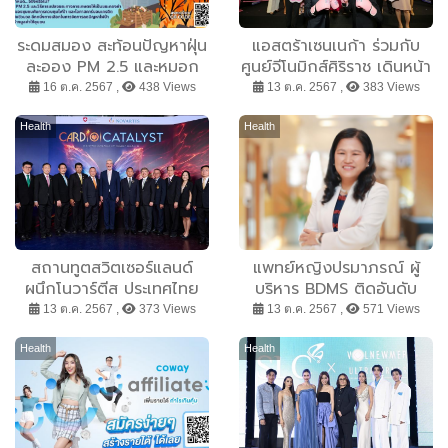
ระดมสมอง สะท้อนปัญหาฝุ่น
แอสตร้าเซนเนก้า ร่วมกับ
ละออง PM 2.5 และหมอก
ศูนย์จีโนมิกส์ศิริราช เดินหน้า
ควัน ร่วมหาแนวทางแก้ไขที่
จัดงาน ”Rethink Pink We
16 ต.ค. 2567 ,
438 Views
13 ต.ค. 2567 ,
383 Views
ถูกต้องและยั่งยืน
Care” ปีที่ 3 ชูแนวคิด
ห่วงใยผู้หญิงไทย ห่างไกล
Health
Health
มะเร็งเต้านม
สถานทูตสวิตเซอร์แลนด์
แพทย์หญิงปรมาภรณ์ ผู้
ผนึกโนวาร์ตีส ประเทศไทย
บริหาร BDMS ติดอันดับ
จัดเวทีมุ่งเน้น ขับเคลื่อนการ
100 สตรีผู้ทรงอิทธิพลแห่ง
13 ต.ค. 2567 ,
373 Views
13 ต.ค. 2567 ,
571 Views
ดูแลรักษาโรคหัวใจ ในงาน
เอเชีย
‘Cardio Catalyst: Driving
Health
Health
Change in Heart
Health’