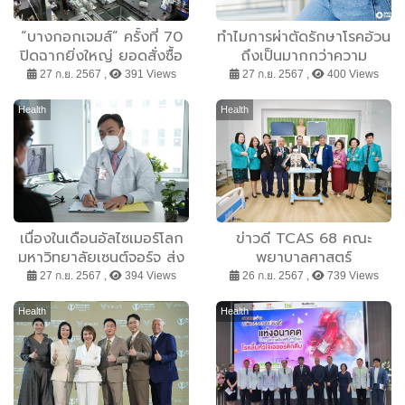
“บางกอกเจมส์” ครั้งที่ 70
ทำไมการผ่าตัดรักษาโรคอ้วน
ปิดฉากยิ่งใหญ่ ยอดสั่งซื้อ
ถึงเป็นมากกว่าความ
ทะลุ 3288 ล้านบาท ผู้ชม
สวยงาม
27 ก.ย. 2567 ,
391 Views
27 ก.ย. 2567 ,
400 Views
งานเพิ่มขึ้นร้อยละ 6.11 ดัน
ไทยขึ้นแท่นศูนย์กลางการค้า
Health
Health
อัญมณีและเครื่องประดับโลก
เนื่องในเดือนอัลไซเมอร์โลก
ข่าวดี TCAS 68 คณะ
มหาวิทยาลัยเซนต์จอร์จ ส่ง
พยาบาลศาสตร์
เสริมความตระหนักรู้เกี่ยวกับ
มหาวิทยาลัยเกษตรศาสตร์
27 ก.ย. 2567 ,
394 Views
26 ก.ย. 2567 ,
739 Views
โรคอัลไซเมอร์
เปิดรับนิสิตพยาบาล รุ่นแรก
จำนวน 70 คน
Health
Health