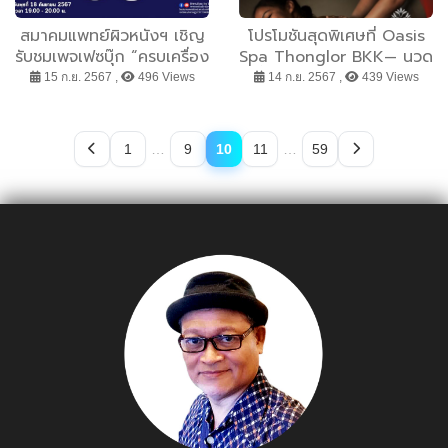
สมาคมแพทย์ผิวหนังฯ เชิญ
โปรโมชันสุดพิเศษที่ Oasis
รับชมเพจเฟซบุ๊ก “ครบเครื่อง
Spa Thonglor BKK— นวด
เรื่องผิวหนัง” EP.43 ตอน
น้ำมันอโรมาเธอราพีร้อน
15 ก.ย. 2567 ,
496 Views
14 ก.ย. 2567 ,
439 Views
“การฉายแสง ช่วยรักษาโรค
เพียง 1222 บาท!
ผิวหนังอย่างไร”
1
…
9
10
11
…
59