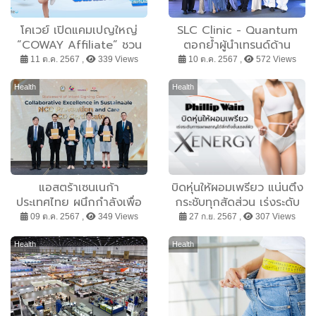
โคเวย์ เปิดแคมเปญใหญ่
SLC Clinic - Quantum
“COWAY Affiliate” ชวน
ตอกย้ำผู้นำเทรนด์ด้าน
คุณสร้างคอนเทนต์ เพิ่ม
นวัตกรรมความงาม! ดึง
11 ต.ค. 2567 ,
339 Views
10 ต.ค. 2567 ,
572 Views
Engagement แบบปัง ๆ
นางเอกสาว “ศรีริต้า-มิ้นต์-
พร้อมรับสิทธิประโยชน์
ลิลลี่” แชร์เคล็ดลับความสวย
Health
Health
มากมาย
เซอร์ไพร์ส “มาช่า” โชว์มินิ
คอนเสิร์ตทำห้างแตก!!
แอสตร้าเซนเนก้า
บิดหุ่นให้ผอมเพรียว แน่นตึง
ประเทศไทย ผนึกกำลังเพื่อ
กระชับทุกสัดส่วน เร่งระดับ
ยกระดับการแพทย์ไทยเปิด
การเผาผลาญได้ลึกถึงชั้น
09 ต.ค. 2567 ,
349 Views
27 ก.ย. 2567 ,
307 Views
ตัวโครงการพัฒนาความรู้
เซลล์ผิว ด้วยทรีตเม้นต์ใหม่
เกี่ยวกับโรคไม่ติดต่อเรื้อรัง
ล่าสุดจาก คลับฟิลิปเวน X -
Health
Health
Energy