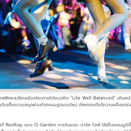
อฟฟิศและรีเทลอัจฉริยะภายใต้แนวคิด “Life Well Balanced” เดินหน้
เติมเต็มความสนุกผ่านกิจกรรมรูปแบบใหม่ อัพเกรดดีกรีความแข็งแกร่ง
่ Rooftop ของ Q Garden ภายในเดอะ ปาร์ค ไลฟ์ ให้เป็นคอมมูนิตี้ของ