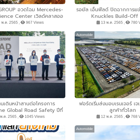
GROUP อวดโฉม Mercedes-
รอยัล เอ็นฟีลด์ ปิดฉากการแ
ience Center เวิลด์คลาสออ
Knuckles Build-Off ซี
ิเนชั่น ยิ่งใหญ่ที่สุดในเอเชีย
 พ.ค. 2565 ,
967 Views
13 พ.ค. 2565 ,
780 
เชื่อมโยงโลกแห่งยานยนต์และ
รณ์ไลฟ์สไตล์เหนือระดับ
Automobile
ตนเดินหน้าสานต่อโครงการ
ฟอร์ดเริ่มส่งมอบเรนเจอร์ เจเ
e Global Road Safety ปีที่
ลูกค้าทั่วโลก
นต่อเนื่อง ส่งมอบพื้นที่ความ
พ.ค. 2565 ,
1045 Views
12 พ.ค. 2565 ,
768 
องถนนแก่โรงเรียนกะทู้วิทยา
จังหวัดภูเก็ต
Automobile