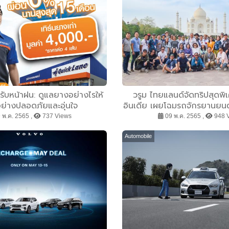
งรับหน้าฝน: ดูแลยางอย่างไรให้
วรูม ไทยแลนด์จัดทริปสุดพิเ
้อย่างปลอดภัยและอุ่นใจ
อินเดีย เผยโฉมรถจักรยานยนต์ร
แบรนด์ BAJAJ
 พ.ค. 2565 ,
737 Views
09 พ.ค. 2565 ,
948 
Automobile