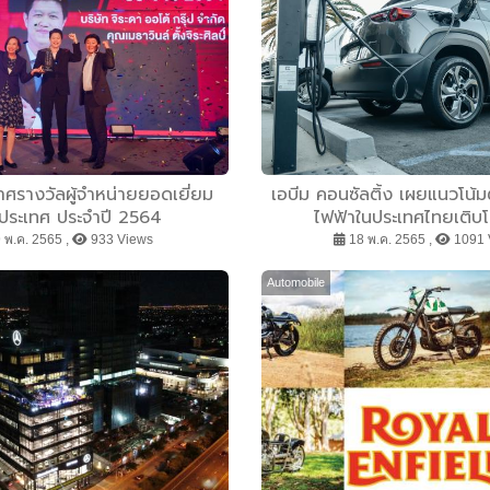
าศรางวัลผู้จำหน่ายยอดเยี่ยม
เอบีม คอนซัลติ้ง เผยแนวโน
บประเทศ ประจำปี 2564
ไฟฟ้าในประเทศไทยเติบโต
 พ.ค. 2565 ,
933 Views
18 พ.ค. 2565 ,
1091 
Automobile