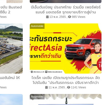
ข่งขัน Busted
บีเอ็มดับเบิลยู ประเทศไทย ร่วมมือ เพอร์ฟอร์
ซั่น 2
แมนซ์ มอเตอร์ส รุกขยายบริการสู่ย่าน
ราชพฤกษ์ เตรียมมอบประสบการณ์ยนตรกร
Views
13 พ.ค. 2565 ,
985 Views
รมเต็มรูปแบบ พร้อม M Showroom
Automobile
นอชันใหม่ ให้
ไดเร็ค เอเชีย เปิดเกมรุกประกันรถกระบะ จัด
โปรโมชัน “ประกันรถกระบะ ปรับราคาดีกว่า
เดิม” พร้อมท้าเช็กเบี้ย รองรับยอดขายรถ
Views
11 พ.ค. 2565 ,
1141 Views
กระบะเติบโต
Automobile