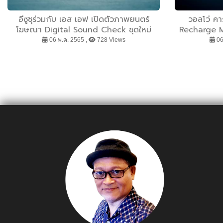
อีซูซุร่วมกับ เอส เอฟ เปิดตัวภาพยนตร์
วอลโว่ คา
โฆษณา Digital Sound Check ชุดใหม่
Recharge Ma
ล่าสุด THE SOUND OF
ยนต์วอลโว่รับ
06 พ.ค. 2565 ,
728 Views
06