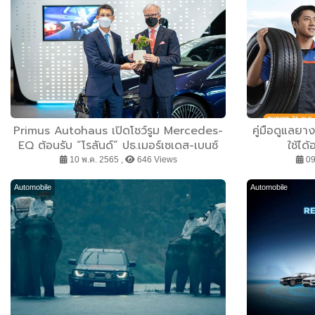
Primus Autohaus เปิดโชว์รูม Mercedes-
คู่มือดูแลยา
EQ ต้อนรับ “โรลันด์” ปธ.เมอร์เซเดส-เบนซ์
ใช้ได
10 พ.ค. 2565 ,
646 Views
09
Automobile
Automobile