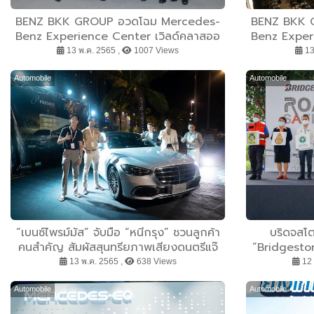
BENZ BKK GROUP อวดโฉม Mercedes-
BENZ BKK 
Benz Experience Center เวิลด์คลาสออ
Benz Exper
โต้โมทีฟเดสติเนชั่น ยิ่งใหญ่ที่สุดในเอเชีย
โต้โมทีฟเดสต
13 พ.ค. 2565 ,
1007 Views
13
แลนด์มาร์คเชื่อมโยงโลกแห่งยานยนต์และ
แลนด์มาร์ค
ประสบการณ์ไลฟ์สไตล์เหนือระดับ
ประสบกา
Automobile
Automobile
“เบนซ์ไพรม์มัส” จับมือ “หนีกรุง” ชวนลูกค้า
บริดจสโ
คนสำคัญ สัมผัสสุนทรียภาพเสียงดนตรีแจ๊
“Bridgeston
สระดับโลก “Kenny G”
1” สู่เยาวช
13 พ.ค. 2565 ,
638 Views
12 
ปลอดภัยบนท้
Automobile
Automobile