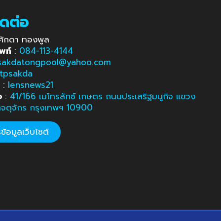
ิดต่อ
ศักดา ทองพูล
พท์
:
084-113-4144
sakdatongpool@yahoo.com
tpsakda
e
:
lensnews21
อ
:
41/166 เมโทรลักซ์ เกษตร ถนนประเสริฐมนูกิจ แขวง
ตจตุจักร กรุงเทพฯ 10900
้อมูลเว็บไซต์