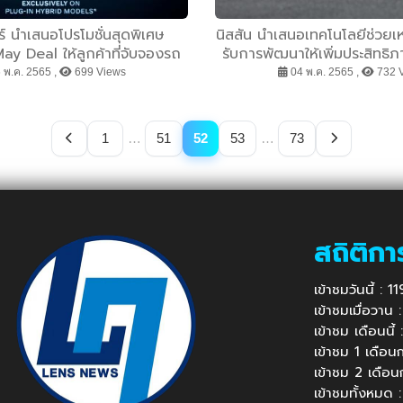
ร์ นำเสนอโปรโมชั่นสุดพิเศษ
นิสสัน นำเสนอเทคโนโลยีช่วยเหลือผ
y Deal ให้ลูกค้าที่จับจองรถ
รับการพัฒนาให้เพิ่มประสิทธิ
สิทธิพิเศษเพิ่มเติมเพียง 3 วัน
เลี่ยงการชนได้อย่างมีปร
 พ.ค. 2565 ,
699 Views
04 พ.ค. 2565 ,
732 
เท่านั้น!
1
…
51
52
53
…
73
สถิติกา
เข้าชมวันนี้ : 
เข้าชมเมื่อวาน
เข้าชม เดือนนี
เข้าชม 1 เดือ
เข้าชม 2 เดือ
เข้าชมทั้งหมด 