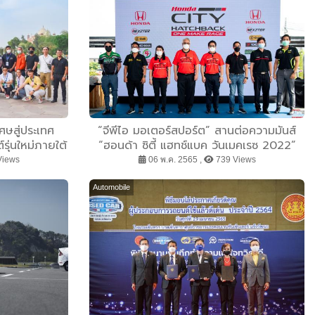
ศษสู่ประเทศ
“จีพีไอ มอเตอร์สปอร์ต” สานต่อความมันส์
ุ่นใหม่ภายใต้
“ฮอนด้า ซิตี้ แฮทช์แบค วันเมคเรซ 2022”
ดวล 4 สนามตลอดทั้งปี ออกสตาร์ท พ.ค.นี้
Views
06 พ.ค. 2565 ,
739 Views
Automobile