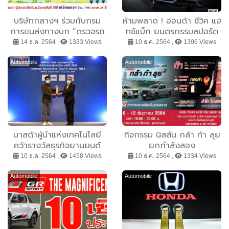
บริษัทกลางฯ ร่วมกับกรม
ห้ามพลาด ! ฮอนด้า ซีวิค แฮ
การขนส่งทางบก “ตรวจรถ
ทช์แบ็ก ยนตรกรรมสปอร์ต
ฟรี ขับขี่ปลอดภัย” รถพร้อม
พรีเมียม 5 ประตู จัดเต็มข้อ
14 ธ.ค. 2564 ,
1333 Views
10 ธ.ค. 2564 ,
1306 Views
คนพร้อม ช่วงเทศกาลปีใหม่
เสนอพิเศษ แรง เร้าใจ
2565
ดอกเบี้ย 0% ฟรีประกันภัย 1
Automobile
Automobile
ปี หรือดาวน์ 0 บาท
มาสด้าผู้นำแห่งเทคโนโลยี
กิจกรรม นิสสัน กล้า ท้า ลุย
คว้ารางวัลธุรกิจยานยนต์
ยกกำลังสอง
ยอดนิยม ด้านนวัตกรรมดี
10 ธ.ค. 2564 ,
1458 Views
10 ธ.ค. 2564 ,
1334 Views
เด่น
Automobile
Automobile