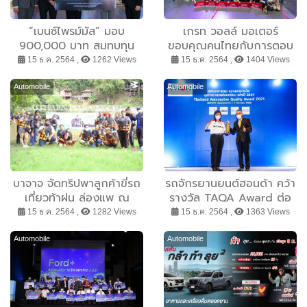
“เบนซ์ไพรม์มัส” มอบ
เกรท วอลล์ มอเตอร์
900,000 บาท สมทบทุน
ขอบคุณคนไทยกับการตอบ
คณะแพทยศาสตร์ศิริราช
รับอย่างท่วมท้น ในการจัด
15 ธ.ค. 2564 ,
1262 Views
15 ธ.ค. 2564 ,
1404 Views
พยาบาล ในการจัดงาน
แสดงทัพรถยนต์ xEV ใน
“Primus Pro-Am Charity
งานมหกรรมยานยนต์ ครั้งที่
Automobile
Automobile
Invitation”
38 พร้อมเดินหน้าสู่การเป็น
ผู้นำด้านยานยนต์ไฟฟ้าของ
ไทยอย่างเต็มที่
บาจาจ จัดทริปพาลูกค้าขี่รถ
รถจักรยานยนต์ฮอนด้า คว้า
เที่ยวท้าฝน ล่องแพ ณ
รางวัล TAQA Award ต่อ
จังหวัดกาญจนบุรี Bajaj
เนื่อง 11 ปีซ้อน
15 ธ.ค. 2564 ,
1282 Views
15 ธ.ค. 2564 ,
1363 Views
Dominar Rides #10-11
Automobile
Automobile