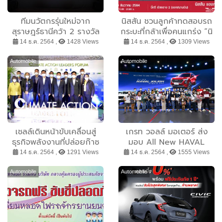
ทีมนวัตกรรุ่นใหม่จาก
นิสสัน ชวนลูกค้าทดสอบรถ
สุราษฎร์ธานีคว้า 2 รางวัล
กระบะที่กล้าเพื่อคนแกร่ง “นิ
ชนะเลิศ ระดับอาชีวศึกษาและ
สสัน กล้า ท้า ลุย ยกกำลัง
14 ธ.ค. 2564 ,
1428 Views
14 ธ.ค. 2564 ,
1309 Views
อุดมศึกษาในโครงการ
สอง” ที่บิ๊กซี เชียงราย 2
Ford+ Innovator
(แยกสนามบิน) จังหวัด
Automobile
Automobile
Scholarship 2021
เชียงราย
เชลล์เดินหน้าขับเคลื่อนสู่
เกรท วอลล์ มอเตอร์ ส่ง
ธุรกิจพลังงานที่ปล่อยก๊าซ
มอบ All New HAVAL
เรือนกระจกสุทธิเป็นศูนย์
JOLION Hybrid SUV 21
14 ธ.ค. 2564 ,
1291 Views
14 ธ.ค. 2564 ,
1555 Views
ขานรับผลประชุม COP26
คัน ในวันที่ 12 เดือน 12 เดิน
และสนับสนุนนโยบายรัฐบาล
หน้าสร้างประสบการณ์ขับขี่
Automobile
Automobile
ไทย
อย่างสนุกสนาน และอัดแน่น
ด้วยเทคโนโลยีอันล้ำสมัย
เพื่อผู้บริโภคชาวไทย