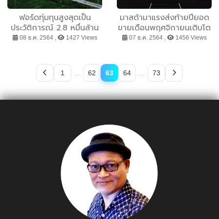
ฟอร์ดทุ่มทุนสูงสุดเป็น
มาสด้ามาแรงส่งท้ายปียอด
ประวัติการณ์ 2.8 หมื่นล้าน
ขายเดือนพฤศจิกายนเติบโต
บาท อัพเกรดโรงงานไทย เต
37%
08 ธ.ค. 2564 ,
1427 Views
07 ธ.ค. 2564 ,
1456 Views
รียมผลิตฟอร์ด เรนเจอร์ และ
ฟอร์ด เอเวอเรสต์ เจเนอเร
ชันใหม่ ปีหน้า สร้างงานอีก
1
…
62
63
64
…
73
กว่า 1,250 ตำแหน่ง