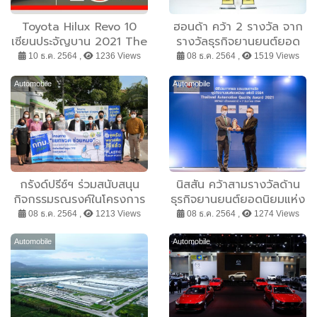
Toyota Hilux Revo 10
ฮอนด้า คว้า 2 รางวัล จาก
เซียนประจัญบาน 2021 The
รางวัลธุรกิจยานยนต์ยอด
Magnificent:Ten 2021
นิยมแห่งปี 2564 ตอกย้ำ
10 ธ.ค. 2564 ,
1236 Views
08 ธ.ค. 2564 ,
1519 Views
ศึกแห่งศักดิ์ศรี หนึ่งปีมีเพียง
ความเชื่อมั่นในแบรนด์
ครั้งเดียว
รถยนต์ยอดนิยมของลูกค้า
Automobile
Automobile
ชาวไทย
กรังด์ปรีซ์ฯ ร่วมสนับสนุน
นิสสัน คว้าสามรางวัลด้าน
กิจกรรมรณรงค์ในโครงการ
ธุรกิจยานยนต์ยอดนิยมแห่ง
ปี 2564
08 ธ.ค. 2564 ,
1213 Views
08 ธ.ค. 2564 ,
1274 Views
Automobile
Automobile