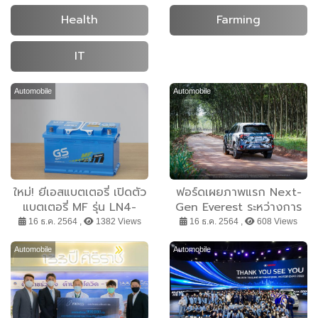
Health
Farming
IT
Automobile
Automobile
ใหม่! ยีเอสแบตเตอรี่ เปิดตัว
ฟอร์ดเผยภาพแรก Next-
แบตเตอรี่ MF รุ่น LN4-
Gen Everest ระหว่างการ
DIN90 EFB นวัตกรรมใหม่
ทดสอบขั้นสุดท้าย
16 ธ.ค. 2564 ,
1382 Views
16 ธ.ค. 2564 ,
608 Views
จากญี่ปุ่น สำหรับรถยนต์ที่มี
ระบบ ISS โดยเฉพาะ
Automobile
Automobile