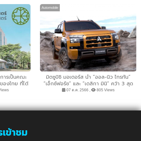
Automobile
่การเป็นคณะ
มิตซูบิชิ มอเตอร์ส นำ “ออล-นิว ไทรทัน”
องไทย ที่ได้
“เอ็กซ์ฟอร์ซ” และ “เดลิกา มินิ” คว้า 3 สุด
นสูงสุด Green
ยอดรางวัลออกแบบยอดเยี่ยมแห่งญี่ปุ่น
Views
07 ต.ค. 2566 ,
805 Views
m
Good Design Award 2023 การันตีความ
เท่ ที่สุดแห่งดีไซน์ด้วยเครื่องหมาย G Mark
มาตรฐานระดับโลก
รเข้าชม