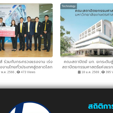
Technology
กส์ ร่วมกับกระทรวงแรงงาน เร่ง
คณะสถาปัตย์ มก. ยกระดับสู
งงานไทยทั่วประเทศสู่ตลาดโลก
สถาปัตยกรรมศาสตร์แห่งแรกข
รับรางวัลสำนักงานสีเขียวขั้
 พ.ค. 2566 ,
473 Views
18 ม.ค. 2569 ,
395 
Office Platinu
สถิติกา