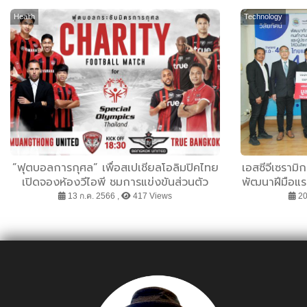
Health
Technology
”ฟุตบอลการกุศล” เพื่อสเปเชียลโอลิมปิคไทย
เอสซีจีเซรามิ
เปิดจองห้องวีไอพี ชมการแข่งขันส่วนตัว
พัฒนาฝีมือแร
13 ก.ค. 2566 ,
417 Views
20