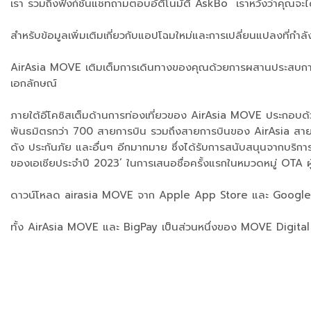
เรา รวมถึงฟังก์ชั่นแชทถามตอบอัติโนมัติ AskBo เราหวังว่าคุณจะได้
สำหรับข้อมูลเพิ่มเติมเกี่ยวกับแอปโฉมใหม่และการเปลี่ยนแปลงที่กำลังจ
AirAsia MOVE เติมเต็มการเดินทางของคุณด้วยการผสานประสบกาณณ์ผ
เอกลักษณ์
ภายใต้อีโคซิสเต็มด้านการท่องเที่ยวของ AirAsia MOVE ประกอบด้ว
พันธมิตรกว่า 700 สายการบิน รวมถึงสายการบินของ AirAsia สายกา
ดัง ประกันภัย และอื่นๆ อีกมากมาย ซึ่งได้รับการสนับสนุนจากบริ
ของเอเชียประจำปี 2023’ ในการเสนอชื่อครั้งแรกในหมวดหมู่ OTA ผู้
ดาวน์โหลด airasia MOVE จาก Apple App Store และ Google
ทั้ง AirAsia MOVE และ BigPay เป็นส่วนหนึ่งของ MOVE Digital ซ