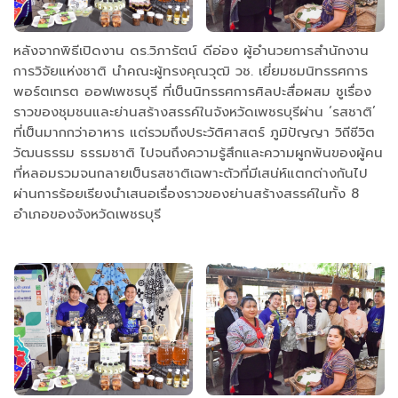
หลังจากพิธีเปิดงาน ดร.วิภารัตน์ ดีอ่อง ผู้อำนวยการสำนักงาน
การวิจัยแห่งชาติ นำคณะผู้ทรงคุณวุฒิ วช. เยี่ยมชมนิทรรศการ
พอร์ตเทรต ออฟเพชรบุรี ที่เป็นนิทรรศการศิลปะสื่อผสม ชูเรื่อง
ราวของชุมชนและย่านสร้างสรรค์ในจังหวัดเพชรบุรีผ่าน ‘รสชาติ’
ที่เป็นมากกว่าอาหาร แต่รวมถึงประวัติศาสตร์ ภูมิปัญญา วิถีชีวิต
วัฒนธรรม ธรรมชาติ ไปจนถึงความรู้สึกและความผูกพันของผู้คน
ที่หลอมรวมจนกลายเป็นรสชาติเฉพาะตัวที่มีเสน่ห์แตกต่างกันไป
ผ่านการร้อยเรียงนำเสนอเรื่องราวของย่านสร้างสรรค์ในทั้ง 8
อำเภอของจังหวัดเพชรบุรี