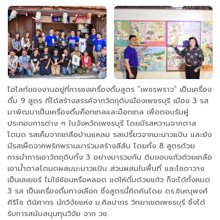
ไฮไลท์ของงานอยู่ที่การชงเครื่องดื่มสูตร “เพชรพราว” เป็นเครื่อง
ดื่ม 9 สูตร ที่ได้สร้างสรรค์จากวัตถุดิบเมืองเพชรบุรี เมือง 3 รส
มาพัฒนาเป็นเครื่องดื่มค็อกเทลและม็อกเทล เพื่อตอบรับผู้
ประกอบการต่าง ๆ ในจังหวัดเพชรบุรี โดยมีรสหวานจากตาล
โตนด รสเค็มจากเกลือบ้านแหลม รสเปรี้ยวจากมะนาวแป้น และยัง
มีรสเผ็ดจากพริกพรานมาร่วมสร้างสีสัน โดยทั้ง 8 สูตรด้วย
การนำการเอาวัตถุดิบทั้ง 3 อย่างมารวมกัน ดิมขอบแก้วด้วยเกลือ
เอาน้ำตาลโตนดผสมมะนาวแป้น ส่วนผสมในพื้นที่ และโซดาวาง
เป็นเลเยอร์ ไม่ใช้ช้อนหรือหลอด แต่ให้ดื่มด้วยแก้ว ก็จะได้ทั้งหมด
3 รส เป็นเครื่องดื่มทางเลือก ซึ่งสูตรนี้คิดค้นโดย ดร.ชิษณุพงศ์
ศิริโช ตินิศากร นักวิจัยแห่ง ม.ศิลปากร วิทยาเขตเพชรบุรี ซึ่งได้
รับการสนับสนุนทุนวิจัย จาก วช.