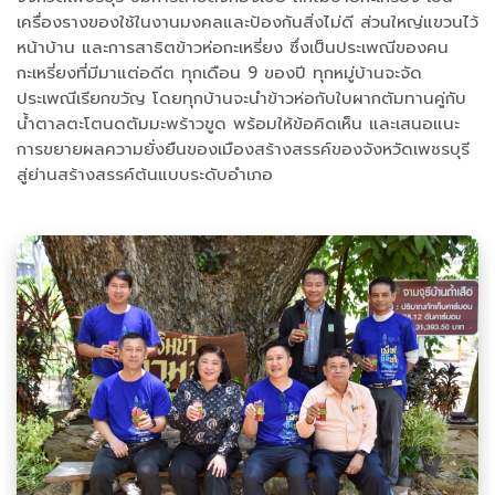
เครื่องรางของใช้ในงานมงคลและป้องกันสิ่งไม่ดี ส่วนใหญ่แขวนไว้
หน้าบ้าน และการสาธิตข้าวห่อกะเหรี่ยง ซึ่งเป็นประเพณีของคน
กะเหรี่ยงที่มีมาแต่อดีต ทุกเดือน 9 ของปี ทุกหมู่บ้านจะจัด
ประเพณีเรียกขวัญ โดยทุกบ้านจะนำข้าวห่อกับใบผากตัมทานคู่กับ
น้ำตาลตะโตนดตัมมะพร้าวขูด พร้อมให้ข้อคิดเห็น และเสนอแนะ
การขยายผลความยั่งยืนของเมืองสร้างสรรค์ของจังหวัดเพชรบุรี
สู่ย่านสร้างสรรค์ต้นแบบระดับอำเภอ