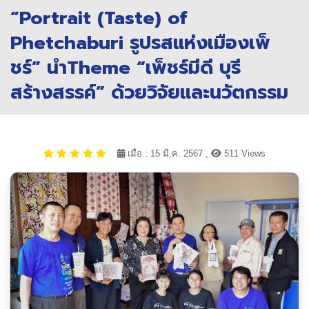
”Portrait (Taste) of
Phetchaburi รูปรสแห่งเมืองเพ็
ชร์” นำTheme “เพ็ชร์มีดี บุรี
สร้างสรรค์” ด้วยวิจัยและนวัตกรรม
เมื่อ : 15 มี.ค. 2567 ,
511 Views