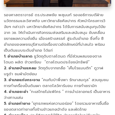
รองศาสตราจารย์ ดร.ประสพชัย พสุนนท์ รองอธิการบดีฝ่าย
นวัตกรรมและวิสาหกิจ มหาวิทยาลัยศิลปากร หัวหน้าโครงการวิ
จัยฯ กล่าวว่า มหาวิทยาลัยศิลปากร ได้รับการสนับสนุนทุนวิจัย
จาก วช. ให้ดำเนินการกิจกรรมส่งเสริมและสนับสนุน ขับเคลื่อน
ขยายผลความยั่งยืน เมืองสร้างสรรค์ สู่ระดับอำเภอ ซึ่งทั้ง 8
อำเภอของเพชรบุรีสานต่อเรื่องราวอัตลักษณ์ที่น่าสนใจ พร้อม
เป็นต้นแบบระดับอำเภอ ได้แก่
1. อำเภอบ้านลาด
ชูวัตถุดิบตาลโตนด ที่มีส่วนผสมของตาล
โตนด ผลิต ข้าวเกรียบ “ตาลโตนดประโยชน์ทรัพย์”
2. อำเภอบ้านแหลม
วัตถุดิบจากเกลือ ”เค็มโรแมนติก” ดูวาฬ
บรูด้า ชมผ้ามัดย้อม
3. อำเภอแก่งกระจาน
“คนกับป่าพึ่งพา รักษาสมดุล” สวนชุมชน
การทำเครื่องปั้นดินเผา ตลาดโลว์คาร์บอน การทำเซรามิก
4. อำเภอชะอำ
“ทะเลไทยไม่แพ้ใคร “ การนำปลาอกแร้ เป็นอาหาร
ว่างทานเล่น
5. อำเภอท่ายาง
“ยุทธภพแห่งความอร่อย” โดยรวมอาหารขึ้นชื่อ
ของตลาดท่ายางทั้งร้านข้าวแกงเจ้าดัง และผัดไทย