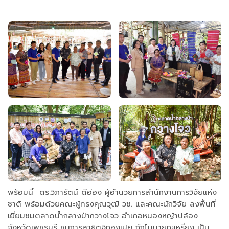
พร้อมนี้ ดร.วิภารัตน์ ดีอ่อง ผู้อำนวยการสำนักงานการวิจัยแห่ง
ชาติ พร้อมด้วยคณะผู้ทรงคุณวุฒิ วช. และคณะนักวิจัย ลงพื้นที่
เยี่ยมชมตลาดน้ำกลางป่ากวางโจว อำเภอหนองหญ้าปล้อง
จังหวัดเพชรบุรี ชมการสาธิตจิกองเปย ถักโมบายกะเหรี่ยง เป็น