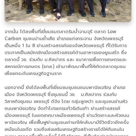
จากนั้น ได้ลงพื้นที่เยี่ยมชมตลาดริมน้ำจามจุรี ตลาด Low
Carbon ชุมชนบ้านถ้ำเสือ อำเภอแก่งกระจาน จังหวัดเพชรบุรี
เป็นหนึ่ง 1 ใน 8 ย่านสร้างสรรค์ของจังหวัดเพชรบุรี ที่ได้รับการ
ประกาศเป็นสมัครชิกเมืองสร้างสรรค์ด้านอาหารของยูเนสโก ซึ่ง
ตลาดนี้ วช. ร่วมกับ ม.ศิลปากร และ ธนาคารเพื่อการเกษตรและ
สหกรณ์การเกษตร (ธกส.) เข้ามาพัฒนาพื้นที่ให้เกิดตลาดชุมชน
เพื่อยกระดับเศรษฐกิจฐานราก
นอกจากนี้ ยังได้ลงพื้นที่เยี่ยมชมชุมชนถนนพานิชเจริญ อำเภอ
เมือง จังหวัดเพชรบุรี ชึ่งชุมชนนี้ วช. ม.ศิลปากร ร่วมกับ
วิสาหกิจชุมชน เพชรบุรี ดีจัง โดย กลุ่มลูกหว้า และชุมชนย่านหัว
ถนนพานิชเจริญ จัดทำโปรแกรมทัวร์เดินเท้า ย่านสร้างสรรค์
เมืองเพชรบุรี ในเขตเทศบาลเมืองเพชรบุรี ย่านวัดเกาะและหัวถนน
พานิชเจริญ เพื่อฟื้นฟูย่านชุมชนเก่าแก่ให้กลับมามีชีวิตชีวาอีกครั้ง
เหมือนในอดีต รวมถึงส่งเสริมเศรษฐกิจสร้างรายได้ให้กับคนใน