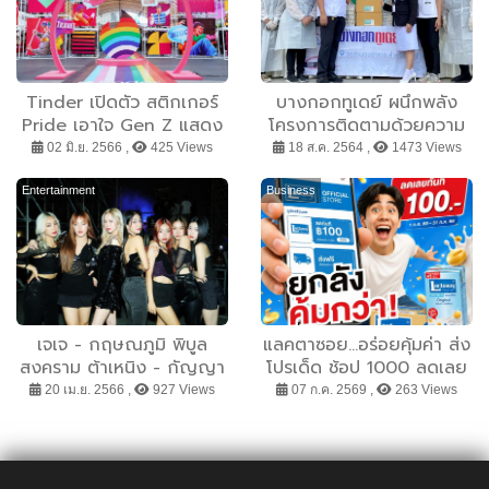
Tinder เปิดตัว สติกเกอร์
บางกอกทูเดย์ ผนึกพลัง
Pride เอาใจ Gen Z แสดง
โครงการติดตามด้วยความ
อัตลักษณ์ พร้อมร่วมฉลอง
ห่วงใย ศย.กลาง ร่วมพันธ
02 มิ.ย. 2566 ,
425 Views
18 ส.ค. 2564 ,
1473 Views
เทศกาลไพรด์ กับงาน
กิจ โลตัสแจกข้าว 2 ล้าน
“ตลาดโสด Made with
กล่องให้เข้าถึงชุมชน
Entertainment
Business
Pride”
เจเจ - กฤษณภูมิ พิบูล
แลคตาซอย...อร่อยคุ้มค่า ส่ง
สงคราม ต้าเหนิง - กัญญา
โปรเด็ด ช้อป 1000 ลดเลย
วีร์ สองเมือง เจฟ - วรกมล
100 ตลอดเดือน ก.ค.69
20 เม.ย. 2566 ,
927 Views
07 ก.ค. 2569 ,
263 Views
ซาเตอร์ และ 7 สาวแห่งวง
4EVE เตรียมขึ้นโชว์
เซอร์ไพรส์ในงานคิง เพาเวอร์
THE POWER OF