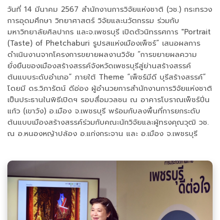
วันที่ 14 มีนาคม 2567 สำนักงานการวิจัยแห่งชาติ (วช.) กระทรวง
การอุดมศึกษา วิทยาศาสตร์ วิจัยและนวัตกรรม ร่วมกับ
มหาวิทยาลัยศิลปากร และจ.เพชรบุรี เปิดตัวนิทรรศการ "Portrait
(Taste) of Phetchaburi รูปรสแห่งเมืองเพ็ชร์” เสนอผลการ
ดำเนินงานจากโครงการขยายผลงานวิจัย “การขยายผลความ
ยั่งยืนของเมืองสร้างสรรค์จังหวัดเพชรบุรีสู่ย่านสร้างสรรค์
ต้นแบบระดับอำเภอ” ภายใต้ Theme “เพ็ชร์มีดี บุรีสร้างสรรค์”
โดยมี ดร.วิภารัตน์ ดีอ่อง ผู้อำนวยการสำนักงานการวิจัยแห่งชาติ
เป็นประธานในพิธีเปิดฯ รอบสื่อมวลชน ณ อาคารโบราณเพ็ชร์ปิ่น
แก้ว (เขาวัง) อ.เมือง จ.เพชรบุรี พร้อมกับลงพื้นที่การยกระดับ
ต้นแบบเมืองสร้างสรรค์ร่วมกับคณะนักวิจัยและผู้ทรงคุณวุฒิ วช.
ณ อ.หนองหญ้าปล้อง อ.แก่งกระจาน และ อ.เมือง จ.เพชรบุรี