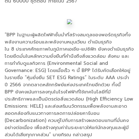
ต้น 60000 ชุดต่อปี ภายในปี 2567
“BPP ในฐานะผู้ผลิตไฟฟ้าชั้นนำที่สร้างสมดุลของพอร์ตธุรกิจทั้ง
พลังงานความร้อนและพลังงานหมุนเวียน ดำเนินธุรกิจ
ใน 8 ประเทศศักยภาพในภูมิภาคเอเชีย-แปซิฟิก ยังคงดำเนินธุรกิจ
โดยยึดมั่นในหลักความยั่งยืนที่คำนึงถึงสิ่งแวดล้อม สังคม และ
การกำกับดูแลกิจการ (Environmental Social and
Governance: ESG) โดยเมื่อเร็ว ๆ นี้ BPP ได้รับคัดเลือกให้อยู่
ในรายชื่อ “หุ้นยั่งยืน SET ESG Ratings” ในระดับ AAA ประจำ
ปี 2566 จากตลาดหลักทรัพย์แห่งประเทศไทยอีกด้วย ทั้งนี้
BPP ยังคงเน้นการลงทุนในโรงไฟฟ้าที่ใช้เทคโนโลยีที่มี
ประสิทธิภาพและเป็นมิตรต่อสิ่งแวดล้อม (High Efficiency Low
Emissions: HELE) และส่งเสริมนวัตกรรมเพื่อพลังงานสะอาด
สอดคล้องกับแนวทางการลดการปล่อยคาร์บอน
(Decarbonization) ควบคู่ไปกับการสร้างผลตอบแทนที่มั่นคง
อย่างต่อเนื่อง เพื่อสร้างคุณค่าในระยะยาวให้แก่นักลงทุนและผู้มี
ส่วนได้เสียทุกภาคส่วน” นายกิรณ กล่าวสรุป