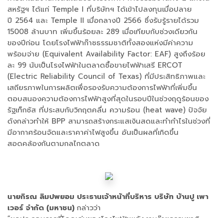
สหรัฐฯ ได้แก่ Temple I ที่บริษัทฯ ได้เข้าไปลงทุนเมื่อปลาย
ปี 2564 และ Temple II เมื่อกลางปี 2566 ซึ่งรับรู้รายได้รวม
15008 ล้านบาท เพิ่มขึ้นร้อยละ 289 เมื่อเทียบกับช่วงเดียวกัน
ของปีก่อน โดยโรงไฟฟ้าก๊าซธรรมชาติทั้งสองแห่งมีค่าความ
พร้อมจ่าย (Equivalent Availability Factor: EAF) สูงถึงร้อย
ละ 99 นับเป็นโรงไฟฟ้าในตลาดซื้อขายไฟฟ้าเสรี ERCOT
(Electric Reliability Council of Texas) ที่มีประสิทธิภาพและ
เสถียรภาพในการผลิตเพื่อรองรับความต้องการไฟฟ้าที่เพิ่มขึ้น
ตอบสนองความต้องการไฟฟ้าสูงที่สุดในรอบปีในช่วงฤดูร้อนของ
รัฐเท็กซัส ที่ประสบกับวิกฤตคลื่น ความร้อน (heat wave) ปัจจัย
ดังกล่าวทำให้ BPP สามารถสร้างกระแสเงินสดและทำกำไรในช่วงที่
มีอากาศร้อนจัดและราคาค่าไฟสูงขึ้น อันเป็นผลที่เกิดขึ้น
สอดคล้องกันตามกลไกตลาด
นายกิรณ ลิมปพยอม ประธานเจ้าหน้าที่บริหาร บริษัท บ้านปู เพา
เวอร์ จำกัด (มหาชน)
กล่าวว่า