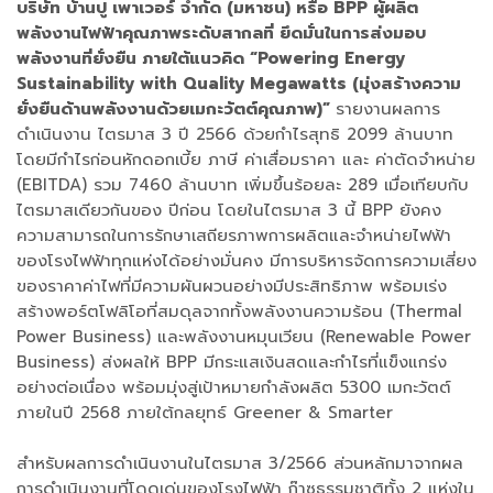
บริษัท บ้านปู เพาเวอร์ จำกัด (มหาชน) หรือ BPP ผู้ผลิต
พลังงานไฟฟ้าคุณภาพระดับสากลที่ ยึดมั่นในการส่งมอบ
พลังงานที่ยั่งยืน ภายใต้แนวคิด “Powering Energy
Sustainability with Quality Megawatts (มุ่งสร้างความ
ยั่งยืนด้านพลังงานด้วยเมกะวัตต์คุณภาพ)”
รายงานผลการ
ดำเนินงาน ไตรมาส 3 ปี 2566 ด้วยกำไรสุทธิ 2099 ล้านบาท
โดยมีกำไรก่อนหักดอกเบี้ย ภาษี ค่าเสื่อมราคา และ ค่าตัดจำหน่าย
(EBITDA) รวม 7460 ล้านบาท เพิ่มขึ้นร้อยละ 289 เมื่อเทียบกับ
ไตรมาสเดียวกันของ ปีก่อน โดยในไตรมาส 3 นี้ BPP ยังคง
ความสามารถในการรักษาเสถียรภาพการผลิตและจำหน่ายไฟฟ้า
ของโรงไฟฟ้าทุกแห่งได้อย่างมั่นคง มีการบริหารจัดการความเสี่ยง
ของราคาค่าไฟที่มีความผันผวนอย่างมีประสิทธิภาพ พร้อมเร่ง
สร้างพอร์ตโฟลิโอที่สมดุลจากทั้งพลังงานความร้อน (Thermal
Power Business) และพลังงานหมุนเวียน (Renewable Power
Business) ส่งผลให้ BPP มีกระแสเงินสดและกำไรที่แข็งแกร่ง
อย่างต่อเนื่อง พร้อมมุ่งสู่เป้าหมายกำลังผลิต 5300 เมกะวัตต์
ภายในปี 2568 ภายใต้กลยุทธ์ Greener & Smarter
สำหรับผลการดำเนินงานในไตรมาส 3/2566 ส่วนหลักมาจากผล
การดำเนินงานที่โดดเด่นของโรงไฟฟ้า ก๊าซธรรมชาติทั้ง 2 แห่งใน