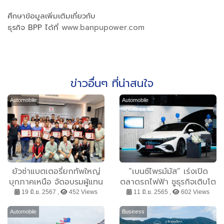
ศึกษาข้อมูลเพิ่มเติมเกี่ยวกับ
ธุรกิจ BPP ได้ที่
www.banpupower.com
ข่าวอื่นๆ ที่น่าสนใจ
Automobile
Automobile
ยัวซ่าแบตเตอรี่ยกทัพใหญ่
“เบนซ์ไพรม์มัส” เร่งเปิด
บุกภาคเหนือ จัดอบรมผู้แทน
ตลาดรถไฟฟ้า ชูธุรกิจเติบโต
จำหน่าย ครั้งที่ 1 ประจำปี
ควบคู่รักษาสิ่งแวดล้อม
19 มิ.ย. 2567 ,
452 Views
11 มิ.ย. 2565 ,
602 Views
2024
ประเดิมมอบ The new EQS
รายแรก แก่ผู้บริหาร ธนบุรี
Automobile
Business