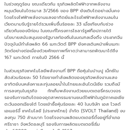
ในช่วงฤดูร้อน ขณะเดียวกัน ธุรกิจผลิตไฟฟ้าจากพลังงาน
หมุนเวียนในไตรมาส 3/2566 ของ BPP ยังเติบโตอย่างมั่นคง
โดยโรงไฟฟ้าพลังงานแสงอาทิตย์และโรงไฟฟ้าพลังงานลมใน
เวียดนามรับรู้รายได้รวมเพิ่มขึ้นร้อยละ 33 เมื่อเทียบกับช่วง
เดียวกันของปีก่อน ในขณะที่โครงการโซลาร์รูฟท็อปภายใต้
นโยบายสนับสนุนของรัฐบาลท้องถิ่นในมณฑลเจิ้งติ้ง ประเทศจีน
ปัจจุบันมีกำลังผลิต 66 เมกะวัตต์
BPP ยังคงเดินหน้าเพิ่มเมกะ
วัตต์อย่างต่อเนื่องด้วยศักยภาพที่คาดว่าสามารถพัฒนาได้ถึง
167 เมกะวัตต์ ภายในปี 2566 นี้
ในส่วนธุรกิจเทคโนโลยีพลังงานที่ BPP ถือหุ้นในบ้านปู เน็กซ์ใน
สัดส่วนร้อยละ 50 ได้ขยายกำลังผลิตของธุรกิจพลังงานแสง
อาทิตย์บนหลังคาและทุ่นลอยน้ำในไทยและอินโดนีเซีย รวมถึงมี
การลงทุนในธุรกิจ กักเก็บพลังงานด้วยแบตเตอรี่ครบวงจร
รองรับการเติบโตของอุตสาหกรรมยานยนต์ไฟฟ้าในภูมิภาคเอเชีย
ตะวันออกเฉียงใต้ โดยเข้าซื้อหุ้นร้อยละ 40 ในบริษัท เอส โวลต์
เอเนอร์จี้ เทคโนโลยี (ประเทศไทย) จำกัด (SVOLT Thailand) งบ
ลงทุน 750 ล้านบาท โดยโรงงานผลิตแบตเตอรี่ตั้งอยู่ที่อำเภอ
ศรีราชา จังหวัดชลบุรี รองรับการผลิตแบตเตอรี่เริ่ม