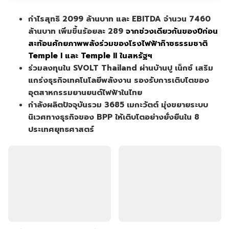
กำไรสุทธิ 2099 ล้านบาท และ EBITDA จำนวน 7460
ล้านบาท เพิ่มขึ้นร้อยละ 289
จากช่วงเดียวกันของปีก่อน
สะท้อนศักยภาพพลังร่วมของโรงไฟฟ้าก๊าซธรรมชาติ
Temple I และ Temple II ในสหรัฐฯ
ร่วมลงทุนใน SVOLT Thailand ผ่านบ้านปู เน็กซ์ เสริม
แกร่งธุรกิจเทคโนโลยีพลังงาน รองรับการเติบโตของ
อุตสาหกรรมยานยนต์ไฟฟ้าในไทย
กำลังผลิตปัจจุบันรวม 3685 เมกะวัตต์ มุ่งขยายระบบ
นิเวศทางธุรกิจของ BPP ให้เติบโตอย่างยั่งยืนใน 8
ประเทศยุทธศาสตร์