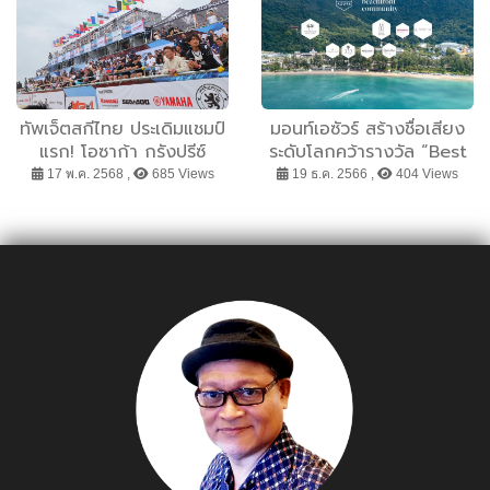
เฮลท์แคร์ กรุ๊ป
ทัพเจ็ตสกีไทย ประเดิมแชมป์
มอนท์เอซัวร์ สร้างชื่อเสียง
แรก! โอซาก้า กรังปรีซ์
ระดับโลกคว้ารางวัล “Best
2025!
Mix Used Developer”
17 พ.ค. 2568 ,
685 Views
19 ธ.ค. 2566 ,
404 Views
จากเวที PropertyGuru
Asia Property Awards
2023 ตอกย้ำการเป็น “The
Ultimate Beachfront
Community in Thailand
and Asia”