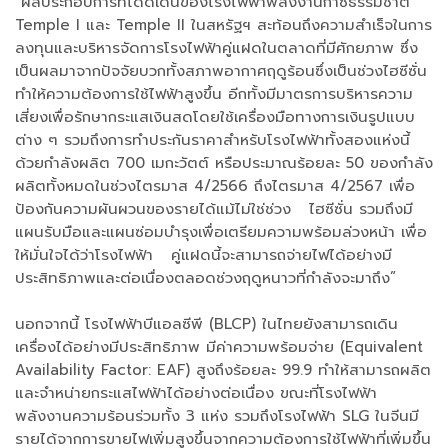
“ผลประกอบการที่โดดเด่นของโรงไฟฟ้าพลังงานก๊าซธรรมชาติ
Temple I และ Temple II ในสหรัฐฯ สะท้อนถึงความสำเร็จในการ
ลงทุนและบริหารจัดการโรงไฟฟ้าคู่แฝดในตลาดที่มีศักยภาพ ซึ่ง
เป็นผลมาจากปัจจัยบวกทั้งสภาพอากาศฤดูร้อนซึ่งเป็นช่วงไฮซีซั่น
ทำให้ความต้องการใช้ไฟฟ้าสูงขึ้น อีกทั้งมีมาตรการบริหารความ
เสี่ยงเพื่อรักษากระแสเงินสดโดยใช้เครื่องมือทางการเงินรูปแบบ
ต่าง ๆ รวมถึงการทำประกันราคาสำหรับโรงไฟฟ้าทั้งสองแห่งนี้
ด้วยกำลังผลิต 700 เมกะวัตต์ หรือประมาณร้อยละ 50 ของกำลัง
ผลิตทั้งหมดในช่วงไตรมาส 4/2566 ถึงไตรมาส 4/2567 เพื่อ
ป้องกันความผันผวนของรายได้แม้ไม่ใช่ช่วง ไฮซีซั่น รวมถึงมี
แผนรับมือและแผนซ่อมบำรุงเพื่อเตรียมความพร้อมล่วงหน้า เพื่อ
ให้มั่นใจได้ว่าโรงไฟฟ้า คู่แฝดนี้จะสามารถจ่ายไฟได้อย่างมี
ประสิทธิภาพและต่อเนื่องตลอดช่วงฤดูหนาวที่กำลังจะมาถึง”
นอกจากนี้ โรงไฟฟ้าบีแอลซีพี (BLCP) ในไทยยังสามารถเดิน
เครื่องได้อย่างมีประสิทธิภาพ มีค่าความพร้อมจ่าย (Equivalent
Availability Factor: EAF) สูงถึงร้อยละ 99.9 ทำให้สามารถผลิต
และจำหน่ายกระแสไฟฟ้าได้อย่างต่อเนื่อง ขณะที่โรงไฟฟ้า
พลังงานความร้อนร่วมทั้ง 3 แห่ง รวมถึงโรงไฟฟ้า SLG ในจีนมี
รายได้จากการขายไฟเพิ่มสูงขึ้นจากความต้องการใช้ไฟฟ้าที่เพิ่มขึ้น