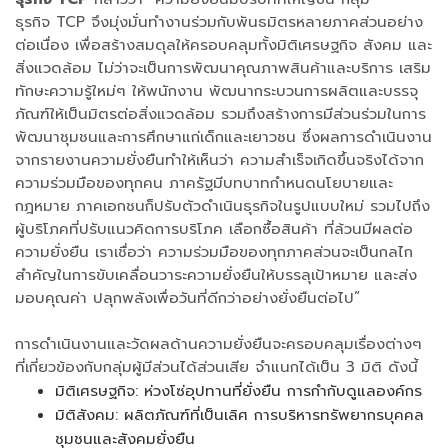
ธุรกิจ TCP จึงมุ่งมั่นทำงานร่วมกับพันธมิตรหลายภาคส่วนอย่าง
ต่อเนื่อง เพื่อสร้างสมดุลให้ครอบคลุมทั้งมิติเศรษฐกิจ สังคม และ
สิ่งแวดล้อม ไม่ว่าจะเป็นการพัฒนาคุณภาพสินค้าและบริการ เสริม
ทักษะความรู้ใหม่ๆ ให้พนักงาน พัฒนากระบวนการผลิตและบรรจุ
ภัณฑ์ให้เป็นมิตรต่อสิ่งแวดล้อม รวมถึงสร้างการมีส่วนร่วมในการ
พัฒนาชุมชนและการศึกษาแก่เด็กและเยาวชน ซึ่งผลการดำเนินงาน
จากรายงานความยั่งยืนทำให้เห็นว่า ความสำเร็จเกิดขึ้นจริงได้จาก
ความร่วมมือของทุกคน ภาครัฐมีบทบาทกำหนดนโยบายและ
กฎหมาย ภาคเอกชนก็ปรับตัวดำเนินธุรกิจในรูปแบบใหม่ รวมไปถึง
ผู้บริโภคที่ปรับแนวคิดการบริโภค เลือกซื้อสินค้า ที่ล้วนมีผลต่อ
ความยั่งยืน เราเชื่อว่า ความร่วมมือของทุกภาคส่วนจะเป็นกลไก
สำคัญในการขับเคลื่อนวาระความยั่งยืนให้บรรลุเป้าหมาย และส่ง
มอบคุณค่า ปลุกพลังเพื่อวันที่ดีกว่าอย่างยั่งยืนต่อไป”
การดำเนินงานและวัดผลด้านความยั่งยืนจะครอบคลุมเรื่องต่างๆ
ที่เกี่ยวข้องกับกลุ่มผู้มีส่วนได้ส่วนเสีย จำแนกได้เป็น 3 มิติ ดังนี้
มิติเศรษฐกิจ: ห่วงโซ่อุปทานที่ยั่งยืน การกำกับดูแลองค์กร
มิติสังคม: ผลิตภัณฑ์ที่เป็นเลิศ การบริหารทรัพยากรบุคคล
ชุมชนและสังคมยั่งยืน