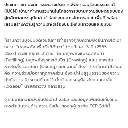
ประเทศ เช่น องค์การระหว่างประเทศเพื่อการอนุรักษ์ธรรมชาติ
(IUCN) เข้ามาทำงานร่วมกันในโครงการขยายความรับผิดชอบของ
ผู้ผลิตต่อบรรจุภัณฑ์ นำร่องระบบการจัดการขยะในพื้นที่ พร้อม
เสริมสร้างความรู้ความเข้าใจเรื่องขยะให้กับเยาวชนและชุมชน
“เรามีความมุ่งมั่นชัดเจนในการทำธุรกิจคู่กับความยั่งยืนภายใต้เป้า
หมาย “ปลุกพลัง เพื่อวันที่ดีกว่า” โดยมีแผน 3 ปี (2565-
2567) ด้วยกลยุทธ์ 3 ด้าน คือ ปลุกพลังแบรนด์สินค้า
(Fulfilling) ปลุกพลังธุรกิจเติบโต (Growing) และปลุกพลัง
ห่วงใยสิ่งแวดล้อม (Caring) นอกจากนี้ สิ่งสำคัญที่ขาดไม่ได้เลย
คือ ความร่วมมือจากทุกภาคส่วน ซึ่งจะนำไปสู่รูปธรรมของความ
ยั่งยืนตามเป้าหมายที่วางไว้ ทั้งด้านเศรษฐกิจ สังคม และสิ่ง
แวดล้อม” นายสราวุฒิ กล่าวสรุป
ดูรายงานความยั่งยืนประจำปี 2565 และข้อมูลเพิ่มเติมเกี่ยวกับ
การดำเนินงานด้านความยั่งยืน ของกลุ่มธุรกิจ TCP ได้
ที่นี่