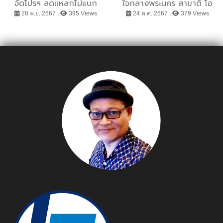
จัดโปรฯ ลดแหลกไม่แบก
ใจกลางพระนคร สาขาดิ โอ
กลับ สูงสุด 70% หรือบรา
ลด์ สยาม พลาซ่า พร้อมจัด
28 พ.ย. 2567 ,
395 Views
24 ต.ค. 2567 ,
379 Views
3 ชิ้น 1000.- กางเกงใน 5
โปรฯแรง “ลดสนั่นช้อปสนุก”
ชิ้น 350.- ในงาน ICC FAIR
ซื้อครบ 3000.- ลดทันที
& FEST เริ่ม 29 พ.ย.- 1
400.- เฉพาะวันที่ 26 ต.ค. –
ธ.ค. 67
5 พ.ย. 67 เท่านั้น