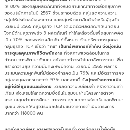
ให้ 80% ของกลุ่มผลิตภัณฑ์ทั้งหมดผ่านเกณฑ์ทางเลือกสุขภาพ
ของบริษัทภายในปี 2567 ซึ่งประกอบด้วย กลุ่มลดความหวาน
กลุ่มให้ประโยชน์เฉพาะทาง และกลุ่มพัฒนาสินค้าสำหรับผู้สูงวัย
โดยในปี 2565 กลุ่มธุรกิจ TCP ได้เปิดตัวผลิตภัณฑ์ใหม่ที่ตอบ
โจทย์ด้านสุขภาพถึง 9 ผลิตภัณฑ์ ทำให้เครื่องดื่มเพื่อสุขภาพคิด
เป็น 70% ของพอร์ตผลิตภัณฑ์ทั้งหมด ด้านทรัพยากรบุคคล
กลุ่มธุรกิจ TCP เชื่อว่า
“คน” เป็นทรัพยากรที่สำคัญ จึงมุ่งเน้น
การดูแลคุณภาพชีวิตพนักงาน
ทั้งสภาพแวดล้อมในการ
ทำงาน การพัฒนาทักษะ และโอกาสก้าวหน้าในอาชีพการงาน เพื่อ
สร้างความสุข ความมั่นคงให้พนักงาน โดยในปี 2565 ผลการ
ประเมินความผูกพันที่มีต่อองค์กรคิดเป็น 79% และมีอัตราการคง
อยู่ของบุคลากรมากกว่า 97% นอกจากนี้ ยัง
มุ่งสร้างความเป็น
อยู่ที่ดีให้ชุมชนและสังคม
โดยลดความเหลื่อมล้ำ สร้างความเท่า
เทียม ส่งเสริมให้เกิดความยั่งยืนในชุมชนผ่านโครงการต่างๆ
ครอบคลุมด้านการศึกษา สาธารณสุข และการส่งเสริมและพัฒนา
ชุมชน ส่งผลให้มีผู้ได้รับผลประโยชน์จากการดำเนินโครงการ
มากกว่า 118000 คน
มิติสิ่งแวดล้อม: เศรษฐกิจคาร์บอนต่ำ การจัดการน้ำยั่งยืน