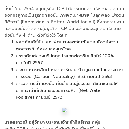
ทั้งนี้ ในปี 2564 กลุ่มธุรกิจ TCP ได้กำหนดกลยุทธ์หลักขับเคลื่อน
องค์กรสู่การเป็นธุรกิจที่ยั่งยืน ภายใต้เป้าหมาย “ปลุกพลัง เพื่อวัน
ที่ดีกว่า” (Energizing a Better World for All) ซึ่งจากรายงาน
ความยั่งยืนล่าสุด กลุ่มธุรกิจ TCP มั่นใจว่าจะบรรลุกลยุทธ์ความ
ยั่งยืนทั้ง 4 ด้าน ดังที่ตั้งไว้ ได้แก่
ผลิตภัณฑ์ที่เป็นเลิศ พัฒนาผลิตภัณฑ์ให้ตอบโจทย์ความ
ต้องการที่แท้จริงของผู้บริโภค
บรรจุภัณฑ์ของบริษัททุกประเภทต้องรีไซเคิลได้ 100%
ภายในปี 2567
กระบวนการผลิตต้องลดคาร์บอน ก้าวสู่ความเป็นกลางทาง
คาร์บอน (Carbon Neutrality) ให้ได้ภายในปี 2593
การจัดการน้ำที่ยั่งยืน คืนน้ำกลับสู่ธรรมชาติและชุมชนให้
มากกว่าน้ำที่ใช้ในกระบวนการผลิต (Net Water
Positive) ภายในปี 2573
นายสราวุฒิ อยู่วิทยา ประธานเจ้าหน้าที่บริหาร กลุ่ม
ธุรกิจ TCP
กล่าวว่า “ความยั่งยืนมีบริบทที่ใหญ่ขึ้น กลุ่ม