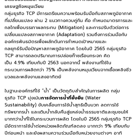
เศรษฐกิจหมุนเวียน
กลุ่มธุรกิจ TCP มีการเตรียมความพร้อมรับมือกับสภาพภูมิอากาศ
ที่เปลี่ยนแปลง ผ่าน 2 แนวทางควบคู่กัน คือ กำหนดมาตรการและ
กลไกเพื่อบรรเทาผลกระทบ (Mitigation) และการปรับตัวต่อการ
เปลี่ยนแปลงสภาพอากาศ (Adaptation) รวมถึงการร่วมมือกับ
องค์กรพันธมิตรเพื่อผลักดันการกำหนดเป้าหมายและ
กลยุทธ์รับมือปัญหาสภาพภูมิอากาศ โดยในปี 2565 กลุ่มธุรกิจ
TCP สามารถลดปริมาณการปล่อยก๊าซเรือนกระจก คิด
เป็น 4.9% เทียบกับปี 2563 นอกจากนี้ พลังงานที่ใช้ใน
กระบวนการผลิตกว่า 75% เป็นพลังงานหมุนเวียนจากเชื้อเพลิงชีว
มวลและพลังงานแสงอาทิตย์
ในฐานะองค์กรที่ใช้ “น้ำ” เป็นวัตถุดิบสำคัญในการผลิต กลุ่ม
ธุรกิจ TCP มุ่งเน้น
การจัดการน้ำที่ยั่งยืน
(Water
Sustainability) ขับเคลื่อนการใช้น้ำสุทธิเป็นบวก ลดการใช้
ทรัพยากรน้ำ และเติมน้ำกลับคืนสู่แหล่งน้ำธรรมชาติและชุมชนให้
มากกว่าน้ำที่ใช้ในกระบวนการผลิต โดยในปี 2565 กลุ่มธุรกิจ TCP
มีอัตราการใช้น้ำต่อหน่วยผลิตภัณฑ์ลดลง มากกว่า 9% เทียบกับ
ปีก่อนหน้า และยังผสานความร่วมมือกับหน่วยงานต่างๆ อาทิ