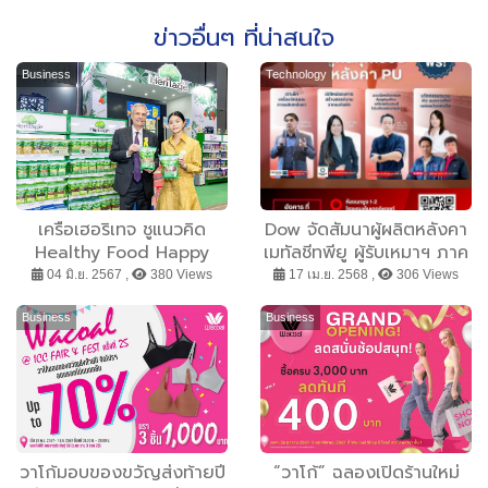
ข่าวอื่นๆ ที่น่าสนใจ
Business
Technology
เครือเฮอริเทจ ชูแนวคิด
Dow จัดสัมนาผู้ผลิตหลังคา
Healthy Food Happy
เมทัลชีทพียู ผู้รับเหมาฯ ภาค
Life เข้าร่วมงานออกร้าน
อีสานฟรี ! ดึงกูรูร่วม
04 มิ.ย. 2567 ,
380 Views
17 เม.ย. 2568 ,
306 Views
คณะภริยาทูต ครั้งที่ 57
ถ่ายทอด “รู้ทันทุกเรื่อง
หลังคาพียู”20 พ.ค.นี้
Business
Business
จ.นครราชสีมา
วาโก้มอบของขวัญส่งท้ายปี
“วาโก้” ฉลองเปิดร้านใหม่