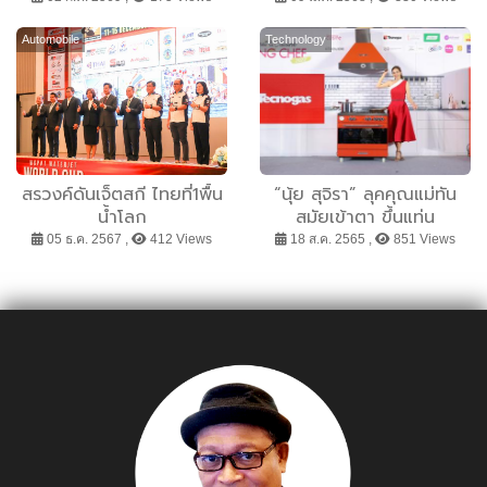
ล้านราย คาดกระตุ้นการใช้
ทุรกันดารพื้นที่จังหวัด
จ่ายกว่า 5000 ล้านบาท
สุพรรณบุรี และชัยนาท รวม
Automobile
Technology
มูลค่ากว่า 8 แสนบาท
สรวงค์ดันเจ็ตสกี ไทยที่1พื้น
“นุ้ย สุจิรา” ลุคคุณแม่ทัน
น้ำโลก
สมัยเข้าตา ขึ้นแท่น
พรีเซ็นเตอร์คนแรก
05 ธ.ค. 2567 ,
412 Views
18 ส.ค. 2565 ,
851 Views
Tecnogas