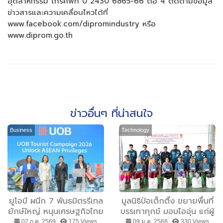
อุตสาหกรรม โทรศัพท์ 0 2430 6865-66 ต่อ 4 ติดตามข้อมูล
ข่าวสารและความเคลื่อนไหวได้ที่
www.facebook.com/dipromindustry หรือ
www.diprom.go.th
ข่าวอื่นๆ ที่น่าสนใจ
Business
Technology
ยูโอบี ผนึก 7 พันธมิตรรีเทล
มูลนิธิป่อเต็กตึ๊ง ขยายพื้นที่
ยักษ์ใหญ่ หนุนเศรษฐกิจไทย
บรรเทาทุกข์ มอบไออุ่น แก่ผู้
ผ่านฐานลูกค้าอาเซียน 8.5
ประสบภัยหนาวในถิ่น
02 ก.ค. 2569 ,
175 Views
09 ม.ค. 2568 ,
330 Views