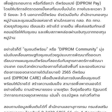
เพื่อผู้ประกอบการ หรือที่เรียกว่า ดีพร้อมเปย์ (DIPROM Pay)
โดยให้บริการอัตราดอกเบี้ยคงที่แบบขั้นบันได ภายในระยะเวลา 3
ปี ร้อยละ 3-5 นอกจากนี้ดีพร้อม ยังร่วมมือกับ สำนักงานกองทุน
หมู่บ้านและชุมชนเมืองแห่งชาติ ผ่านโครงการ กสอ. คิด กทบ.
ช่วยธุรกิจชุมชน เรียนแล้ว สร้างได้ ขายเป็น เพื่อส่งเสริมทักษะอี
คอมเมิร์ชให้กับชุมชน และเพิ่มสภาพคล่องผ่านเงินทุนจากกองทุน
หมู่บ้าน
อย่างไรก็ดี “ชุมชนดีพร้อม” หรือ “DIPROM Community” มุ่ง
เน้นขับเคลื่อนเศรษฐกิจชุมชนด้วยรูปแบบการพัฒนาที่ถอดบท
เรียนจากแผนชุมชนดีพร้อมที่สอดรับกับยุทธศาสตร์การพัฒนา
ประเทศ ตอบโจทย์ความต้องการทั้งในเชิงพื้นที่ และรองรับความ
ต้องการของตลาดภายใต้นโยบายปี 2565 ดีพร้อม
แคร์ (DIPROM CARE) เพื่อเป็นพลังในการขับเคลื่อนชุมชนดี
พร้อมให้มีรายได้ สร้างความเข้มแข็ง สามารถพึ่งพาตนเองได้
อย่างยั่งยืน ตามเป้าหมายของ นายสุริยะ จึงรุ่งเรืองกิจ รัฐมนตรี
ว่าการกระทรวงอุตสาหกรรม เน้นย้ำ ดร.ณัฐพล กล่าวทิ้งท้าย
สอบถามข้อมูลเพิ่มเติมได้ที่ สำนักงานเลขานุการกรม กรมส่งเสริม