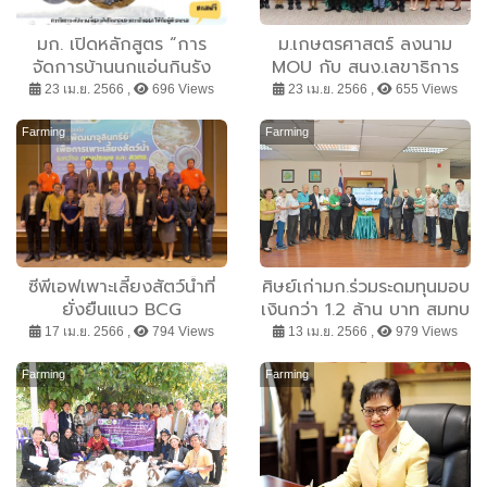
มก. เปิดหลักสูตร “การ
ม.เกษตรศาสตร์ ลงนาม
จัดการบ้านนกแอ่นกินรัง
MOU กับ สนง.เลขาธิการ
สำหรับผู้ประกอบการมือใหม่”
วุฒิสภา นำองค์ความรู้
23 เม.ย. 2566 ,
696 Views
23 เม.ย. 2566 ,
655 Views
รุ่นที่ 2
วิชาการ-วิจัย-ต่างประเทศไป
ใช้ประโยชน์ในกระบวนการ
Farming
Farming
นิติบัญญัติ
ซีพีเอฟเพาะเลี้ยงสัตว์น้ำที่
ศิษย์เก่ามก.ร่วมระดมทุนมอบ
ยั่งยืนแนว BCG
เงินกว่า 1.2 ล้าน บาท สมทบ
สร้างโรงพยาบาล
17 เม.ย. 2566 ,
794 Views
13 เม.ย. 2566 ,
979 Views
มหาวิทยาลัยเกษตรศาสตร์
Farming
Farming