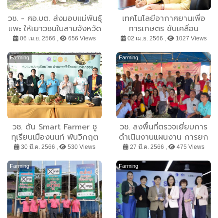
วช. - ศอ.บต. ส่งมอบแม่พันธ์ุ
เทคโนโลยีอากาศยานเพื่อ
แพะ ให้เยาวชนในสามจังหวัด
การเกษตร ขับเคลื่อน
ชายแดนใต้ พร้อมผลักดัน
อาชีวศึกษาเกษตรสู่ความ
06 เม.ย. 2566 ,
656 Views
02 เม.ย. 2566 ,
1027 Views
เป็นเกษตรกรรุ่นใหม่
ยั่งยืนภายใต้ BCG
Farming
Farming
วช. ดัน Smart Farmer ชู
วช. ลงพื้นที่ตรวจเยี่ยมการ
ทุเรียนเมืองนนท์ พ้นวิกฤต
ดำเนินงานแผนงาน การยก
น้ำเค็มหนุนและน้ำเสียจาก
ระดับห่วงโซ่คุณค่าการผลิต
30 มี.ค. 2566 ,
530 Views
27 มี.ค. 2566 ,
475 Views
การขยายตัวของชุมชนเมือง
แตงโมเพื่อพัฒนาเศรษฐกิจ
เพื่อรักษามรดกทาง
ฐานรากในชุมชน ตำบลเกาะ
Farming
Farming
วัฒนธรรม เตรียมพร้อมส่ง
สุกร อำเภอปะเหลียน
ออกต่างประเทศ
จังหวัดตรัง