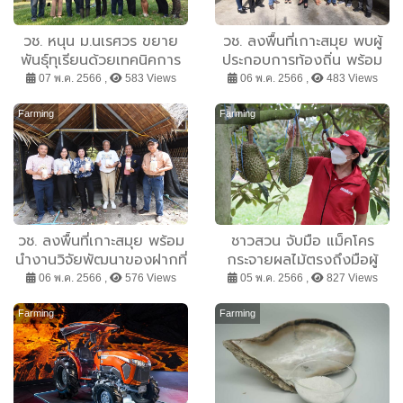
วช. หนุน ม.นเรศวร ขยาย
วช. ลงพื้นที่เกาะสมุย พบผู้
พันธุ์ทุเรียนด้วยเทคนิคการ
ประกอบการท้องถิ่น พร้อม
เพาะเลี้ยงเนื้อเยื่อ เพื่อการ
หนุนงานวิจัยยกระดับของ
07 พ.ค. 2566 ,
583 Views
06 พ.ค. 2566 ,
483 Views
อนุรักษ์พันธุกรรมทุเรียนหลง
ฝากอัตลักษณ์ชุมชน เพิ่ม
ลับแล หลินลับแล และพื้น
รายได้อย่างยั่งยืน
Farming
Farming
เมืองคุณภาพดีในเขตภาค
เหนือตอนล่าง
วช. ลงพื้นที่เกาะสมุย พร้อม
ชาวสวน จับมือ แม็คโคร
นำงานวิจัยพัฒนาของฝากที่
กระจายผลไม้ตรงถึงมือผู้
เป็นอัตลักษณ์ชุมชน และขับ
บริโภคต่อเนื่อง ปลุกพลัง
06 พ.ค. 2566 ,
576 Views
05 พ.ค. 2566 ,
827 Views
เคลื่อนต้นแบบ BCG
เกษตรกรรายเล็ก
Farming ด้วยวิจัยและ
Farming
Farming
เทคโนโลยี เพื่อยกระดับ
ผลิตภัณฑ์สร้างรายได้ให้
ชุมชน