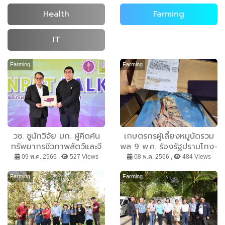
Health
Farming
IT
Farming
Farming
วช. ชูนักวิจัย มก. ผู้คิดค้น
เกษตรกรผู้เลี้ยงหมูนัดรวม
ทรัพยากรชีวภาพสัตว์และจี
พล 9 พ.ค. ร้องรัฐปราบโกง-
โนมิกส์ของสัตว์ รับรางวัล
หมูเถื่อน
09 พ.ค. 2566 ,
527 Views
08 พ.ค. 2566 ,
484 Views
นักวิจัยดีเด่นแห่งชาติ “สาขา
เกษตรศาสตร์และชีววิทยา”
Farming
Farming
ปี 66