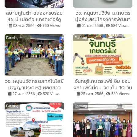
สยามคูโบต้า ฉลองครบรอบ
วช. หนุนงานวิจัย ม.เกษตร
45 ปี เปิดตัว แทรกเตอร์คู
มุ่งส่งเสริมโครงการพัฒนา
โบต้า L-Metallic Edition
มูลค่าการเลี้ยงหอยมุก สู่
03 พ.ค. 2566 ,
760 Views
01 พ.ค. 2566 ,
584 Views
อุตสาหกรรมความงามและ
สุขภาพ
Farming
Farming
วช. หนุนนวัตกรรมเทคโนโลยี
จันทบุรีเกษตรแฟร์ ชิม ชอป
ปัญญาประดิษฐ์ ผลิตข้าว
ผลไม้พรีเมี่ยม จัดเต็ม 10 วัน
ครบจบในแอพเดียวยกระดับ
กว่า 200 ร้านค้า สายกินผล
27 เม.ย. 2566 ,
520 Views
25 เม.ย. 2566 ,
539 Views
รายได้ชาวนาไทยอย่าง
ไม้ สายชอปของดี ไม่ควร
ยั่งยืน
พลาด 28 เม.ย.-7 พ.ค.นี้
Farming
Farming
เกษตร์แฟร์ที่ดีที่สุดในภาค
ตะวันออก