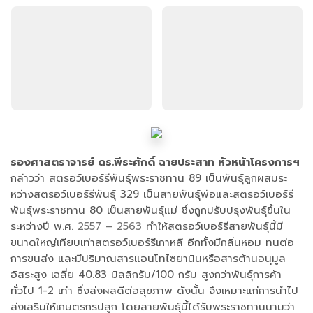
รองศาสตราจารย์ ดร.พีระศักดิ์ ฉายประสาท หัวหน้าโครงการฯ
กล่าวว่า สตรอว์เบอร์รีพันธุ์พระราชทาน 89 เป็นพันธุ์ลูกผสมระ
หว่างสตรอว์เบอร์รีพันธุ์ 329 เป็นสายพันธุ์พ่อและสตรอว์เบอร์รี
พันธุ์พระราชทาน 80 เป็นสายพันธุ์แม่ ซึ่งถูกปรับปรุงพันธุ์ขึ้นใน
ระหว่างปี พ.ศ.
2557 – 2563
ทำให้สตรอว์เบอร์รีสายพันธุ์นี้มี
ขนาดใหญ่เทียบเท่าสตรอว์เบอร์รีเกาหลี อีกทั้งมีกลิ่นหอม ทนต่อ
การขนส่ง และมีปริมาณสารแอนโทไซยานินหรือสารต้านอนุมูล
อิสระสูง เฉลี่ย 40.83 มิลลิกรัม/100 กรัม สูงกว่าพันธุ์การค้า
ทั่วไป 1-2 เท่า ซึ่งส่งผลดีต่อสุขภาพ ดังนั้น จึงเหมาะแก่การนําไป
ส่งเสริมให้เกษตรกรปลูก โดยสายพันธุ์นี้ได้รับพระราชทานนามว่า