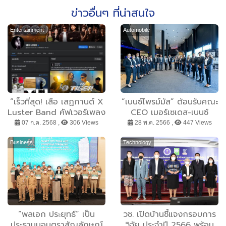
ข่าวอื่นๆ ที่น่าสนใจ
Entertainment
Automobile
“เร็วที่สุด! เสือ เสฏกานต์ X
“เบนซ์ไพรม์มัส” ต้อนรับคณะ
Luster Band คัฟเวอร์เพลง
CEO เมอร์เซเดส-เบนซ์
จาก DoubleDeep ถึงพ่อ
พร้อมโชว์วิสัยทัศน์การ
07 ก.ค. 2568 ,
306 Views
28 พ.ค. 2566 ,
447 Views
เสก โลโซ – บอล ศิริโชคร่วม
บริหารธุรกิจสู่ความสำเร็จ
โปรเจกต์สุดซึ้ง”
Business
Technology
“พลเอก ประยุทธ์” เป็น
วช. เปิดบ้านชี้แจงกรอบการ
ประธานมอบตราสัญลักษณ์
วิจัย ประจำปี 2566 พร้อม