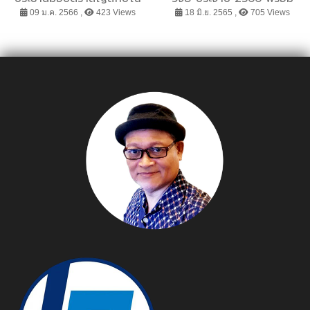
เมืองอัจฉริยะประเทศไทย
แถลงผลสำเร็จ การพัฒนา
09 ม.ค. 2566 ,
423 Views
18 มิ.ย. 2565 ,
705 Views
เส้นทางอาชีพนักวิจัยและ
นวัตกรรม และการวิจัยเพื่อ
ฐานทางวิชาการ ในงาน
NRCT Open House
2022