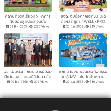
คลายกังวลเรื่องปัญหาการ
สจล. จับมือภาคเอกชน เปิด
กินของลูกน้อย จินนี่ย์
ตัวหลักสูตร ”WELLxPRO:
(JINNY) ตัวช่วยพ่อแม่ยุค
Touch to Heal – Learn
08 มี.ค. 2565 ,
1235 Views
21 มิ.ย. 2568 ,
225 Views
ใหม่ สารอาหารครบถ้วน ตาม
to Grow” มุ่งสร้างอาชีพที่
หลักโภชนาการ
ยั่งยืนและส่งเสริมสุขภาวะที่ดี
Technology
Hangout
วช. เปิดตัวศาสตราจารย์วิจัย
แลคตาซอย ชวนเล่นกิจกรรม
ดีเด่น วช. และเมธีวิจัยอาวุโส
แชร์ MV แซ่บคักมักหลาย
วช. ประจำปี 2568
ตอนไหนแซ่บ! แคปมาบอ
20 มิ.ย. 2568 ,
218 Views
20 ธ.ค. 2565 ,
546 Views
กกันเด้อ ลุ้นรับของรางวัล
ส่งฟรีถึงบ้าน