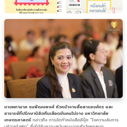
นางผกามาศ ธนพัฒนพงศ์ หัวหน้างานสื่อสารองค์กร และ
อาจารย์ที่ปรึกษานิสิตทีมเลือดข้นคนไม่จาง มหาวิทยาลัย
เกษตรศาสตร์
กล่าวถึง การจัดทำหนังสืออีบุ๊ค “ไขความลับการ
บริจาคโลหิต” ซึ่งได้รับความสนับสนุนจากสำนักหอสมุด