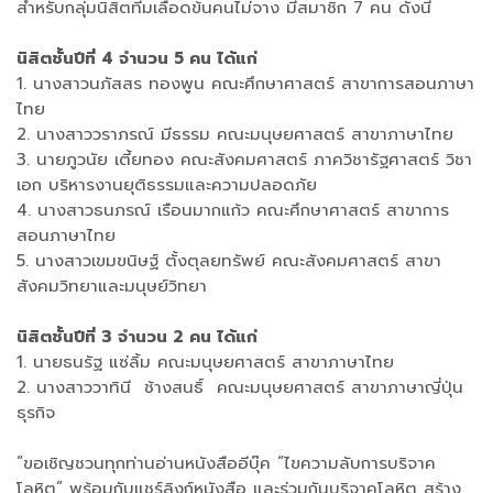
สำหรับกลุ่มนิสิตทีมเลือดข้นคนไม่จาง มีสมาชิก 7 คน ดังนี้
นิสิตชั้นปีที่ 4 จำนวน 5 คน ได้แก่
1. นางสาวนภัสสร ทองพูน คณะศึกษาศาสตร์ สาขาการสอนภาษา
ไทย
2. นางสาววราภรณ์ มีธรรม คณะมนุษยศาสตร์ สาขาภาษาไทย
3. นายภูวนัย เตี้ยทอง คณะสังคมศาสตร์ ภาควิชารัฐศาสตร์ วิชา
เอก บริหารงานยุติธรรมและความปลอดภัย
4. นางสาวธนภรณ์ เรือนมากแก้ว คณะศึกษาศาสตร์ สาขาการ
สอนภาษาไทย
5. นางสาวเขมขนิษฐ์ ตั้งตุลยทรัพย์ คณะสังคมศาสตร์ สาขา
สังคมวิทยาและมนุษย์วิทยา
นิสิตชั้นปีที่ 3 จำนวน 2 คน ได้แก่
1. นายธนรัฐ แซ่ลิ้ม คณะมนุษยศาสตร์ สาขาภาษาไทย
2. นางสาววาทินี ช้างสนธิ์ คณะมนุษยศาสตร์ สาขาภาษาญี่ปุ่น
ธุรกิจ
“ขอเชิญชวนทุกท่านอ่านหนังสืออีบุ๊ค “ไขความลับการบริจาค
โลหิต” พร้อมกับแชร์ลิงก์หนังสือ และร่วมกันบริจาคโลหิต สร้าง