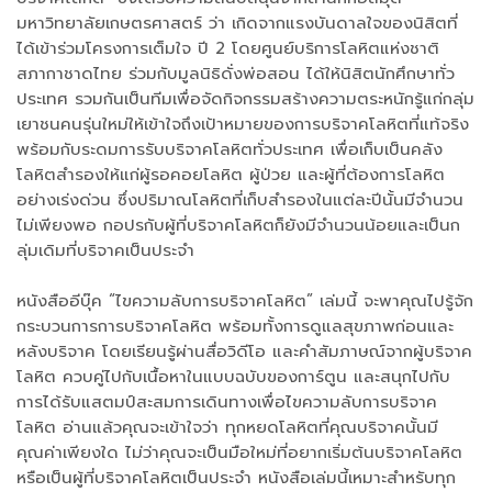
มหาวิทยาลัยเกษตรศาสตร์ ว่า เกิดจากแรงบันดาลใจของนิสิตที่
ได้เข้าร่วมโครงการเต็มใจ ปี 2 โดยศูนย์บริการโลหิตแห่งชาติ
สภากาชาดไทย ร่วมกับมูลนิธิดั่งพ่อสอน ได้ให้นิสิตนักศึกษาทั่ว
ประเทศ รวมกันเป็นทีมเพื่อจัดกิจกรรมสร้างความตระหนักรู้แก่กลุ่ม
เยาชนคนรุ่นใหม่ให้เข้าใจถึงเป้าหมายของการบริจาคโลหิตที่แท้จริง
พร้อมกับระดมการรับบริจาคโลหิตทั่วประเทศ เพื่อเก็บเป็นคลัง
โลหิตสำรองให้แก่ผู้รอคอยโลหิต ผู้ป่วย และผู้ที่ต้องการโลหิต
อย่างเร่งด่วน ซึ่งปริมาณโลหิตที่เก็บสำรองในแต่ละปีนั้นมีจำนวน
ไม่เพียงพอ กอปรกับผู้ที่บริจาคโลหิตก็ยังมีจำนวนน้อยและเป็นก
ลุ่มเดิมที่บริจาคเป็นประจำ
หนังสืออีบุ๊ค “ไขความลับการบริจาคโลหิต” เล่มนี้ จะพาคุณไปรู้จัก
กระบวนการการบริจาคโลหิต พร้อมทั้งการดูแลสุขภาพก่อนและ
หลังบริจาค โดยเรียนรู้ผ่านสื่อวิดีโอ และคำสัมภาษณ์จากผู้บริจาค
โลหิต ควบคู่ไปกับเนื้อหาในแบบฉบับของการ์ตูน และสนุกไปกับ
การได้รับแสตมป์สะสมการเดินทางเพื่อไขความลับการบริจาค
โลหิต อ่านแล้วคุณจะเข้าใจว่า ทุกหยดโลหิตที่คุณบริจาคนั้นมี
คุณค่าเพียงใด ไม่ว่าคุณจะเป็นมือใหม่ที่อยากเริ่มต้นบริจาคโลหิต
หรือเป็นผู้ที่บริจาคโลหิตเป็นประจำ หนังสือเล่มนี้เหมาะสำหรับทุก