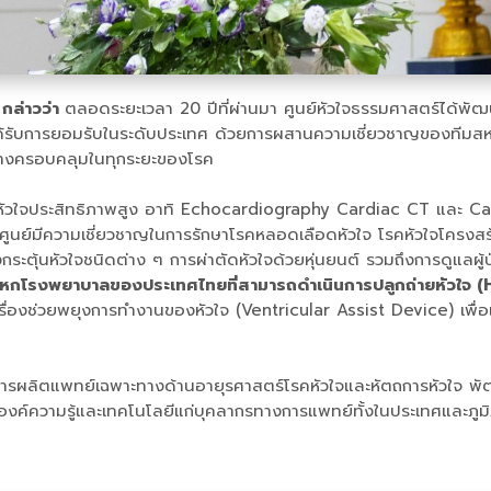
 กล่าวว่า
ตลอดระยะเวลา 20 ปีที่ผ่านมา ศูนย์หัวใจธรรมศาสตร์ได้พัฒน
ี่ได้รับการยอมรับในระดับประเทศ ด้วยการผสานความเชี่ยวชาญของทีมสหสา
อย่างครอบคลุมในทุกระยะของโรค
ภาพหัวใจประสิทธิภาพสูง อาทิ Echocardiography Cardiac CT และ Ca
 ศูนย์มีความเชี่ยวชาญในการรักษาโรคหลอดเลือดหัวใจ โรคหัวใจโครงสร
กระตุ้นหัวใจชนิดต่าง ๆ การผ่าตัดหัวใจด้วยหุ่นยนต์ รวมถึงการดูแลผู
่งในหกโรงพยาบาลของประเทศไทยที่สามารถดำเนินการปลูกถ่ายหัวใจ
รื่องช่วยพยุงการทำงานของหัวใจ (Ventricular Assist Device) เพื่อ
ารผลิตแพทย์เฉพาะทางด้านอายุรศาสตร์โรคหัวใจและหัตถการหัวใจ พัฒ
อดองค์ความรู้และเทคโนโลยีแก่บุคลากรทางการแพทย์ทั้งในประเทศและภ