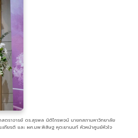
าสตราจารย์ ดร.สุรพล นิติไกรพจน์ นายกสภามหาวิทยาลัย
ยรติ และ ผศ.นพ.พิสิษฐ หุตะยานนท์ หัวหน้าศูนย์หัวใจ