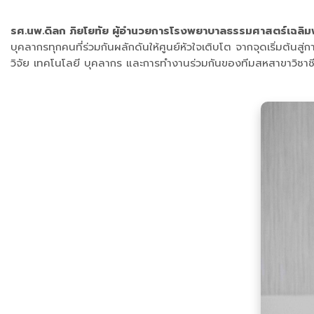
รศ.นพ.ดิลก ภิยโยทัย ผู้อำนวยการโรงพยาบาลธรรมศาสตร์เฉลิมพ
บุคลากรทุกคนที่ร่วมกันผลักดันให้ศูนย์หัวใจเติบโต จากจุดเริ่มต้น
วิจัย เทคโนโลยี บุคลากร และการทำงานร่วมกันของทีมสหสาขาวิชาช