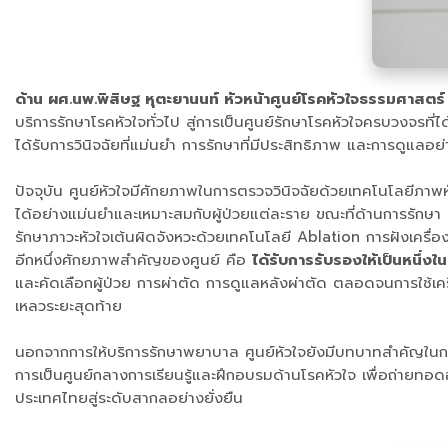
ด้าน ผศ.นพ.พิสิษฐ หุตะยานนท์ หัวหน้าศูนย์โรคหัวใจธรรมศาสตร์
บริการรักษาโรคหัวใจทั่วไป สู่การเป็นศูนย์รักษาโรคหัวใจครบวงจรท
ได้รับการวินิจฉัยที่แม่นยำ การรักษาที่มีประสิทธิภาพ และการดูแล
ปัจจุบัน ศูนย์หัวใจมีศักยภาพในการตรวจวินิจฉัยด้วยเทคโนโลยี
ได้อย่างแม่นยำและเหมาะสมกับผู้ป่วยแต่ละราย ขณะที่ด้านการรักษา
รักษาภาวะหัวใจเต้นผิดจังหวะด้วยเทคโนโลยี Ablation การฝังเครื่อง
อีกหนึ่งศักยภาพสำคัญของศูนย์ คือ
ได้รับการรับรองให้เป็นหนึ
และคัดเลือกผู้ป่วย การผ่าตัด การดูแลหลังผ่าตัด ตลอดจนการใช้เค
เหลวระยะสุดท้าย
นอกจากการให้บริการรักษาพยาบาล ศูนย์หัวใจยังมีบทบาทสำคัญในก
การเป็นศูนย์กลางการเรียนรู้และฝึกอบรมด้านโรคหัวใจ เพื่อถ่ายท
ประเทศไทยสู่ระดับสากลอย่างยั่งยืน