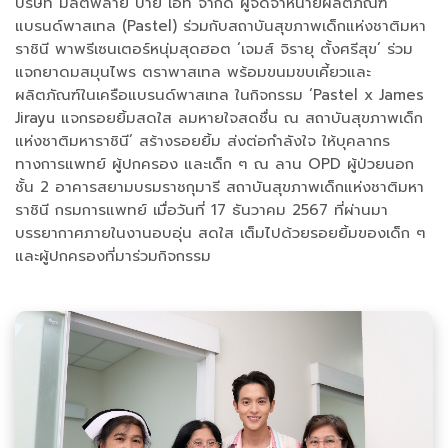
บริษัท มัลติพลาย บาย เอท จำกัด ผู้จัดจำหน่ายผลิตภัณฑ์
แบรนด์พาสเทล (Pastel) ร่วมกับสถาบันสุขภาพเด็กแห่งชาติมหา
ราชินี พาพรีเซนเตอร์หนุ่มสุดฮอต ‘เจมส์ จิรายุ ตั้งศรีสุข’ ร่วม
แจกยาดมสมุนไพร ตราพาสเทล พร้อมขนมขบเคี้ยวและ
ผลิตภัณฑ์ในเครือแบรนด์พาสเทล ในกิจกรรม ‘Pastel x James
Jirayu แจกรอยยิ้มสดใส ลมหายใจสดชื่น ณ สถาบันสุขภาพเด็ก
แห่งชาติมหาราชินี’ สร้างรอยยิ้ม ส่งต่อกำลังใจ ให้บุคลากร
ทางการแพทย์ ผู้ปกครอง และเด็ก ๆ ณ ลาน OPD ผู้ป่วยนอก
ชั้น 2 อาคารสยามบรมราชกุมารี สถาบันสุขภาพเด็กแห่งชาติมหา
ราชินี กรมการแพทย์ เมื่อวันที่ 17 ธันวาคม 2567 ที่ผ่านมา
บรรยากาศภายในงานอบอุ่น สดใส เต็มไปด้วยรอยยิ้มของเด็ก ๆ
และผู้ปกครองที่มาร่วมกิจกรรม