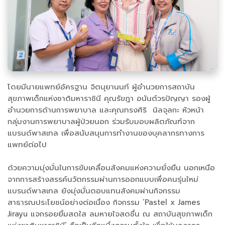
โดยมีนายแพทย์อัครฐาน จิตนุยานนท์ ผู้อำนวยการสถาบัน
สุขภาพเด็กแห่งชาติมหาราชินี คุณรัขฎา อนันต์วรปัญญา รองผู้
อํานวยการด้านการพยาบาล และคุณทรงศิริ นิลจุลกะ หัวหน้า
กลุ่มงานการพยาบาลผู้ป่วยนอก ร่วมรับมอบผลิตภัณฑ์จาก
แบรนด์พาสเทล เพื่อสนับสนุนการทำงานของบุคลากรทางการ
แพทย์ต่อไป
ด้วยความมุ่งมั่นในการขับเคลื่อนสังคมแห่งความยั่งยืน นอกเหนือ
จากการสร้างสรรค์นวัตกรรมผ่านการออกแบบเพื่อคนรุ่นใหม่
แบรนด์พาสเทล ยังมุ่งมั่นตอบแทนสังคมผ่านกิจกรรม
สาธารณประโยชน์อย่างต่อเนื่อง กิจกรรม ‘Pastel x James
Jirayu แจกรอยยิ้มสดใส ลมหายใจสดชื่น ณ สถาบันสุขภาพเด็ก