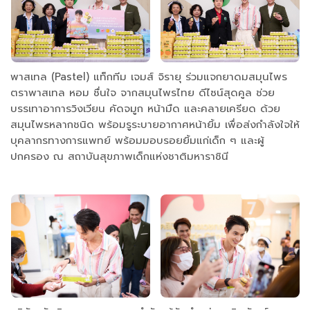
พาสเทล (Pastel) แท็กทีม เจมส์ จิรายุ ร่วมแจกยาดมสมุนไพร
ตราพาสเทล หอม ชื่นใจ จากสมุนไพรไทย ดีไซน์สุดคูล ช่วย
บรรเทาอาการวิงเวียน คัดจมูก หน้ามืด และคลายเครียด ด้วย
สมุนไพรหลากชนิด พร้อมรูระบายอากาศหน้ายิ้ม เพื่อส่งกำลังใจให้
บุคลากรทางการแพทย์ พร้อมมอบรอยยิ้มแก่เด็ก ๆ และผู้
ปกครอง ณ สถาบันสุขภาพเด็กแห่งชาติมหาราชินี