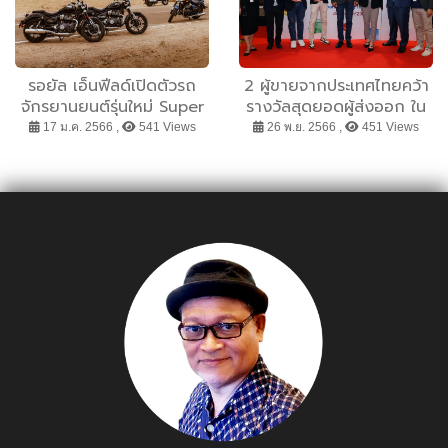
รอยัล เอ็นฟีลด์เปิดตัวรถ
2 ผู้ขายจากประเทศไทยคว้า
จักรยานยนต์รุ่นใหม่ Super
รางวัลสุดยอดผู้ส่งออก ใน
Meteor 650 เสริมความนุ่ม
งานประกาศรางวัลผู้ส่งออก
17 ม.ค. 2566 ,
541 Views
26 พ.ย. 2566 ,
451 Views
นวลให้การขี่ในทุกเส้นทาง
แห่งปีของ eBay
ตามสไตล์ครูซเซอร์ หลังจาก
เผยโฉมในงาน EICMA และ
Rider Mania ที่เพิ่งจัดไป
เมื่อเร็ว ๆ นี้