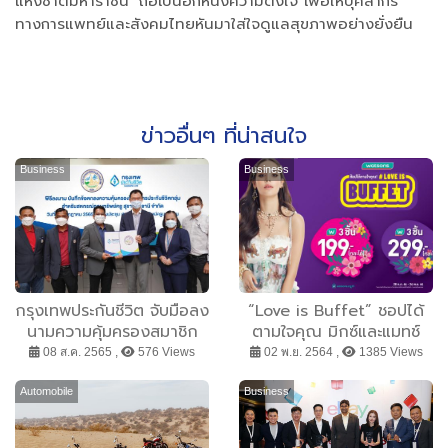
แห่งชาติมหาราชินี’ ถือเป็นอีกหนึ่งความตั้งใจ เพื่อให้บุคลากร
ทางการแพทย์และสังคมไทยหันมาใส่ใจดูแลสุขภาพอย่างยั่งยืน
ข่าวอื่นๆ ที่น่าสนใจ
Business
Business
กรุงเทพประกันชีวิต จับมือลง
“Love is Buffet” ชอปได้
นามความคุ้มครองสมาชิก
ตามใจคุณ มิกซ์และแมทช์
สหกรณ์ออมทรัพย์ครู
สินค้าที่ใช่ 3 ชิ้น ในราคาเริ่ม
08 ส.ค. 2565 ,
576 Views
02 พ.ย. 2564 ,
1385 Views
สุราษฎร์ธานี จำกัด ทุน
ต้นเพียง 199 บาท
ประกันกว่า 12,000 ล้านบาท
Automobile
Business