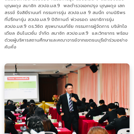
บุญผดุง สมาชิก สวปอ.มส.9 พลตำรวจเอกปรุง บุญผดุง เสก
สรรข์ รังสิยีรานนท์ กรรมการรุ่น สวปอ.มส 9 สมนึก งามนิธิพร
ที่ปรึกษารุ่น สวปอ.มส.9 ปิติกานต์ พ่วงรอด เลขาธิการรุ่น
สวปอ.มส.9 ดร.วิชิต สุรพนานนท์ชัย กรรมการผู้จัดการ บริษัทไอ
เดียล อินโนเวชั่น จำกัด สมาชิก สวปอ.มส.9 และวิทยากร พร้อม
ด้วยผู้บริหารสถานศึกษาและคณาจารย์จากเขตธนบุรีเข้าร่วมอย่าง
คับคั่ง