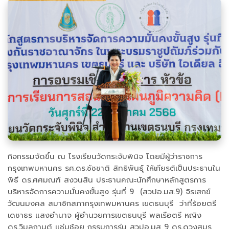
กิจกรรมจัดขึ้น ณ โรงเรียนวัดกระจับพินิจ โดยมีผู้ว่าราชการ
กรุงเทพมหานคร รศ.ดร.ชัชชาติ สิทธิพันธุ์ ให้เกียรติเป็นประธานใน
พิธี ดร.ศศมณฑ์ สงวนสิน ประธานคณะนักศึกษาหลักสูตรการ
บริหารจัดการความมั่นคงขั้นสูง รุ่นที่ 9 (สวปอ.มส.9) จิรเสกข์
วัฒนมงคล สมาชิกสภากรุงเทพมหานคร เขตธนบุรี ว่าที่ร้อยตรี
เดชาธร แสงอำนาจ ผู้อำนวยการเขตธนบุรี พลเรือตรี หญิง
ดร.วิมลกานต์ แช่มช้อย กรรมการรุ่น สวปอ.มส 9 ดร.ดวงสมร