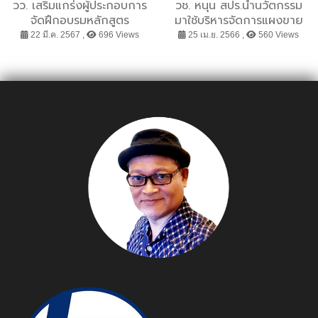
วว. เสริมแกร่งผู้ประกอบการ
วช. หนุน สปร.นำนวัตกรรม
จัดฝึกอบรมหลักสูตร
มาใช้บริหารจัดการแผงขาย
”เทคโนโลยีการแปรรูปอาหาร
สินค้า เพื่อพัฒนาการท่อง
22 มี.ค. 2567 ,
696 Views
25 เม.ย. 2566 ,
560 Views
และเครื่องดื่ม”
เที่ยวฝั่งทะเลภาคตะวันออก
ชายหาดบางแสนชลบุรี