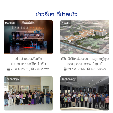
ข่าวอื่นๆ ที่น่าสนใจ
Hangout
Health
อโรม่าชวนสัมผัส
เปิดมิติใหม่ของการดูแลผู้สูง
ประสบการณ์ใหม่ กับ
อายุ ฉายภาพ “ศูนย์
“Victoria Arduino Black
วิทยาการเวชศาสตร์ผู้สูงอายุ
20 ก.ค. 2565 ,
776 Views
29 ก.ค. 2566 ,
679 Views
Eagle Maverick” ที่จะ
ศิริราช” ต้นแบบการดูแล
เปลี่ยนกาแฟเอสเพรสโชให้
รักษาผู้สูงอายุ แบบครบ
Technology
Technology
เป็นกาแฟสกัดบริสุทธิ์จากก้น
วงจรแห่งแรกในประเทศไทย
ถ้วยได้