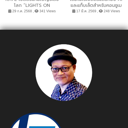
โลก “LIGHTS ON
และแท็บเล็ตสำหรับคอนซูเม
SHADOW” นิยามแห่งความ
อร์ เสริมความคล่องตัว
29 ก.ค. 2568 ,
341 Views
17 มี.ค. 2569 ,
248 Views
งามผ่านมิติของแสงและเงา
ความคิดสร้างสรรค์ และ
ถ่ายทอดแนวคิดผ่าน
ประสิทธิภาพการใช้งาน ใน
บทเพลง “Gyakko -
งาน MWC 2026
replica-” โดย Vaundy
พร้อมเปิดตัวคาแรกเตอร์
เสมือน “STARE” ผู้สะท้อน
เมคอัพแห่งแสงและเงาอย่าง
แท้จริง