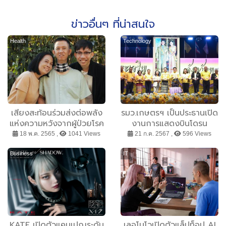
ข่าวอื่นๆ ที่น่าสนใจ
Health
Technology
เสียงสะท้อนร่วมส่งต่อพลัง
รมว.เกษตรฯ เป็นประธานเปิด
แห่งความหวังจากผู้ป่วยโรค
งานการแสดงบินโดรน
ปอมเป ย้ำการดูแลรักษาใน
เฉลิมพระเกียรติพระบาท
18 พ.ค. 2565 ,
1041 Views
21 ก.ค. 2567 ,
596 Views
ระบบสาธารณสุขอย่างยั่งยืน
สมเด็จพระเจ้าอยู่หัว เนื่องใน
ช่วย ‘เปลี่ยนชีวิต’ ของผู้ป่วย
โอกาสพระราชพิธีมหามงคล
Business
IT
โรคหายาก
เฉลิมพระชนมพรรษา 6 รอบ
28 กรกฎาคม 2567ในงาน
ประเพณีแห่เทียนพรรษา ณ
จังหวัดพะเยา
KATE เปิดตัวแคมเปญระดับ
เลอโนโวเปิดตัวแล็ปท็อป AI