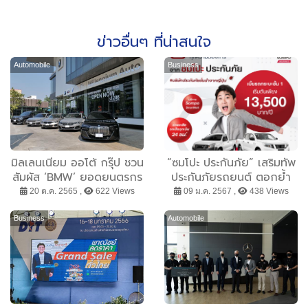
ข่าวอื่นๆ ที่น่าสนใจ
Automobile
Business
มิลเลนเนียม ออโต้ กรุ๊ป ชวน
“ซมโปะ ประกันภัย” เสริมทัพ
สัมผัส ‘BMW’ ยอดยนตรกร
ประกันภัยรถยนต์ ตอกย้ำ
รมผู้นำเอเปค ที่สุดแห่ง
ความแข็งแกร่งทางธุรกิจ
20 ต.ค. 2565 ,
622 Views
09 ม.ค. 2567 ,
438 Views
สมรรถนะ ความปลอดภัย
ร่วมมือกับบริษัทนายหน้า
ผสานเทรนด์รักษ์โลก
ประกันวินาศภัยชั้นนำ เพิ่ม
Business
Automobile
ทางเลือกความคุ้มค่าให้ลูกค้า
ได้รับความคุ้มครองในทุกเส้น
ทาง