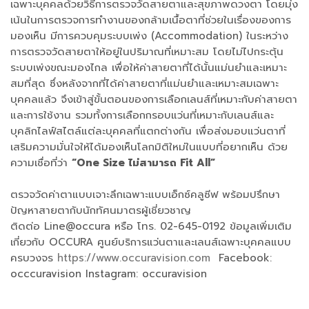
เฉพาะบุคคลด้วยวิธีการตรวจวัดสายตาและสุขภาพดวงตา โดยมุ่ง
เน้นในการตรวจการทำงานของกล้ามเนื้อตาที่ช่วยในเรื่องของการ
มองเห็น มีการควบคุมระบบเพ่ง (Accommodation) ในระหว่าง
การตรวจวัดสายตาให้อยู่ในปริมาณที่เหมาะสม โดยไม่ไปกระตุ้น
ระบบเพ่งขณะมองไกล เพื่อให้ค่าสายตาที่ได้นั้นแม่นยำและเหมาะ
สมที่สุด ซึ่งหลังจากที่ได้ค่าสายตาที่แม่นยำและเหมาะสมเฉพาะ
บุคคลแล้ว จึงเข้าสู่ขั้นตอนของการเลือกเลนส์ที่เหมาะกับค่าสายตา
และการใช้งาน รวมทั้งการเลือกกรอบแว่นที่เหมาะกับเลนส์และ
บุคลิกไลฟ์สไตล์แต่ละบุคคลที่แตกต่างกัน เพื่อส่งมอบแว่นตาที่
เสริมความมั่นใจให้ได้มองเห็นโลกมิติใหม่ในแบบที่อยากเห็น ด้วย
ความเชื่อที่ว่า
“One Size ไม่สามารถ Fit All”
ตรวจวัดค่าตาแบบเจาะลึกเฉพาะแบบเอ็กซ์คลูซีฟ พร้อมปรึกษา
ปัญหาสายตากับนักทัศนมาตรผู้เชี่ยวชาญ
ติดต่อ Line@occura หรือ โทร. 02-645-0192 ข้อมูลเพิ่มเติม
เกี่ยวกับ OCCURA ศูนย์บริการแว่นตาและเลนส์เฉพาะบุคคลแบบ
ครบวงจร
https://www.occuravision.com
Facebook:
occcuravision Instagram: occuravision