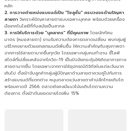
หลัก
2. การวางตำแหน่งแบรนด์เป็น “โซลูชั่น” ครบวงจรด้านปัญหา
สายตา
วิเคราะห์ปัญหาสายตาแบบเฉพาะบุคคล พร้อมด้วยเครื่อง
มือเทคโนโลยีที่ทันสมัยเป็นสากล
3. การให้บริการด้วย “บุคลากร” ที่มีคุณภาพ
โดยนักทัศน
มาตร (หมอสายตา) ขานรับความต้องการตลาดเปลี่ยน พบกลุ่มผู้
บริโภคขยายตัวแยกเซกเมนต์เพิ่มขึ้น ให้ความสำคัญกับสุขภาพตา
จากการใช้สายตามากขึ้นทุกวัย โดยเฉพาะกลุ่มคนทำงาน ชี้ไลฟ์
สไตล์ที่เปลี่ยนหลังจากโควิด-19 เป็นปัจจัยกระตุ้นให้เกิดอาการทาง
สายตามากขึ้น โดยเฉพาะจากการใช้อุปกรณ์ดิจิทัลในแต่ละวันมาก
เกินไป ตั้งเป้าจับลูกค้ากลุ่มผู้มีปัญหาด้านสายตาควบคู่ไปกับการ
สร้างแบรนด์ที่แตกต่าง หนุนตลาดแว่นสายตาค้าปลีกไทยเติบโต
พร้อมคาดปี 2566 ตลาดยังคงมีแนวโน้มเติบโตตามความ
ต้องการ ตั้งเป้าดันยอดขายโตเพิ่ม 15%