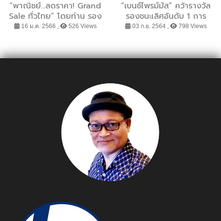
“พาณิชย์...ลดราคา! Grand
“เบนซ์ไพรม์มัส” คว้ารางวัล
Sale ทั่วไทย” โดยท่าน รอง
รองชนะเลิศอันดับ 1 การ
นายกรัฐมนตรีและรัฐมนตรี
แข่งขันทักษะ GCEC 2021
16 ม.ค. 2566 ,
526 Views
03 ก.ย. 2564 ,
798 Views
ว่าการกระทรวงพาณิชย์
ในไทย
(นายจุรินทร์ ลักษณวิศิษฎ์)
วันที่ 16 มกราคม 2566
เวลา 10.00 น. ณ บริเวณ
ถนนด้านข้างสำนักงานเขต
บางขุนเทียน