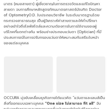
มาตร (หมอสายตา) ผู้เชี่ยวชาญในการตรวจวัดและแก้ไขปัญหา
สายตา จบการศึกษาหลักสูตรทัศนมาตรศาสตร์บัณฑิต Doctor
of OptometryO.D. ใบประกอบวิชาชีพ ในระดับมาตรฐานโดย
กระทรวงสาธารณสุข เป็นผู้วิเคราะห์ค่าสายตาและให้คำปรึกษา
อย่างเข้าใจถึงไลฟ์สไตล์และความต้องการในการใช้งานของผู้
บริโภคที่แตกต่างกัน พร้อมช่างประกอบแว่นตา (Optician) ที่มี
ประสบการณ์ในการปรับกรอบแว่นตาให้เหมาะสมกับสรีระใบหน้า
ของแต่ละบุคคล
OCCURA มุ่งขับเคลื่อนธุรกิจภายใต้แนวคิด “แว่นตาและเลนส์เป็น
สิ่งที่ออกแบบเฉพาะบุคคล
“One size ไม่สามารถ fit all”
จับ