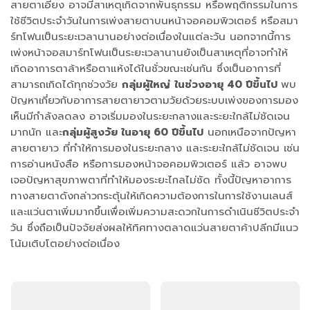
สายตาเอียง อาจมีสาเหตุเกิดจากพันธุกรรม หรือพฤติกรรมในการ
ใช้ชีวิตประจำวันในการเพ่งสายตาบนหน้าจอคอมพิวเตอร์ หรือสมา
ร์ทโฟนเป็นระยะเวลานานอย่างต่อเนื่องในแต่ละวัน นอกจากนี้การ
เพ่งหน้าจอสมาร์ทโฟนเป็นระยะเวลานานยังเป็นสาเหตุที่อาจทำให้
เกิดอาการตาล้าหรือตาแห้งได้ในชั่วขณะเช่นกัน ซึ่งเป็นอาการที่
สามารถเกิดได้ทุกช่วงวัย
กลุ่มผู้ใหญ่
ในช่วงอายุ 40 ปีขึ้นไป
พบ
ปัญหาเกี่ยวกับอาการสายตายาวตามวัยด้วยระบบเพ่งของการมอง
เห็นมีกำลังลดลง อาจเริ่มมองในระยะกลางและระยะใกล้ไม่ชัดเจน
มากนัก และ
กลุ่มผู้สูงวัย ในอายุ 60 ปีขึ้นไป
นอกเหนือจากปัญหา
สายตายาว ที่ทำให้การมองในระยะกลาง และระยะใกล้ไม่ชัดเจน เช่น
การอ่านหนังสือ หรือการมองหน้าจอคอมพิวเตอร์ แล้ว อาจพบ
เจอปัญหาสุขภาพตาที่ทำให้มองระยะไกลไม่ชัด ทั้งนี้ปัญหาอาการ
ทางสายตาดังกล่าวกระตุ้นให้เกิดความต้องการในการใช้งานเลนส์
และแว่นตาเพิ่มมากขึ้นเพื่อเพิ่มความสะดวกในการดำเนินชีวิตประจำ
วัน ซึ่งถือเป็นปัจจัยส่งผลให้ทิศทางตลาดแว่นสายตาค้าปลีกมีแนว
โน้มเติบโตอย่างต่อเนื่อง