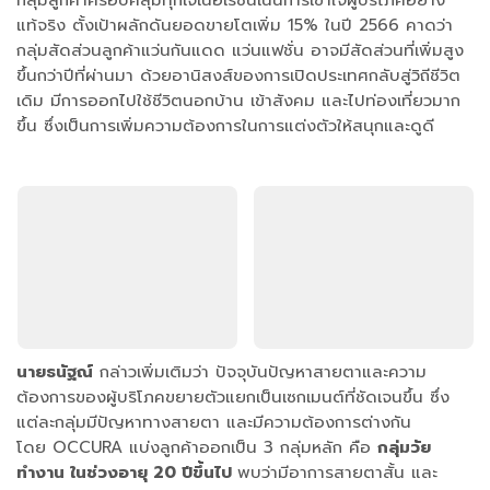
กลุ่มลูกค้าครอบคลุมทุกเจเนอเรชั่นเน้นการเข้าใจผู้บริโภคอย่าง
แท้จริง ตั้งเป้าผลักดันยอดขายโตเพิ่ม 15% ในปี 2566 คาดว่า
กลุ่มสัดส่วนลูกค้าแว่นกันแดด แว่นแฟชั่น อาจมีสัดส่วนที่เพิ่มสูง
ขึ้นกว่าปีที่ผ่านมา ด้วยอานิสงส์ของการเปิดประเทศกลับสู่วิถีชีวิต
เดิม มีการออกไปใช้ชีวิตนอกบ้าน เข้าสังคม และไปท่องเที่ยวมาก
ขึ้น ซึ่งเป็นการเพิ่มความต้องการในการแต่งตัวให้สนุกและดูดี
นายธนัฐณ์
กล่าวเพิ่มเติมว่า ปัจจุบันปัญหาสายตาและความ
ต้องการของผู้บริโภคขยายตัวแยกเป็นเซกเมนต์ที่ชัดเจนขึ้น ซึ่ง
แต่ละกลุ่มมีปัญหาทางสายตา และมีความต้องการต่างกัน
โดย OCCURA แบ่งลูกค้าออกเป็น 3 กลุ่มหลัก คือ
กลุ่มวัย
ทำงาน ในช่วงอายุ 20 ปีขึ้นไป
พบว่ามีอาการสายตาสั้น และ