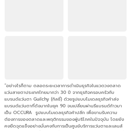
“อย่างไรก็ตาม ตลอดระยะเวลาการดำเนินธุรกิจในแวดวงตลาด
แว่นสายตาประเทศไทยมากว่า 30 ปี จากธุรกิจครอบครัวกับ
แบรนด์แว่นตา Guilchy (กิลชี่) ด้วยรูปแบบโมเดลธุรกิจค้าส่ง
แบรนด์แว่นตาที่ดังมากในยุค 90 จนเปลี่ยนผ่านรีแบรนด์ก้าวมา
เป็น OCCURA รูปแบบโมเดลธุรกิจค้าปลีก เพื่อขานรับความ
ต้องการของตลาดและพฤติกรรมของผู้บริโภคในปัจจุบัน โดยยัง
คงยึดจุดแข็งอย่างมั่นคงกับการเป็นศูนย์บริการแว่นตาและเลนส์