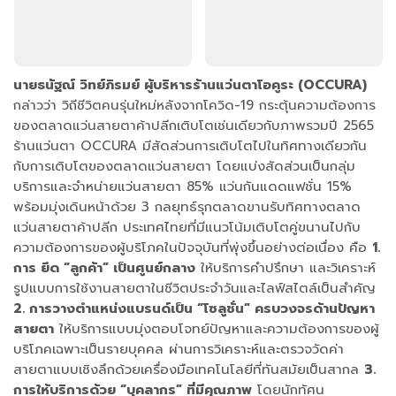
นายธนัฐณ์ วิทย์ภิรมย์ ผู้บริหารร้านแว่นตาโอคูระ (OCCURA)
กล่าวว่า วิถีชีวิตคนรุ่นใหม่หลังจากโควิด-19 กระตุ้นความต้องการ
ของตลาดแว่นสายตาค้าปลีกเติบโตเช่นเดียวกับภาพรวมปี 2565
ร้านแว่นตา OCCURA มีสัดส่วนการเติบโตไปในทิศทางเดียวกัน
กับการเติบโตของตลาดแว่นสายตา โดยแบ่งสัดส่วนเป็นกลุ่ม
บริการและจำหน่ายแว่นสายตา 85% แว่นกันแดดแฟชั่น 15%
พร้อมมุ่งเดินหน้าด้วย 3 กลยุทธ์รุกตลาดขานรับทิศทางตลาด
แว่นสายตาค้าปลีก ประเทศไทยที่มีแนวโน้มเติบโตคู่ขนานไปกับ
ความต้องการของผู้บริโภคในปัจจุบันที่พุ่งขึ้นอย่างต่อเนื่อง คือ
1.
การ ยึด “ลูกค้า” เป็นศูนย์กลาง
ให้บริการคำปรึกษา และวิเคราะห์
รูปแบบการใช้งานสายตาในชีวิตประจำวันและไลฟ์สไตล์เป็นสำคัญ
2. การวางตำแหน่งแบรนด์เป็น “โซลูชั่น” ครบวงจรด้านปัญหา
สายตา
ให้บริการแบบมุ่งตอบโจทย์ปัญหาและความต้องการของผู้
บริโภคเฉพาะเป็นรายบุคคล ผ่านการวิเคราะห์และตรวจวัดค่า
สายตาแบบเชิงลึกด้วยเครื่องมือเทคโนโลยีที่ทันสมัยเป็นสากล
3.
การให้บริการด้วย “บุคลากร” ที่มีคุณภาพ
โดยนักทัศน