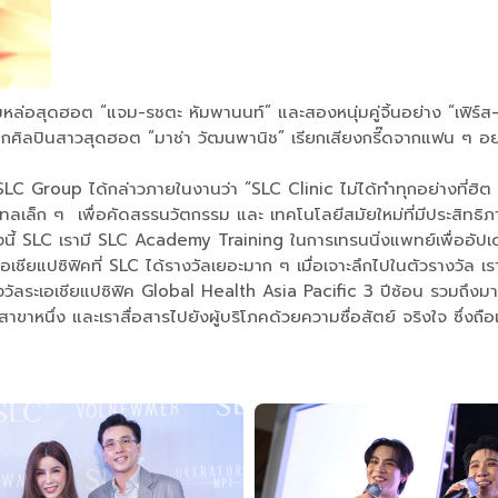
ล่อสุดฮอต “แจม-รชตะ หัมพานนท์” และสองหนุ่มคู่จิ้นอย่าง “เฟิร์ส-ค
์ตจากศิลปินสาวสุดฮอต “มาช่า วัฒนพานิช” เรียกเสียงกรี๊ดจากแฟน ๆ
 Group ได้กล่าวภายในงานว่า “SLC Clinic ไม่ได้ทำทุกอย่างที่ฮิต แต่
ล็ก ๆ เพื่อคัดสรรนวัตกรรม และ เทคโนโลยีสมัยใหม่ที่มีประสิทธิภาพสูง
ตรงนี้ SLC เรามี SLC Academy Training ในการเทรนนิ่งแพทย์เพื่
เอเชียแปซิฟิคที่ SLC ได้รางวัลเยอะมาก ๆ เมื่อเจาะลึกไปในตัวรางวั
ัลระเอเชียแปซิฟิค Global Health Asia Pacific 3 ปีซ้อน รวมถ
นึ่ง และเราสื่อสารไปยังผู้บริโภคด้วยความซื่อสัตย์ จริงใจ ซึ่งถือเป็