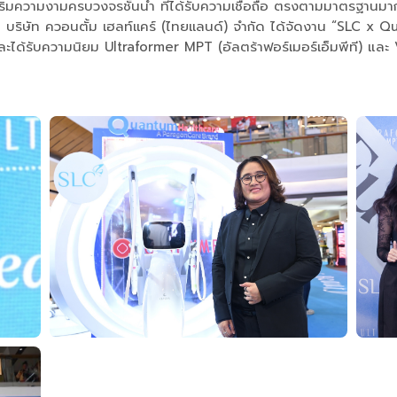
ริมความงามครบวงจรชั้นนำ ที่ได้รับความเชื่อถือ ตรงตามมาตรฐานมากที
บริษัท ควอนตั้ม เฮลท์เเคร์ (ไทยเเลนด์) จำกัด ได้จัดงาน “SLC x
ละได้รับความนิยม Ultraformer MPT (อัลตร้าฟอร์เมอร์เอ็มพีที) และ