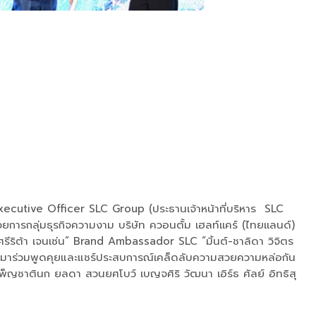
cutive Officer SLC Group (ประธานเจ้าหน้าที่บริหาร SLC
รกลุ่มธุรกิจความงาม บริษัท ควอนตั้ม เฮลท์เเคร์ (ไทยเเลนด์)
รีริต้า เจนเซ่น” Brand Ambassador SLC “มิ้นต์-ชาลิดา วิจิตร
อ” ที่มาร่วมพูดคุยและแชร์ประสบการณ์เคล็ดลับความสวยความหล่อกัน
พ็ญชาตินก ยลดา สวนยศโบว์ เบญจศิริ วัฒนา เอิร์ธ ศัลย์ อิทธิสุ