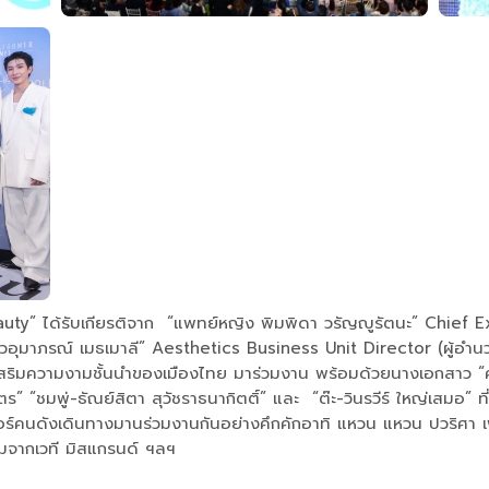
 ได้รับเกียรติจาก “แพทย์หญิง พิมพิดา วรัญญูรัตนะ” Chief Exe
มาภรณ์ เมธเมาลี” Aesthetics Business Unit Director (ผู้อำนวยกา
นเสริมความงามชั้นนำของเมืองไทย มาร่วมงาน พร้อมด้วยนางเอกสาว “ศ
จิตร” “ชมพู่-ธัณย์สิตา สุวัชราธนากิตติ์” และ “ต๊ะ-วินรวีร์ ใหญ่เสม
เซอร์คนดังเดินทางมานร่วมงานกันอย่างคึกคักอาทิ แหวน แหวน ปวริศา เ
งามจากเวที มิสแกรนด์ ฯลฯ