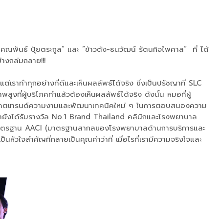
ณพันธ์ ปุ้ยตระกูล” และ “ข้าวตัง-ธนวัฒน์ รัตนกิจไพศาล” ที่ ได้
 อย่างถล่มถลาย!!!
เราทำทุกอย่างที่ดีและเห็นผลลัพธ์ได้จริง ซึ่งเป็นปรัชญาที่ SLC
ที่ผู้บริโภคทำแล้วต้องเห็นผลลัพธ์ได้จริง ดังนั้น หมอที่ผู้
ออัปเดตเทรนด์ความงามและพัฒนาเทคนิคใหม่ ๆ ในการตอบสนองความ
ล เรายังได้รับรางวัล No.1 Brand Thailand คลินิกและโรงพยาบาล
ึงมาตรฐาน AACI (มาตรฐานสากลของโรงพยาบาลด้านการบริการและ
นหัวใจสำคัญที่กลายเป็นคุณค่าว่าที่ เมื่อไรที่เรามีความจริงใจและ