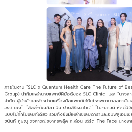
ภายในงาน “SLC x Quantum Health Care The Future of Beauty”
Group) นำทีมเหล่านายแพทย์ฝีมือดีของ SLC Clinic และ “นางสาวอุ
จำกัด ผู้นำเข้าและจำหน่ายเครื่องมือแพทย์ให้กับโรงพยาบาลสถาบั
วงศ์ทอง” “ลิลลี่-ภัณฑิลา วิน ปานสิริธนาโชติ” “โย-ยศวดี หัสดีวิ
แบบไม่กั๊กไปเลยทีเดียว รวมทั้งยังมีเหล่าเซเลปดาราและอินฟลูเอน
ขนันท์ ภูษณุ วงศาวณิชชากรฟลุ๊ค กะล่อน เติร์ด The Face นาง