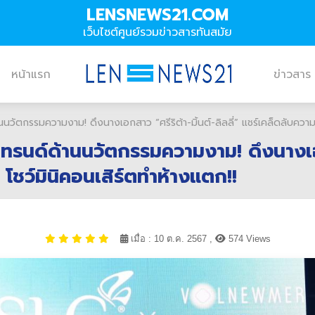
LENSNEWS21.COM
เว็บไซต์ศูนย์รวมข่าวสารทันสมัย
หน้าแรก
ข่าวสาร
ตกรรมความงาม! ดึงนางเอกสาว “ศรีริต้า-มิ้นต์-ลิลลี่” แชร์เคล็ดลับความสว
รนด์ด้านนวัตกรรมความงาม! ดึงนางเอกสาว
โชว์มินิคอนเสิร์ตทำห้างแตก!!
เมื่อ : 10 ต.ค. 2567 ,
574 Views