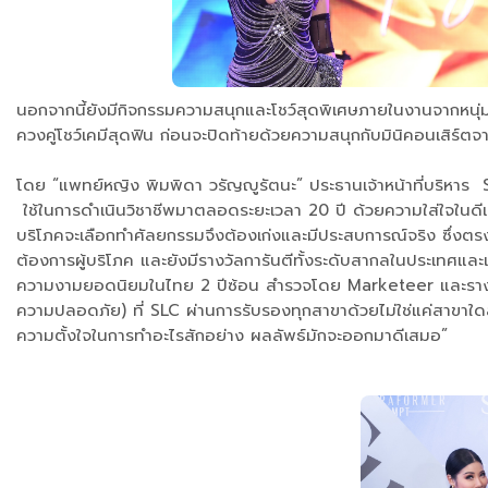
นอกจากนี้ยังมีกิจกรรมความสนุกและโชว์สุดพิเศษภายในงานจากหนุ่มห
ควงคู่โชว์เคมีสุดฟิน ก่อนจะปิดท้ายด้วยความสนุกกับมินิคอนเสิร
โดย “แพทย์หญิง พิมพิดา วรัญญูรัตนะ” ประธานเจ้าหน้าที่บริหาร SLC
ใช้ในการดำเนินวิชาชีพมาตลอดระยะเวลา 20 ปี ด้วยความใส่ใจในดีเทลเ
บริโภคจะเลือกทำศัลยกรรมจึงต้องเก่งและมีประสบการณ์จริง ซึ่ง
ต้องการผู้บริโภค และยังมีรางวัลการันตีทั้งระดับสากลในประเทศและ
ความงามยอดนิยมในไทย 2 ปีซ้อน สำรวจโดย Marketeer และรางว
ความปลอดภัย) ที่ SLC ผ่านการรับรองทุกสาขาด้วยไม่ใช่แค่สาขาใดสาขาห
ความตั้งใจในการทำอะไรสักอย่าง ผลลัพธ์มักจะออกมาดีเสมอ”