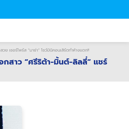
ย เซอร์ไพร์ส “มาช่า” โชว์มินิคอนเสิร์ตทำห้างแตก!!
 “ศรีริต้า-มิ้นต์-ลิลลี่” แชร์