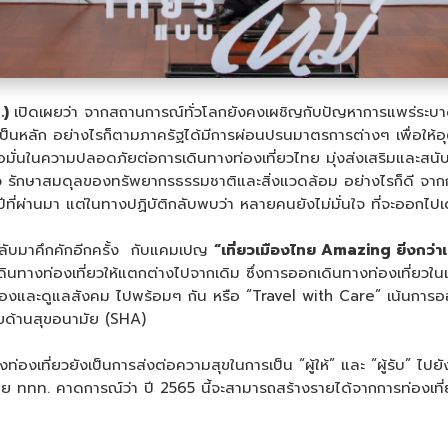
.)
เปิดเผยว่า จากสถานการณ์ทั่วโลกยังคงเผชิญกับปัญหาการแพร่ระบ
็นหลัก อย่างไรก็ตามภาครัฐได้มีการผ่อนปรนมาตรการต่างๆ เพื่อให้อุ
ั่นในความปลอดภัยต่อการเดินทางท่องเที่ยวไทย มุ่งส่งเสริมและสนับ
ี่ยว รักษาสมดุลของทรัพยากรธรรมชาติและสิ่งแวดล้อม อย่างไรก็ดี จา
ี่ผ่านมา แต่ในทางปฏิบัติกลับพบว่า หลายคนยังไม่มั่นใจ ที่จะออกไปเด
ลับมาคึกคักอีกครั้ง กับแคมเปญ
“เที่ยวเมืองไทย Amazing ยิ่งกว่าเ
ทางท่องเที่ยวให้แตกต่างไปจากเดิม ซึ่งการออกเดินทางท่องเที่ยวในเมื
วเองและดูแลสังคม ไปพร้อมๆ กัน หรือ “Travel with Care” เน้นการออกเ
ยด้านสุขอนามัย (SHA)
งท่องเที่ยวยังเป็นการส่งต่อความสุขในการเป็น “ผู้ให้” และ “ผู้รับ” ไ
ดย ททท. คาดการณ์ว่า ปี 2565 นี้จะสามารถสร้างรายได้จากการท่องเที