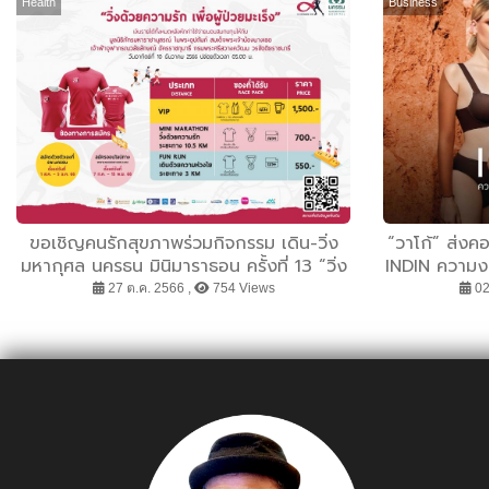
Health
Business
ขอเชิญคนรักสุขภาพร่วมกิจกรรม เดิน-วิ่ง
“วาโก้” ส่ง
มหากุศล นครธน มินิมาราธอน ครั้งที่ 13 “วิ่ง
INDIN ความงา
ด้วยความรัก เพื่อผู้ป่วยมะเร็ง”
ดึง “โบกี้ ไ
27 ต.ค. 2566 ,
754 Views
02
งามของผู้หญ
เพราะสิ่งที่
ตั้งเป