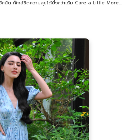
ีกนิด ก็ใกล้ชิดความสุขได้ยิ่งกว่าเดิม Care a Little More…