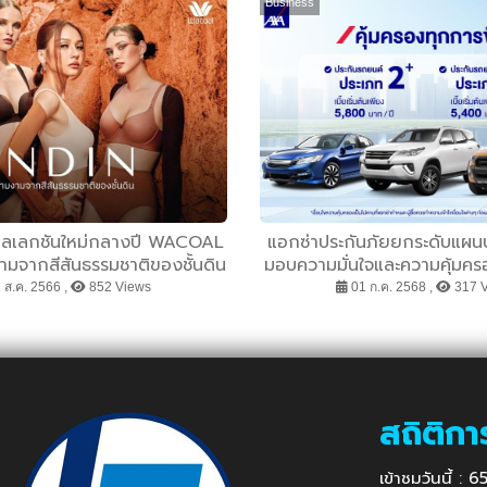
Business
คอลเลกชันใหม่กลางปี WACOAL
แอกซ่าประกันภัยยกระดับแผน
มจากสีสันธรรมชาติของชั้นดิน
มอบความมั่นใจและความคุ้มคร
ลอ้อน” เป็นพรีเซ็นเตอร์ ชูความ
ทุกการเดินทาง
 ส.ค. 2566 ,
852 Views
01 ก.ค. 2568 ,
317 
ิง ไม่ใช่เพียงสีผิวและรูปร่าง
เกิดขึ้นตามธรรมชาติล้วนสวยงาม
้ายอดขาย 200 ล้านบาท!!
สถิติกา
เข้าชมวันนี้ :