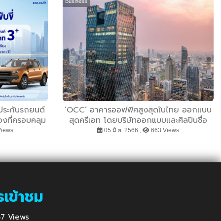
Business
ประกันรถยนต์
‘OCC’ อาคารออฟฟิศสูงสุดในไทย ออกแบบ
องที่ครอบคลุม
สุดครีเอท โดยบริษัทออกแบบและศิลปินชื่อ
ก้องโลก ภายใต้คอนเซ็ปต์ ’REIMAGINE
Views
05 มิ.ย. 2566 ,
663 Views
YOUR WORLD’ สถาปัตยกรรมที่จะเปลี่ยน
โลกแห่งการทำงานและไลฟ์สไตล์ทุกมิติ
รเข้าชม
 657 Views