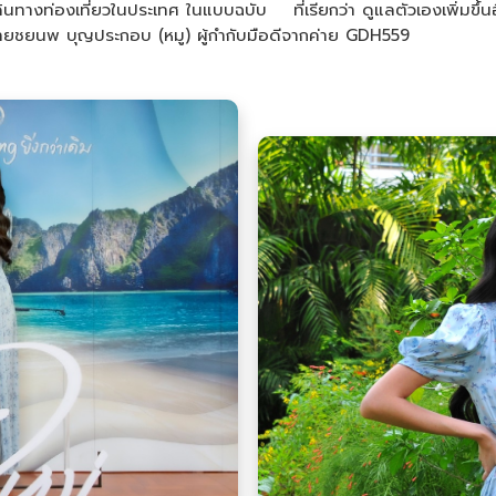
ทางท่องเที่ยวในประเทศ ในแบบฉบับ ที่เรียกว่า ดูแลตัวเองเพิ่มขึ้นอ
ชยนพ บุญประกอบ (หมู) ผู้กำกับมือดีจากค่าย GDH559