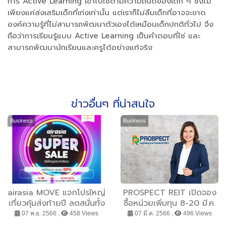
การ Active Learning เข้าไปใช้ตามความถนัดของเด็ก ๆ ซึ่งไม่
เพียงแค่ส่งเสริมเด็กที่เก่งเท่านั้น แต่เราก็ไม่ลืมเด็กที่อาจจะขาด
องค์ความรู้ที่ไม่สามารถพัฒนาตัวเองได้เหมือนเด็กปกติทั่วไป จึง
ถือว่าการเรียนรู้แบบ Active Learning เป็นคำตอบที่ใช่ และ
สามารถพัฒนานักเรียนและครูได้อย่างแท้จริง
ข่าวอื่นๆ ที่น่าสนใจ
Business
Business
airasia MOVE แจกโปรใหญ่
PROSPECT REIT เปิดจอง
เที่ยวคุ้มส่งท้ายปี ลดสนั่นทั้ง
ซื้อหน่วยเพิ่มทุน 8-20 มี.ค.
แอป สูงสุด 50%* ระหว่าง
นี้ ราคาสูงสุดไม่เกิน 9.70
07 พ.ย. 2566 ,
458 Views
07 มี.ค. 2566 ,
496 Views
8-17 พฤศจิกายน 2566
บาท ชูผลตอบแทนแข็งแกร่ง