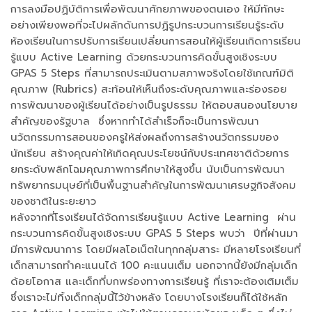
การลงมือปฏิบัติการเพื่อพัฒนาศักยภาพของตนเอง ให้มีทักษะ
อย่างเพียงพอที่จะไปผลักดันการปฏิรูปกระบวนการเรียนรู้ระดับ
ห้องเรียนในการปรับการเรียนเปลี่ยนการสอนให้ผู้เรียนเกิดการเรียน
รู้แบบ Active Learning ด้วยกระบวนการคิดขั้นสูงเชิงระบบ
GPAS 5 Steps ที่สามารถประเมินตามสภาพจริงโดยใช้เกณฑ์มิติ
คุณภาพ (Rubrics) สะท้อนให้เห็นถึงระดับคุณภาพและร่องรอย
การพัฒนาของผู้เรียนได้อย่างเป็นรูปธรรม ให้ตอบสนองนโยบาย
สำคัญของรัฐบาล ซึ่งหากทำได้สำเร็จก็จะเป็นการพัฒนา
นวัตกรรมการสอนของครูให้ส่งผลถึงการสร้างนวัตกรรมของ
นักเรียน สร้างคุณค่าให้เกิดคุณประโยชน์กับประเทศชาติด้วยการ
ยกระดับพลิกโฉมคุณภาพการศึกษาให้สูงขึ้น นับเป็นการพัฒนา
ทรัพยากรมนุษย์ที่เป็นพื้นฐานสำคัญในการพัฒนาเศรษฐกิจสังคม
ของชาติในระยะยาว
หลังจากที่โรงเรียนได้จัดการเรียนรู้แบบ Active Learning ผ่าน
กระบวนการคิดขั้นสูงเชิงระบบ GPAS 5 Steps พบว่า ปีที่ผ่านมา
มีการพัฒนาการ โดยมีผลโอเน็ตในทุกกลุ่มสาระ มีหลายโรงเรียนที่
เด็กสามารถทำคะแนนได้ 100 คะแนนเต็ม นอกจากนี้ยังมีกลุ่มเด็ก
ด้อยโอกาส และเด็กที่บกพร่องทางการเรียนรู้ ที่เราจะต้องเติมเต็ม
ซึ่งเราจะไม่ทิ้งเด็กกลุ่มนี้ไว้ข้างหลัง โดยบางโรงเรียนก็ได้ใช้หลัก