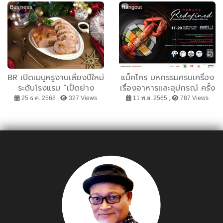
กว่า 8%
Business
Hangout
BR เปิดเมนูหรูงานเลี้ยงปีใหม่
แม็คโคร มหกรรมครบเครื่อง
ระดับโรงแรม “เป็ดย่าง
เรื่องอาหารและอุปกรณ์ ครั้ง
ฮ่องกง เป็ดกงฟีต์ อกเป็ด
ที่ 15 หรือ แม็คโคร โฮเรก้า
25 ธ.ค. 2568 ,
327 Views
11 พ.ย. 2565 ,
787 Views
พาสตรามี่ เป็ดอบผลไม้”
ครั้งที่ 15