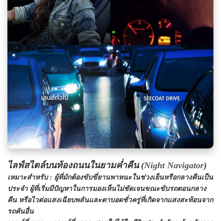
ไลฟ์สไตล์บนท้องถนนในยามค่ำคืน (
Night Navigator
)
เหมาะสำหรับ
: ผู้ที่มักต้องขับขี่ยานพาหนะในช่วงเย็นหรือกลางคืนเป็น
ประจำ ผู้ที่เริ่มมีปัญหาในการมองเห็นไม่ชัดเจนขณะขับรถตอนกลาง
คืน หรือไวต่อแสงเฉียบพลันและตาบอดชั่วครู่ที่เกิดจากแสงสะท้อนจาก
รถคันอื่น