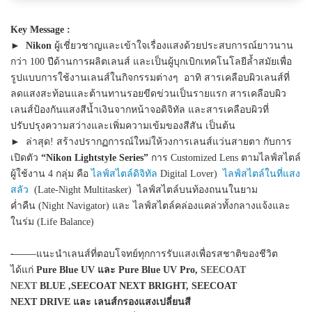
Key Message :
►
Nikon
ผู้เชี่ยวชาญและเข้าใจเรื่องแสงด้วยประสบการณ์ยาวนาน
กว่า 100 ปีด้านการผลิตเลนส์ และเป็นผู้บุกเบิกเทคโนโลยีล้ำสมัยเพื่อ
รูปแบบการใช้งานเลนส์ในกิจกรรมต่างๆ อาทิ สารเคลือบผิวเลนส์ที่
ลดแสงสะท้อนและต้านทานรอยขีดข่วนเป็นรายแรก สารเคลือบผิว
เลนส์ป้องกันแสงสีน้ำเงินจากหน้าจอดิจิทัล และสารเคลือบผิวที่
ปรับปรุงความสว่างและเพิ่มความเข้มของสีสัน เป็นต้น
►
​ ล่าสุด! สร้างปรากฏการณ์ใหม่ให้วงการเลนส์แว่นสายตา กับการ
เปิดตัว
“Nikon Lightstyle Series”
การ Customized Lens ตามไลฟ์สไตล์
ผู้ใช้งาน 4 กลุ่ม คือ
ไลฟ์สไตล์ดิจิทัล
Digital Lover)
ไลฟ์สไตล์ในที่แสง
สลัว
(Late-Night Multitasker) ไลฟ์สไตล์บนท้องถนนในยาม
ค่ำคืน (Night Navigator) และ ไลฟ์สไตล์คล่องแคล่วทั้งกลางแจ้งและ
ในร่ม (Life Balance)
·
แนะนำเลนส์ที่ตอบโจทย์ทุกการรับแสงเพื่อรสชาติของชีวิต
ได้แก่
Pure Blue UV และ Pure Blue UV Pro,
SEECOAT
NEXT
BLUE ,SEECOAT NEXT BRIGHT, SEECOAT
NEXT DRIVE และ เลนส์กรองแสงเปลี่ยนสี