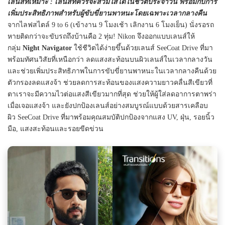
เลนส์ที่เหมาะ
: เลนส์ที่ควรจะสวมใส่ได้ในชีวิตประจำวัน พร้อมกับการ
เพิ่มประสิทธิภาพสำหรับผู้ขับขี่ยานพาหนะโดยเฉพาะเวลากลางคืน
จากไลฟสไตล์ 9 to 6 (เข้างาน 9 โมงเช้า เลิกงาน 6 โมงเย็น) นั่งรอรถ
หายติดกว่าจะขับรถถึงบ้านคือ 2 ทุ่ม! Nikon จึงออกแบบเลนส์ให้
กลุ่ม
Night Navigator
ใช้ชีวิตได้ง่ายขึ้นด้วยเลนส์ SeeCoat Drive ที่มา
พร้อมทัศนวิสัยที่เหนือกว่า ลดแสงสะท้อนบนผิวเลนส์ในเวลากลางวัน
และช่วยเพิ่มประสิทธิภาพในการขับขี่ยานพาหนะในเวลากลางคืนด้วย
ตัวกรองลดแสงจ้า ช่วยลดการสะท้อนของแสงความยาวคลื่นสีเขียวที่
ตาเราจะมีความไวต่อแสงสีเขียวมากที่สุด ช่วยให้ผู้ใส่ลดอาการตาพร่า
เมื่อเจอแสงจ้า และยังปกป้องเลนส์อย่างสมบูรณ์แบบด้วยสารเคลือบ
ผิว SeeCoat Drive ที่มาพร้อมคุณสมบัติปกป้องจากแสง UV, ฝุ่น, รอยนิ้ว
มือ, แสงสะท้อนและรอยขีดข่วน