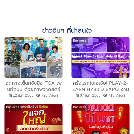
ข่าวอื่นๆ ที่น่าสนใจ
Technology
Business
จุดกางเต็นท์จับมือ TOA เพ
ครั้งแรกในเอเชีย! PLAY-2-
นท์ถนน ด้วยภาพวาดสัตว์
EARN HYBRID EXPO งาน
ป่า 3 มิติ หวังช่วยลด
รวมตัวสุดยอดองค์กรและนัก
12 ธ.ค. 2565 ,
728 Views
07 ส.ค. 2565 ,
718 Views
อุบัติเหตุรถชนสัตว์ป่า
พัฒนาตัวท็อปจากแวดวง
นำร่องที่อุทยานแห่งชาติเขา
P2E INDUSTRY ที่ใหญ่ที่สุด
Business
Business
ใหญ่