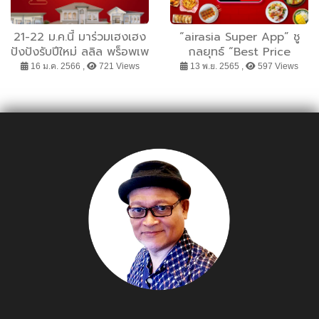
21-22 ม.ค.นี้ มาร่วมเฮงเฮง
“airasia Super App” ชู
ปังปังรับปีใหม่ ลลิล พร็อพเพ
กลยุทธ์ “Best Price
อร์ตี้ แจกใหญ่ ลดกว่าครึ่ง
Guaranteed” รับประกัน
16 ม.ค. 2566 ,
721 Views
13 พ.ย. 2565 ,
597 Views
ล้าน “ฉลองนิวเยียร์ นิวโฮม”
ราคาโรงแรมดีที่สุด ตอกย้ำ
ผู้นำด้านการท่องเที่ยว ลด
โหดมอบส่วนลดที่พัก-เดิน
ทาง-อาหาร ตลอดเดือน
พฤศจิกายน