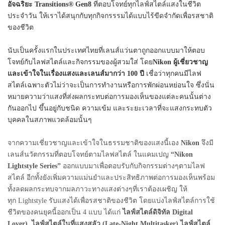
อัจฉริยะ Transitions®️ Gen8
ที่ตอบโจทย์ทุกไลฟ์สไตล์แสงในชีวิต
ประจำวัน ให้เราได้สนุกกับทุกกิจกรรรมได้แบบไร้ขีดจำกัดเพื่อรสชาติ
ของชีวิต
นับเป็นครั้งแรกในประเทศไทยที่เลนส์แว่นตาถูกออกแบบมาให้ตอบ
โจทย์กับไลฟสไตล์และกิจกรรมของผู้สวมใส่ โดย
Nikon ผู้เชี่ยวชาญ
และเข้าใจในเรื่องแสงและเลนส์มากว่า 100 ปี
เชื่อว่าทุกคนมีไลฟ
สไตล์เฉพาะตัวไม่ว่าจะเป็นการทำงานหรือการพักผ่อนหย่อนใจ ซึ่งนั่น
หมายความว่าแสงที่ส่งผลกระทบต่อการมองเห็นของแต่ละคนนั้นต่าง
กันออกไป ขึ้นอยู่กับชนิด ความเข้ม และระยะเวลาที่จะแสงกระทบตัว
บุคคลในสภาพแวดล้อมนั้นๆ
จากความเชี่ยวชาญและเข้าใจในธรรมชาติของแสงนี้เอง
Nikon
จึงมี
เลนส์นวัตกรรมที่ตอบโจทย์ตามไลฟสไตล์ ในแคมเปญ
“Nikon
Lightstyle Series”
ออกแบบมาเพื่อตอบรับกับกิจกรรมต่างๆตามไลฟ
สไตล์ อีกทั้งยังเพิ่มความแม่นยำและประสิทธิภาพต่อการมองเห็นพร้อม
ทั้งลดผลกระทบจากมลภาวะทางแสงต่างๆที่เราต้องเผชิญ ให้
ทุก Lightstyle รับแสงได้เพื่อรสชาติของชีวิต โดยแบ่งไลฟ์สไตล์การใช้
ชีวิตของคนยุคนี้ออกเป็น 4 แบบ ได้แก่
ไลฟ์สไตล์ดิจิทัล
Digital
Lover) ไลฟ์สไตล์ในที่แสงสลัว (Late-Night Multitasker) ไลฟ์สไตล์