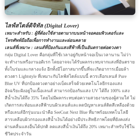
ไลฟ์สไตล์ดิจิทัล (Digital Lover)
เหมาะสำหรับ
: ผู้ที่ต้องใช้สายตามากบนหน้าจอคอมพิวเตอร์และ
โทรศัพท์มือถือเพื่อการทำงานและผ่อนคลาย
เลนส์ที่เหมาะ
: เลนส์ที่ป้องกันแสงสีฟ้าที่เป็นอันตรายต่อดวงตา
กลุ่ม
Digital Lover คือกลุ่มที่ใช้เวลาอยู่กับหน้าจอเป็นเวลานาน ไม่ว่า
จะทำงานหรืองานอดิเรก โดยอาจจะได้รับผลกระทบจากแสงที่อันตราย
ทั้งในร่มและกลางแจ้ง อีกทั้งมีโอกาสมากขึ้นที่จะเกิดอาการเมื่อยล้า
ดวงตา Lightstyle ที่เหมาะกับไลฟ์สไตล์แบบนี้ ควรเลือกเลนส์ Pure
Blue UV ที่ปกป้องดวงตาอย่างเบ็ดเสร็จด้วยเทคโนโลยีกรองแสง
อัจฉริยะฝังอยู่ในเนื้อเลนส์ สามารถป้องกันแสง UV ได้ถึง 100% แสง
สีน้ำเงินได้ถึง 35% โดยไม่มีผลกระทบต่อความสวยงามของผู้สวมใส่ ไม่
เกิดการสะท้อนแสงสีฟ้าบนผิวเลนส์และลดปัญหาเลนส์ติดสีเหลืองด้วย
หรือเลนส์อีกรุ่นแนะนำคือ SeeCoat Next Blue ที่มาพร้อมเทคโนโลยี
สารเคลือบผิวกรองแสงสีน้ำเงินได้อย่างมีประสิทธิภาพโดยที่ยังคงส่ง
ผ่านคลื่นแสงอื่นได้ปกติ ลดแสงสีน้ำเงินได้ถึง 20% เหมาะสำหรับใช้ใน
ชีวิตประจำวัน