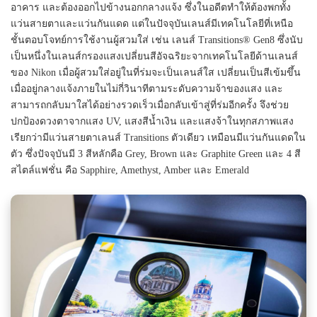
อาคาร และต้องออกไปข้างนอกกลางแจ้ง ซึ่งในอดีตทำให้ต้องพกทั้ง
แว่นสายตาและแว่นกันแดด แต่ในปัจจุบันเลนส์มีเทคโนโลยีที่เหนือ
ชั้นตอบโจทย์การใช้งานผู้สวมใส่ เช่น เลนส์ Transitions®️ Gen8 ซึ่งนับ
เป็นหนึ่งในเลนส์กรองแสงเปลี่ยนสีอัจฉริยะจากเทคโนโลยีด้านเลนส์
ของ Nikon เมื่อผู้สวมใส่อยู่ในที่ร่มจะเป็นเลนส์ใส เปลี่ยนเป็นสีเข้มขึ้น
เมื่ออยู่กลางแจ้งภายในไม่กี่วินาทีตามระดับความจ้าของแสง และ
สามารถกลับมาใสได้อย่างรวดเร็วเมื่อกลับเข้าสู่ที่ร่มอีกครั้ง จึงช่วย
ปกป้องดวงตาจากแสง UV, แสงสีน้ำเงิน และแสงจ้าในทุกสภาพแสง
เรียกว่ามีแว่นสายตาเลนส์ Transitions ตัวเดียว เหมือนมีแว่นกันแดดใน
ตัว ซึ่งปัจจุบันมี 3 สีหลักคือ Grey, Brown และ Graphite Green และ 4 สี
สไตล์แฟชั่น คือ Sapphire, Amethyst, Amber และ Emerald