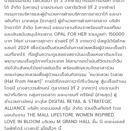
นายธรรมรัตน์ โชควัฒนา (ที่ 3 จากซ้าย) กรรมการบริษัท ไทยวา
โก้ จำกัด (มหาชน) นายประณต เวสารัชวิทย์ (ที่ 2 จากซ้าย)
กรรมการบริหารและผู้อำนวยการฝ่ายบริหารการขายวาโก้ และนา
งอินทิรา นาคสกุล (ขวาสุด) ผู้อำนวยการฝ่ายการตลาด บริษัท
ไทยวาโก้ จำกัด (มหาชน) มอบบาลานซิ่งบราพร้อมเต้านมเทียม
และเงินสนับสนุนโครงการ OPAL FOR HER รวมมูลค่า 150000
บาท ให้แก่ นางสาวสุชาตา ช่วงศรี (ที่ 3 จากขวา) มิสยูนิเวิร์สไทย
แลนด์ 2024 เพื่อร่วมเป็นส่วนหนึ่งในการช่วยเหลือผู้ป่วยมะเร็งเต้า
นมที่ยากไร้ ที่อยู่ในความดูแลของสถาบันมะเร็งแห่งชาติและโรง
พยาบาลมะเร็งภูมิภาคทั่วประเทศ ให้สามารถดำเนินชีวิตประจำวัน
ต่อไปในสังคมได้อย่างเข้มแข็ง พร้อมเชิญชวนจิตอาสาร่วม
ตกแต่งหมวกสวยเพื่อผู้ป่วยมะเร็งในกิจกรรม “หมวกสวย ใจสวย
(Hat From Heart)” ภายใต้โครงการวาโก้โบว์ชมพู สู้มะเร็งเต้านม
โดยมี นางสาววรลักษณ์ ตุลาภรณ์ (ที่ 2 จากขวา) ประธานเจ้า
หน้าที่บริหาร กลุ่มการตลาด และนายนที ศรีรัศมี (ซ้ายสุด) ผู้
อำนวยการใหญ่ อาวุโส DIGITAL RETAIL & STRATEGIC
ALLIANCE บริษัท เดอะมอลล์ กรุ๊ป จำกัด ร่วมเป็นเกียรติ โดย
มอบในงาน THE MALL LIFESTORE WOMEN INSPIRED
LOVE IN BLOOM บริเวณ M GRAND HALL ชั้น G เดอะมอลล์
ไลฟ์สโตร์ บางกะปิ เมื่อเร็วๆ นี้