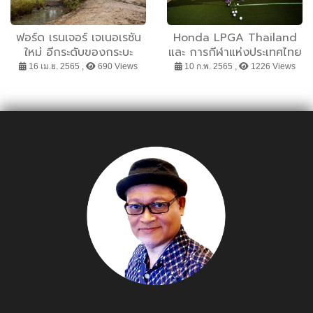
ฟอร์ด เรนเจอร์ เจเนอเรชัน
Honda LPGA Thailand
ใหม่ อีกระดับของกระบะ
และ การกีฬาแห่งประเทศไทย
อเนกประสงค์
เชิญชวนเยาวชนร่วม
16 เม.ย. 2565 ,
690 Views
10 ก.พ. 2565 ,
1226 Views
กิจกรรมพัฒนาทักษะกีฬา
กอล์ฟ “ฮอนด้า แอลพีจีเอ
ไทยแลนด์ จูเนียร์ กอล์ฟ
คลินิก 2022” เปิดรับสมัคร
ตั้งแต่วันนี้ ถึง 16
กุมภาพันธ์ 2565