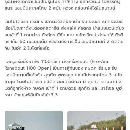
รุ่งมาผงาดคว้าแชมป์ในรุ่นโปร ทำให้ทาง ธภัทรวัฒน์ โจสรรศ์นุ
สนธิ์ แชมป์ประเทศไทย 2 สมัย หวังจะกลับมาให้ได้ในสนามนี้
เกมโมโตแรก กีรติกร เปิดตัวได้ดีออกนำก่อน ขณะที่ ธภัทรวัฒน์
เรือมีปัญหาตั้งแต่ออกสตาร์ต ส่งผลให้ กีรติกร นำแบบม้วนเดียว
จบเข้าที่ 1 ตามด้วย ธีรภัทร มีชัย และ ธภัทรวัฒน์ ส่งผลให้ กีรติ
กร เก็บ 60 คะแนนเต็ม หวังได้ถึงการเป็นแชมป์สนามที่ 2 ติดต่อ
กัน ในอีก 2 โมโตที่เหลือ
และรุ่นเรือนั่งอาชีพ 1100 ซีซี แต่งเครื่องยนต์ (Pro-Am
Runabout 1100 Open) เป็นการสู้กันของ กษิดิศ ธีระประธีป
แชมป์สนามที่แล้วกับ สุภทัต ฟูตระกูล แชมป์ประเทศไทย 3 สมัย
ล่าสุด โดยโมโตแรก กษิดิศ ออกตัวดีกว่า มี สุภทัต ตามมาที่ 2
แต่ก็ถูกทิ้งห่าง กษิดิศ เข้าที่ 1 ตามด้วย สุภทัต และ มาร์เชล บูฮี
ซาน นักแข่งฟิลิปปินส์เข้าที่ 3