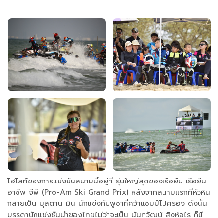
ไฮไลท์ของการแข่งขันสนามนี้อยู่ที่ รุ่นใหญ่สุดของเรือยืน เรือยืน
อาชีพ จีพี (Pro-Am Ski Grand Prix) หลังจากสนามแรกที่หัวหิน
กลายเป็น มุสตาน มิน นักแข่งกัมพูชาที่คว้าแชมป์ไปครอง ดังนั้น
บรรดานักแข่งชั้นนำของไทยไม่ว่าจะเป็น นันทวัฒน์ สิงห์อุไร ก็มี