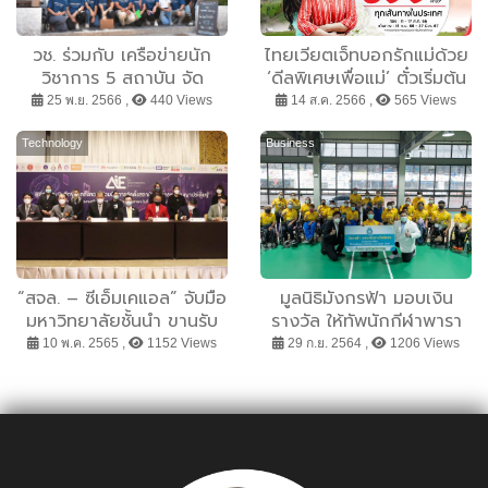
วช. ร่วมกับ เครือข่ายนัก
ไทยเวียตเจ็ทบอกรักแม่ด้วย
วิชาการ 5 สถาบัน จัด
‘ดีลพิเศษเพื่อแม่’ ตั๋วเริ่มต้น
กิจกรรม “Seafood
699 บาท
25 พ.ย. 2566 ,
440 Views
14 ส.ค. 2566 ,
565 Views
Business Matching” เพิ่ม
ขีดความสามารถในการ
Technology
Business
แข่งขันของผู้ประกอบการ
ประมงเพื่อขับเคลื่อนธุรกิจ
อาหารทะเล
“สจล. – ซีเอ็มเคแอล” จับมือ
มูลนิธิมังกรฟ้า มอบเงิน
มหาวิทยาลัยชั้นนำ ขานรับ
รางวัล ให้ทัพนักกีฬาพารา
นโยบาย อว. จัดตั้ง “สถาบัน
ลิมปิกไทย มูลค่ากว่า 1.5
10 พ.ค. 2565 ,
1152 Views
29 ก.ย. 2564 ,
1206 Views
วิศวกรรมปัญญาประดิษฐ์”
ล้านบาท
ปั้นเอไอแซนด์บอกซ์ แห่งแรก
ของไทย