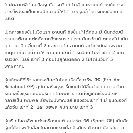
“แฝดสายฟ้า” ธนวิชญ์ กับ ธนวินท์ โมลี และอานนท์ หงษ์กลาง
ต่างก็หวังจะเป็นแชมป์สนามนี้ให้ได้ โดยรุ่นนี้ทำการแข่งขันกัน 3
โมโต
เปิดการแข่งขันโมโตแรก อานนท์ ชิงขึ้นนำได้ก่อน มี นันทวัฒน์
ตามมาติดๆ แต่หลังจากวิ่งครบรอบแรก นันทวัฒน์ ตกลงไป เป็น
มุสตาน มิน ขึ้นมาที่ 2 และตามไล่ อานนท์ อย่างหนักจนพลาด
สะดุดคลื่นตกน้ำทำให้ อานนท์ เข้าที่ 1 ธนวินท์ โมลี เข้าที่ 2 และ
ธนวิชญ์ โมลี เข้าที่ 3 ก่อนไปสู้กันต่ออีก 2 โมโตในวันที่ 5
พฤษภาคม
รุ่นเจ็ตสกีที่เร็วและแรงที่สุดในโลก เรือนั่งอาชีพ จีพี (Pro-Am
Runabout GP) สุภัค เสร็จธุระ เริ่มเกมได้ดีขึ้นนำก่อน ตามด้วย
ธีระ เสร็จธุระ แชมป์ประเทศไทยพี่ชาย แต่ทั้งคู่เกิดเรือมีปัญหา
กลายเป็น เพิ่มพล ธีรพัฒน์พาณิชย์ แซงรวบเข้าที่ 1 มี ขุนณรงค์
แก้วจีน เข้าที่ 2 และ ชยพล คุ้มทะยาย เข้าที่ 3
รุ่นเรือนั่งอาชีพ แต่งเครื่องยนต์ สปอร์ต จีพี (Sport GP) เป็นอีก
รุ่นที่มีการพลิกล็อกในสนามแรกเมื่อ กีรติกร ผิวงาม นักแข่งดาว