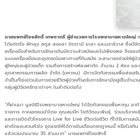
นายแพทย์ไชยสิทธิ์ เทพชาตรี ผู้อำนวยการโรงพยาบาลหาดใหญ่
ก
ได้แก่ตรัง พัทลุง สตูล สงขลา ปัตตานี ยะลา และนราธิวาส ซึ่งมีอัตร
เครื่องมือสำหรับการรักษาเดิมมีความล้าสมัยและไม่เพียงพอ จึงรองรั
ระบบเครื่องมือและอุปกรณ์เฉพาะทางที่ทันสมัย จะสามารถช่วยให้ผู้ป่ว
ผู้ใหญ่และผู้ป่วยเด็ก รวมถึงการสร้างห้องผ่าตัด จำนวน 2 ห้อง
อุตสาหกรรมการผลิต จำกัด (มหาชน) มีการจัดกิจกรรมเพื่อส่งเ
จำเป็นที่เร่งด่วนในการช่วยชีวิตผู้ป่วยที่รอรับการรักษามีอยู่เป
กลุ่มผู้มีจิตศรัทธาต่างๆ ในลำดับต่อไป
“ที่ผ่านมา มูลนิธิโรงพยาบาลหาดใหญ่ ได้จัดกิจกรรมเพื่อหาทุน อา
ราชการ ภาคเอกชนนำโดย คุณสมนึก โชติวัฒนะพันธุ์ ร่วมบริจาคเงินส
และการเปิดตัวโครงการ Live for Live ชีวิตต่อชีวิต ที่ได้รับกา
ผ่าตัดและสวนหัวใจ ชุดแรกให้ได้ภายในเดือนกรกฎาคมนี้ หรือไม่เกิน
แล้วรวมประมาณ 35 ล้านบาท” นายแพทย์ไชยสิทธิ์