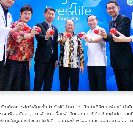
ณฑ์อาหารสัตว์เลี้ยงชั้นนำ CMC โดย “สมนึก โชติวัฒนะพันธุ์” นำทีมจ
ใหญ่ เพื่อสนับสนุนการจัดหาเครื่องผ่าตัดและสวนหัวใจ ห้องผ่าตัด 
้ารับบริการในศูนย์หัวใจกว่า 55921 รายต่อปี พร้อมกันนี้ต่อยอดการสื