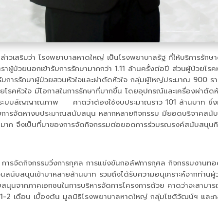
ล่าวเสริมว่า โรงพยาบาลหาดใหญ่ เป็นโรงพยาบาลรัฐ ที่ให้บริการรักษาด
าผู้ป่วยนอกเข้ารับการรักษามากกว่า 1.11 ล้านครั้งต่อปี ส่วนผู้ป่วยโร
บการรักษาผู้ป่วยสวนหัวใจและผ่าตัดหัวใจ กลุ่มผู้ใหญ่ประมาณ 900 รายต
ยโรคหัวใจ มีโอกาสในการรักษาที่มากขึ้น โดยอุปกรณ์และเครื่องผ่าตัดหั
 และระบบสัญญาณภาพ คาดว่าต้องใช้งบประมาณราว 101 ล้านบาท ซึ่งที
สริมการจัดหางบประมาณสนับสนุน หลากหลายกิจกรรม มียอดบริจาคสนั
็นจำนวนมาก จึงเป็นที่มาของการจัดกิจกรรมต่อยอดการร่วมรณรงค์สนับสนุ
ทิ การจัดกิจกรรมวิ่งการกุศล การแข่งขันกอล์ฟการกุศล กิจกรรมงานทอด
นับสนุนเข้ามาหลายล้านบาท รวมถึงได้รับความอนุเคราะห์จากท่านผู้ว่
รสนับสนุนจากภาคเอกชนในการบริหารจัดการโครงการด้วย คาดว่าจะสามาร
 1-2 เดือน เบื้องต้น มูลนิธิโรงพยาบาลหาดใหญ่ กลุ่มโชติวัฒน์ฯ และก