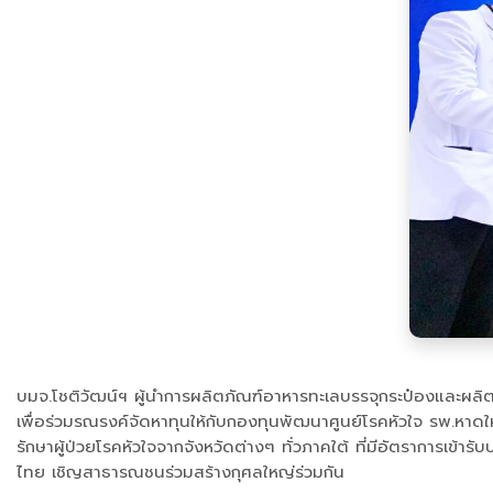
บมจ.โชติวัฒน์ฯ ผู้นำการผลิตภัณฑ์อาหารทะเลบรรจุกระป๋องและผลิตภั
เพื่อร่วมรณรงค์จัดหาทุนให้กับกองทุนพัฒนาศูนย์โรคหัวใจ รพ.หาด
รักษาผู้ป่วยโรคหัวใจจากจังหวัดต่างๆ ทั่วภาคใต้ ที่มีอัตราการเข
ไทย เชิญสาธารณชนร่วมสร้างกุศลใหญ่ร่วมกัน