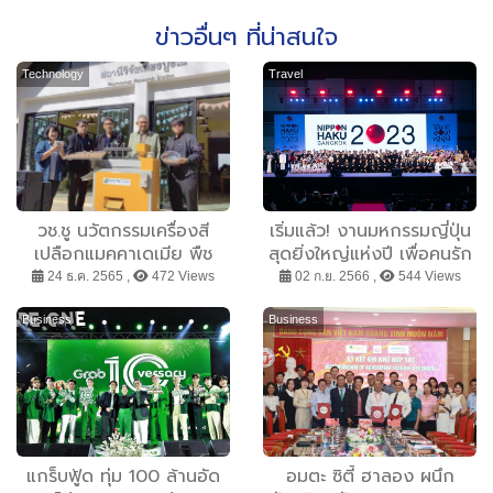
ข่าวอื่นๆ ที่น่าสนใจ
Technology
Travel
วช.ชู นวัตกรรมเครื่องสี
เริ่มแล้ว! งานมหกรรมญี่ปุ่น
เปลือกแมคคาเดเมีย พืช
สุดยิ่งใหญ่แห่งปี เพื่อคนรัก
เศรษฐกิจสู่การแปรรูปออกสู่
ญี่ปุ่นตัวจริง! กับงาน
24 ธ.ค. 2565 ,
472 Views
02 ก.ย. 2566 ,
544 Views
ตลาดโลก
“NIPPON HAKU
BANGKOK 2023” #ตะโกน
Business
Business
ออกมาว่าฉันชอบญี่ปุ่น ณ
สยามพารากอน
แกร็บฟู้ด ทุ่ม 100 ล้านอัด
อมตะ ซิตี้ ฮาลอง ผนึก