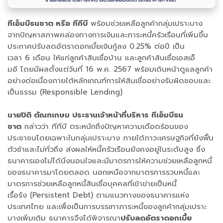
ทีเอ็มบีธนชาต หรือ ทีทีบี
พร้อมช่วยเหลือลูกค้ากลุ่มเปราะบาง
จากปัญหาสภาพคล่องทางการเงินและภาระหนี้ครัวเรือนที่เพิ่มขึ้น
ประกาศปรับลดอัตราดอกเบี้ยเงินกู้ลง 0.25% ต่อปี เป็น
เวลา 6 เดือน ให้แก่ลูกค้าสินเชื่อบ้าน และลูกค้าสินเชื่อเอสเอ็
มอี โดยมีผลตั้งแต่วันที่ 16 พ.ค. 2567 พร้อมเดินหน้าดูแลลูกค้า
อย่างต่อเนื่องภายใต้หลักเกณฑ์การให้สินเชื่ออย่างรับผิดชอบและ
เป็นธรรม (Responsible Lending)
นายปิติ ตัณฑเกษม ประธานเจ้าหน้าที่บริหาร ทีเอ็มบีธน
ชาต
กล่าวว่า ทีทีบี ตระหนักถึงปัญหาความเดือดร้อนของ
ประชาชนโดยเฉพาะในกลุ่มเปราะบาง ภายใต้ภาวะเศรษฐกิจที่ยังฟื้น
ตัวช้าและไม่ทั่วถึง ส่งผลให้หนี้ครัวเรือนยังคงอยู่ในระดับสูง ซึ่ง
ธนาคารเองไม่ได้นิ่งนอนใจและมีมาตรการให้ความช่วยเหลือลูกหนี้
ของธนาคารมาโดยตลอด นอกเหนือจากมาตรการรวบหนี้และ
มาตรการช่วยเหลือลูกหนี้สินเชื่อบุคคลที่เข้าข่ายเป็นหนี้
เรื้อรัง (Persistent Debt) ตามแนวทางของธนาคารแห่ง
ประเทศไทย และเพื่อเป็นการบรรเทาภาระหนี้ของลูกค้ากลุ่มเปราะ
บางเพิ่มเติม ธนาคารจึงได้พิจารณา
ปรับลดอัตราดอกเบี้ย