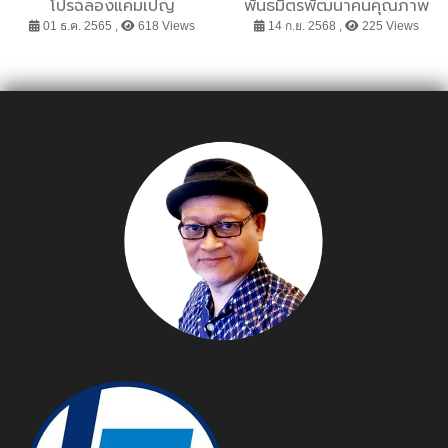
โปรฉลองแคมเปญ
พันธมิตรพัฒนาคนคุณภาพ
“GrabFood 10Versary”
หนุนภาคเศรษฐกิจฟู้เถาะ
01 ธ.ค. 2565 ,
618 Views
14 ก.ย. 2568 ,
225 Views
ขนทัพดารา “พีพี ไบร์ทนอ
ฟิล์ม แจม” ร่วมสร้างสีสัน