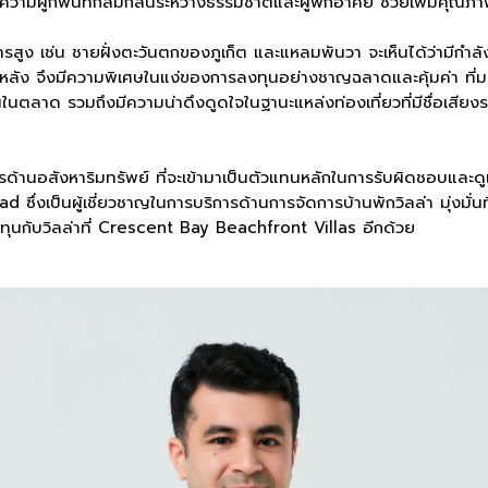
ษาความผูกพันที่กลมกลืนระหว่างธรรมชาติและผู้พักอาศัย ช่วยเพิ่มคุณภ
ต้องการสูง เช่น ชายฝั่งตะวันตกของภูเก็ต และแหลมพันวา จะเห็นได้ว่า
หลัง จึงมีความพิเศษในแง่ของการลงทุนอย่างชาญฉลาดและคุ้มค่า ที่มอ
เด่นในตลาด รวมถึงมีความน่าดึงดูดใจในฐานะแหล่งท่องเที่ยวที่มีชื่อเ
ารด้านอสังหาริมทรัพย์ ที่จะเข้ามาเป็นตัวแทนหลักในการรับผิดชอบแล
ึ่งเป็นผู้เชี่ยวชาญในการบริการด้านการจัดการบ้านพักวิลล่า มุ่งมั่นที
งทุนกับวิลล่าที่ Crescent Bay Beachfront Villas อีกด้วย