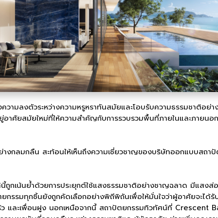
งความลงตัวระหว่างความหรูหราทันสมัยและโอบรับความธรรมชาติอย่
ู่อาศัยสมัยใหม่ที่ให้ความสำคัญกับการรวบรวมพื้นที่ภายในและภายนอ
่างกลมกลืน สะท้อนให้เห็นถึงความเชี่ยวชาญของบริษัทออกแบบสถาปัตย
ตินี้ถูกเน้นย้ำด้วยการประยุกต์ใช้แสงธรรมชาติอย่างชาญฉลาด มีแสงส่อ
ยกรรมทุกชิ้นยังถูกคัดเลือกอย่างพิถีพิถันเพื่อให้มั่นใจว่าผู้อาศัย
ัว และเพื่อนฝูง นอกเหนือจากนี้ สถาปัตยกรรมทิวทัศน์ที่ Crescent