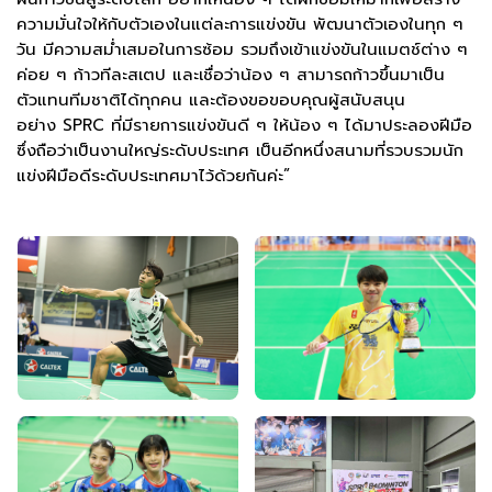
ความมั่นใจให้กับตัวเองในแต่ละการแข่งขัน พัฒนาตัวเองในทุก ๆ
วัน มีความสม่ำเสมอในการซ้อม รวมถึงเข้าแข่งขันในแมตช์ต่าง ๆ
ค่อย ๆ ก้าวทีละสเตป และเชื่อว่าน้อง ๆ สามารถก้าวขึ้นมาเป็น
ตัวแทนทีมชาติได้ทุกคน และต้องขอขอบคุณผู้สนับสนุน
อย่าง SPRC ที่มีรายการแข่งขันดี ๆ ให้น้อง ๆ ได้มาประลองฝีมือ
ซึ่งถือว่าเป็นงานใหญ่ระดับประเทศ เป็นอีกหนึ่งสนามที่รวบรวมนัก
แข่งฝีมือดีระดับประเทศมาไว้ด้วยกันค่ะ”