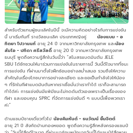
สำหรับตัวแทนผู้ชนะเลิศในปีนี้ จะมีความคิดอย่างไรกับการแข่งขัน
นี้ มาเริ่มกันที่ รางวัลชนะเลิศ ประเภทหญิงคู่
น้องแบม - อ
ทิตยา โปวานนท์
อายุ 24 ปี จากมหาวิทยาลัยกรุงเทพ และ
น้อง
ส้มโอ - ปทิดา ศรีสวัสดิ์
อายุ 20 ปี จากมหาวิทยาลัยกรุงเทพ
ธนบุรี พูดถึงความรู้สึกในวันนี้ว่า “สโมสรแบดมินตัน JELE
SBU ได้ชักชวนให้มาร่วมการแข่งขันในรายการนี้ วันนี้ดีใจมากที่ชนะ
การแข่งขัน ที่ผ่านมาตั้งใจฝึกซ้อมอย่างสม่ำเสมอ รวมถึงให้ความ
สำคัญในเรื่องโภชนาการอย่างละเอียด และขอเป็นกำลังใจให้น้อง
ๆ ที่รักในกีฬาแบดมินตันหากเราเชื่อมั่นว่าเราทำได้ เราก็จะสามารถ
ทำได้ค่ะ การแข่งขันมีแพ้มีชนะไม่กดดันตัวเองเพราะเป็นเรื่องของ
กีฬา และขอบคุณ SPRC ที่จัดการแข่งขันดี ๆ แบบนี้เพื่อพวกเรา
ค่ะ”
ด้านแชมป์ชายเดี่ยวทั่วไป
น้องคิมหันต์ - ธนวัฒน์ ยิ้มจิตต์
อายุ 21 ปี สังกัดบ้านทองหยอด พูดถึงความรู้สึกหลังครองแชมป์
ว่า “วันนี้รู้สึกดีใจมาก ที่ผ่านมาซ้อมหนักมากวันนี้ได้แชมป์รู้สึกหาย