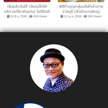
เริ่มแล้ววันนี้! เวียตเจ็ทให้
พิธีทำบุญกลุ่มบริษัทน้ำตาล
บริการเที่ยวบินตรง โฮจิมินห์
ราชบุรี (สำนักงานใหญ่
ซิตี้ - บริสเบน 2 เที่ยวต่อ
สีลม) เจริญพระพุทธมนต์
19 มิ.ย. 2566 ,
418 Views
11 เม.ย. 2568 ,
386 Views
สัปดาห์
พระสงฆ์ 9 รูปนำโดยพระเทพ
วัชรญาณกวี วัดพระราม 9
กาญจนาภิเษก เพื่อความสิริ
มงคลในเทศกาลสงกรานต์
ขึ้นปีใหม่ไทย 2568