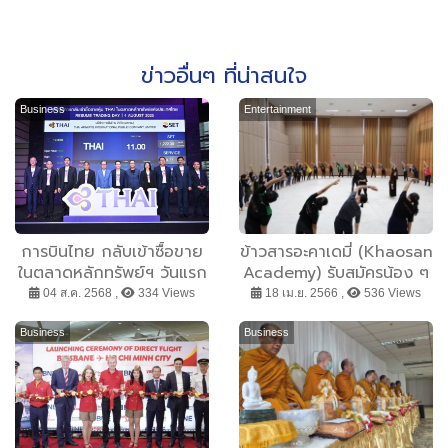
ข่าวอื่นๆ ที่น่าสนใจ
Business
Entertainment
การบินไทย กลับเข้าซื้อขาย
ข้าวสารอะคาเดมี่ (Khaosan
ในตลาดหลักทรัพย์ฯ วันแรก
Academy) รับสมัครน้อง ๆ
4 สิงหา 68 พร้อมทะยานสู่
เยาวชนทั้งชาย-หญิง อายุ
04 ส.ค. 2568 ,
334 Views
18 เม.ย. 2566 ,
536 Views
ขอบฟ้าใหม่ในฐานะสายการ
9-18 ปี เพียง 12 คน เท่านั้น
บินที่คนไทยภาคภูมิใจ
Business
Business