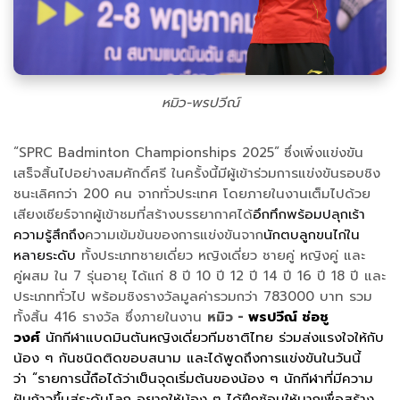
หมิว-พรปวีณ์
“SPRC Badminton Championships 2025”
ซึ่งเพิ่งแข่งขัน
เสร็จสิ้นไปอย่างสมศักดิ์ศรี ในครั้งนี้มีผู้เข้าร่วมการแข่งขันรอบชิง
ชนะเลิศกว่า 200
คน จากทั่วประเทศ โดยภายในงานเต็มไปด้วย
เสียงเชียร์จากผู้เข้าชมที่สร้างบรรยากาศได้
อึกทึกพร้อมปลุกเร้า
ความรู้สึกถึง
ความเข้มข้นของการแข่งขันจาก
นักตบลูกขนไก่ใน
หลายระดับ
ทั้งประเภทชายเดี่ยว หญิงเดี่ยว ชายคู่ หญิงคู่ และ
คู่ผสม ใน 7 รุ่นอายุ ได้แก่ 8 ปี 10 ปี 12 ปี 14 ปี 16 ปี 18 ปี และ
ประเภททั่วไป พร้อมชิงรางวัลมูลค่ารวมกว่า 783000 บาท รวม
ทั้งสิ้น 416 รางวัล ซึ่งภายในงาน
หมิว -
พรปวีณ์ ช่อชู
วงศ์
นักกีฬาแบดมินตันหญิงเดี่ยวทีมชาติไทย ร่วมส่งแรงใจให้กับ
น้อง ๆ กันชนิดติดขอบสนาม และได้พูดถึงการแข่งขันในวันนี้
ว่า “รายการนี้ถือได้ว่าเป็นจุดเริ่มต้นของน้อง ๆ นักกีฬาที่มีความ
ฝันก้าวขึ้นสู่ระดับโลก อยากให้น้อง ๆ ได้ฝึกซ้อมให้มากเพื่อสร้าง