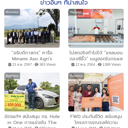
ข่าวอื่นๆ ที่น่าสนใจ
Business
Hangout
“อธิบดีภาสกร” หารือ
ไม่สดจริงทำไม่ได้ “แซลมอน
Minami Aso Agri’s
ดองซีอิ๊ว” เมนูฮอตในกระแส
Future Public
ทำตลาดปลา(สี)ส้มคึกคัก!
15 ส.ค. 2567 ,
363 Views
12 พ.ย. 2564 ,
1388 Views
Corporation สนับสนุน
อะไร? ทำกระแสแรงต่อเนื่อง
เกษตรอุตสาหกรรมสำหรับ
ทั้งกลุ่มนักกิน นักขาย
Business
Business
สังคมผู้สูงอายุ และการท่อง
เที่ยว
มิตรแท้ฯ สนับสนุน กธ. Hole
FWD ประกันชีวิต สนับสนุน
in One การแข่งขัน The
โครงการรณรงค์ความ