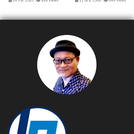
Next Real Golf #4
ปลอดภัยทางถนนช่วง
24 ก.ค. 2565 ,
939 Views
11 เม.ย. 2566 ,
649 Views
เทศกาลสงกรานต์ ปี 2566
ร่วมกับสำนักงาน คปภ.