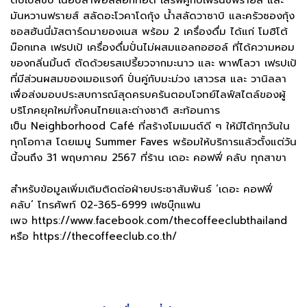
ดับเบิ้ลชิป เนื้อปลาพอลล๊อกทอด เสิร์ฟคู่กับเฟรนช์ฟรายส์ และ
มันหวานฟรายส์ สลัดอะโวคาโดกุ้ง น้ำสลัดวาซาบิ และครัวซองกุ้ง
ซอสฮันนี่มัสตาร์ดมายองเนส พร้อม 2 เครื่องดื่ม ได้แก่ โมฮิโต้
ม๊อกเทล เฟรปเป้ เครื่องดื่มปั่นไม่ผสมแอลกอฮอล์ ที่ได้ความหอม
ของกลิ่นมิ้นต์ ตัดด้วยรสเปรี้ยวจากมะนาว และ พาฟโลวา เฟรปเป้
ที่มีส่วนผสมของเมอแรงก์ ปั่นคู่กับมะม่วง เสาวรส และ วานิลลา
เพื่อส่งมอบประสบการณ์สุดครบครันตอบโจทย์ไลฟ์สไตล์ของผู้
บริโภคยุคใหม่ทั้งคนไทยและต่างชาติ สะท้อนการ
เป็น Neighborhood Café ที่สร้างโมเมนต์ดี ๆ ให้มีได้ทุกวันใน
ทุกโอกาส โดยเมนู Summer Faves พร้อมให้บริการแล้วตั้งแต่วัน
นี้จนถึง 31 พฤษภาคม 2567 ที่ร้าน เดอะ คอฟฟี่ คลับ ทุกสาขา
สำหรับข้อมูลเพิ่มเติมติดต่อฝ่ายประชาสัมพันธ์ ‘เดอะ คอฟฟี่
คลับ’ โทรศัพท์ 02-365-6999 เฟซบุ๊กแฟน
เพจ https://www.facebook.com/thecoffeeclubthailand
หรือ
https://thecoffeeclub.co.th/