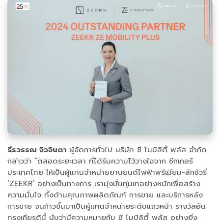
ธีรวรรณ จิวจินดา
ผู้จัดการทั่วไป บริษัท ซี โมบิลิตี้ พลัส จำกัด
กล่าวว่า “ตลอดระยะเวลา ที่ได้รับความไว้วางใจจาก ซีกเกอร์
ประเทศไทย ให้เป็นผู้แทนจำหน่ายยานยนต์ไฟฟ้าพรีเมียม-ลักชัวรี่
‘ZEEKR’ อย่างเป็นทางการ เรามุ่งมั่นทุ่มเทอย่างหนักเพื่อสร้าง
ความมั่นใจ ทั้งด้านคุณภาพผลิตภัณฑ์ การขาย และบริการหลัง
การขาย จนก้าวขึ้นมาเป็นผู้แทนจำหน่ายระดับแถวหน้า รางวัลอัน
ทรงเกียรตินี้ นับว่ามีความหมายกับ ซี โมบิลิตี้ พลัส อย่างยิ่ง