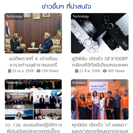
ข่าวอื่นๆ ที่น่าสนใจ
Technology
Technology
แม่ทัพภาคที่ 4 เข้าเยี่ยม
ฟูจิฟิล์ม เปิดตัว GFX100RF
คารวะท่านจุฬาราชมนตรี
กล้องดิจิทัลมีเดียมคอมแพค
พร้อมหารือแนวทางความ
แบบเลนส์ฟิกซ์รุ่นแรกในซีรีส์
23 เม.ย. 2569 ,
159 Views
21 มี.ค. 2568 ,
305 Views
ร่วมมือสนับสนุนกิจกรรม
GFX ที่เล็กและเบาที่สุดเท่าที่
เคยมีมา มอบประสบการณ์
Technology
Business
การใช้งานที่สนุก การถ่าย
ภาพที่เหนือชั้น และพกพา
ง่าย
วว. /วช. อบรมเชิงปฏิบัติการ
ศุภนิมิต เปิดตัว ‘เก๋ ชลลดา’
ผู้ประเมินแปลงเกษตรเบื้อง
แอมบาสเดอร์คนแรกของมูล