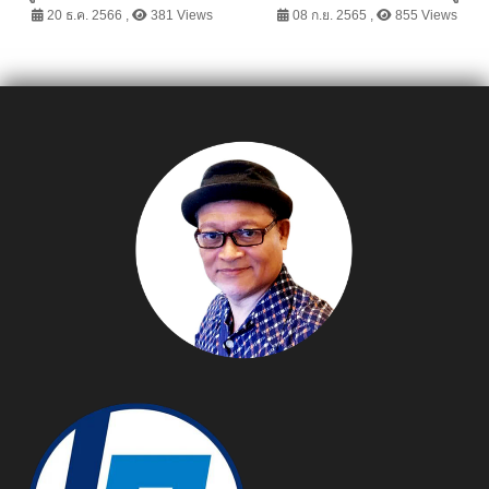
ต้น ยกระดับท้องถิ่นไทยให้
นิธิฯ
20 ธ.ค. 2566 ,
381 Views
08 ก.ย. 2565 ,
855 Views
ยั่งยืน