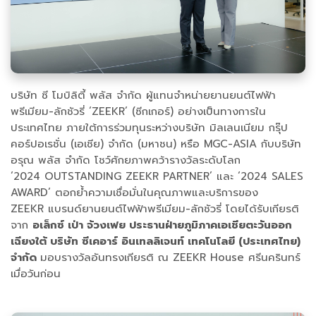
บริษัท ซี โมบิลิตี้ พลัส จำกัด ผู้แทนจำหน่ายยานยนต์ไฟฟ้า
พรีเมียม-ลักชัวรี่ ‘ZEEKR’ (ซีกเกอร์) อย่างเป็นทางการใน
ประเทศไทย ภายใต้การร่วมทุนระหว่างบริษัท มิลเลนเนียม กรุ๊ป
คอร์ปอเรชั่น (เอเชีย) จำกัด (มหาชน) หรือ MGC-ASIA กับบริษัท
อรุณ พลัส จำกัด โชว์ศักยภาพคว้ารางวัลระดับโลก
‘2024 OUTSTANDING ZEEKR PARTNER’ และ ‘2024 SALES
AWARD’ ตอกย้ำความเชื่อมั่นในคุณภาพและบริการของ
ZEEKR แบรนด์ยานยนต์ไฟฟ้าพรีเมียม-ลักชัวรี่ โดยได้รับเกียรติ
จาก
อเล็กซ์ เป่า จ้วงเฟย ประธานฝ่ายภูมิภาคเอเชียตะวันออก
เฉียงใต้ บริษัท ซีเคอาร์ อินเทลลิเจนท์ เทคโนโลยี (ประเทศไทย)
จำกัด
มอบรางวัลอันทรงเกียรติ ณ ZEEKR House ศรีนครินทร์
เมื่อวันก่อน