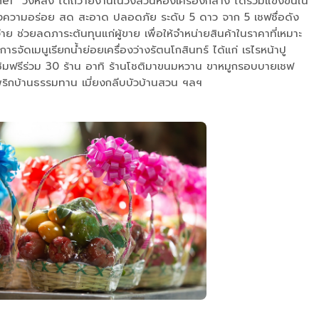
 วังหลัง ได้ถวายงานในวังส่วนห้องเครื่องกลาง ได้รวมแข่งขันใน
รื่องความอร่อย สด สะอาด ปลอดภัย ระดับ 5 ดาว จาก 5 เชฟชื่อดัง
ช่วยลดภาระต้นทุนแก่ผู้ขาย เพื่อให้จำหน่ายสินค้าในราคาที่เหมาะ
ัดเมนูเรียกน้ำย่อยเครื่องว่างรัตนโกสินทร์ ได้แก่ เรไรหน้าปู
ห้ชิมฟรีร่วม 30 ร้าน อาทิ ร้านโชติมาขนมหวาน ขาหมูกรอบบายเชฟ
้ำพริกบ้านธรรมทาน เมี่ยงกลีบบัวบ้านสวน ฯลฯ