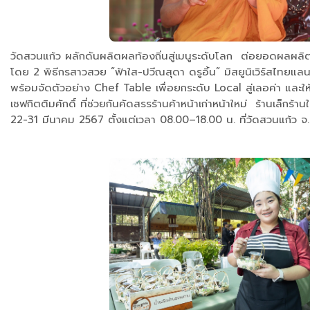
วัดสวนแก้ว ผลักดันผลิตผลท้องถิ่นสู่เมนูระดับโลก ต่อยอดผล
โดย 2 พิธีกรสาวสวย “ฟ้าใส-ปวีณสุดา ดรูอิ้น” มิสยูนิเวิร์สไทย
พร้อมจัดตัวอย่าง Chef Table เพื่อยกระดับ Local สู่เลอค่า และ
เชฟกิตติมศักดิ์ ที่ช่วยกันคัดสรรร้านค้าหน้าเก่าหน้าใหม่ ร้านเล
22-31 มีนาคม 2567 ตั้งแต่เวลา 08.00–18.00 น. ที่วัดสวนแก้ว จ