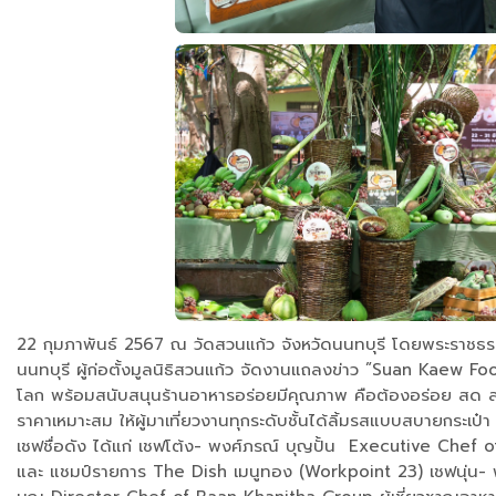
22 กุมภาพันธ์ 2567 ณ วัดสวนแก้ว จังหวัดนนทบุรี โดยพระราชธร
นนทบุรี ผู้ก่อตั้งมูลนิธิสวนแก้ว จัดงานแถลงข่าว ”Suan Kaew 
โลก พร้อมสนับสนุนร้านอาหารอร่อยมีคุณภาพ คือต้องอร่อย สด สะอ
ราคาเหมาะสม ให้ผู้มาเที่ยวงานทุกระดับชั้นได้ลิ้มรสแบบสบายกระเป๋
เชฟชื่อดัง ได้แก่ เชฟโต้ง- พงศ์ภรณ์ บุญปั้น Executive Ch
และ แชมป์รายการ The Dish เมนูทอง (Workpoint 23) เชฟนุ่น- พ