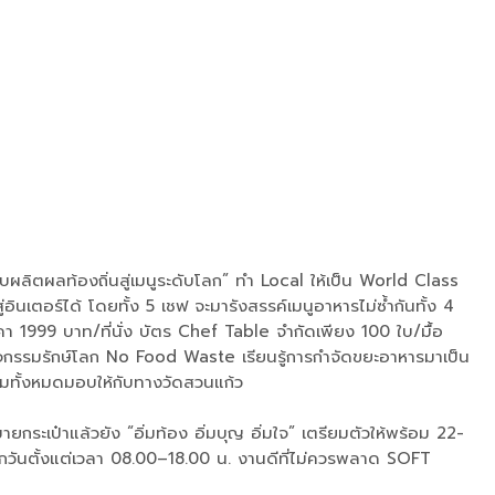
ลิตผลท้องถิ่นสู่เมนูระดับโลก” ทำ Local ให้เป็น World Class
ตอร์ได้ โดยทั้ง 5 เชฟ จะมารังสรรค์เมนูอาหารไม่ซ้ำกันทั้ง 4
คา 1999 บาท/ที่นั่ง บัตร Chef Table จำกัดเพียง 100 ใบ/มื้อ
กรรมรักษ์โลก No Food Waste เรียนรู้การกำจัดขยะอาหารมาเป็น
รรมทั้งหมดมอบให้กับทางวัดสวนแก้ว
ระเป๋าแล้วยัง “อิ่มท้อง อิ่มบุญ อิ่มใจ” เตรียมตัวให้พร้อม 22-
วันตั้งแต่เวลา 08.00–18.00 น. งานดีที่ไม่ควรพลาด SOFT