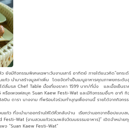
ังมีกิจกรรมพิเศษเฉพาะวันงานเสาร์ อาทิตย์ ภายใต้แนวคิด“ยกระดับผ
ว นำมาสร้างมูลค่าเพิ่ม โดยจัดทำเป็นเมนูอาหารคุณภาพยกระดับสู่อินเ
้ลิ้มรส Chef Table มื้อเที่ยงราคา 1599 บาท/ที่นั่ง และมื้อเย็นรา
หรือเพจเฟสบุค Suan Kaew Festi-Wat และมีกิจกรรมอื่นๆ อาทิ กิจ
ากศิลปิน ดารา นางงาม ที่พร้อมใจร่วมทำบุญเพื่องานนี้ รายได้จากกิจก
้ว ที่จะนำมาออกร้านให้ได้หิ้วกลับบ้าน เรียกว่านอกจากช็อปแบบสบายก
d Festi-Wat (งานสวนแก้วรวมพลังวัฒนธรรมอาหาร)” เปิดจำหน่ายทุก
๊คเพจ “Suan Kaew Festi-Wat“