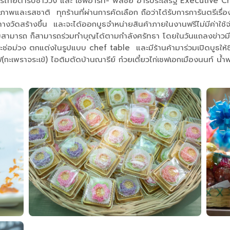
ไทยตำรับชาววัง และ เชฟอาร์ท- พลชัย อาร์ประเสริฐ Executive Chef
ภาพและรสชาติ ทุกร้านที่ผ่านการคัดเลือก ถือว่าได้รับการการันตรีเ
สร้างขึ้น และจะได้ออกบูธจำหน่ายสินค้าภายในงานฟรีไม่มีค่าใช้จ่าย 
ามสามารถ ก็สามารถร่วมทำบุญได้ตามกำลังศรัทธา โดยในวันแถลงข่าวมีการจ
และช่อม่วง ตกแต่งในรูปแบบ chef table และมีร้านค้ามาร่วมเปิดบูธใ
ฟ(กะเพราจระเข้) ไอติมตัดบ้านณารีย์ ก๋วยเตี๋ยวไก่เชฟเอกเมืองนนท์ น