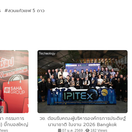
 #สวนแก้วเชฟ 5 ดาว
Technology
ฒนา กรรมการ
วช. ต้อนรับคณะผู้บริหารองค์กรการประดิษฐ์
) บิ๊กบอสใหญ่
นานาชาติ ในงาน 2026 Bangkok
่เคยธรรมดา
International Intellectual Property
Views
07 ม.ค. 2569 ,
182 Views