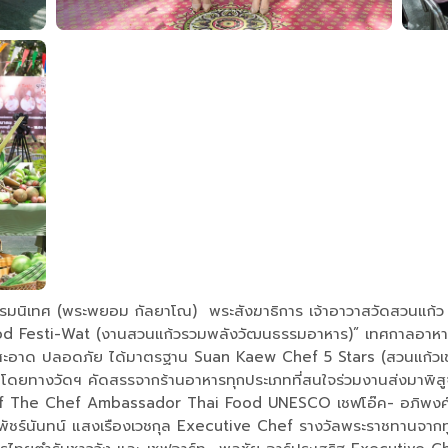
รมนิเทศ (พระพยอม กัลยาโณ) พระสังฆาธิการ เจ้าอาวาสวัดสวนแก้ว จ
Food Festi-Wat (งานสวนแก้วรวมพลังวัฒนธรรมอาหาร)” เทศกาลอาหารครั
าด ปลอดภัย ได้มาตรฐาน Suan Kaew Chef 5 Stars (สวนแก้วเชฟ 5 ดาว)
า โดยทางวัดฯ คัดสรรจากร้านอาหารทุกประเภทที่สนใจร่วมงานส่งมาพิสูจน์
ef of The Chef Ambassador Thai Food UNESCO เชฟโอ๊ค- อภิพงศ
ัชร์นันทน์ แสงเรืองเวชกุล Executive Chef รางวัลพระราชทานจากท