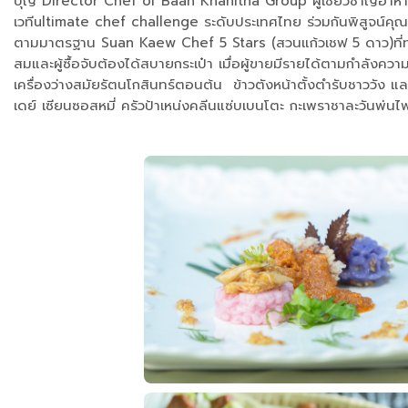
บุญ Director Chef of Baan Khanitha Group ผู้เชี่ยวชาญอาหาร
เวทีultimate chef challenge ระดับประเทศไทย ร่วมกันพิสูจน์คุณ
ตามมาตรฐาน Suan Kaew Chef 5 Stars (สวนแก้วเชฟ 5 ดาว)ที่ทางวัด
สมและผู้ซื้อจับต้องได้สบายกระเป๋า เมื่อผู้ขายมีรายได้ตามกำลังคว
เครื่องว่างสมัยรัตนโกสินทร์ตอนต้น ข้าวตังหน้าตั้งตำรับชาววัง 
เดย์ เซียนซอสหมี่ ครัวป้าเหน่งคลีนแซ่บเบนโตะ กะเพราชาละวันพ่นไ