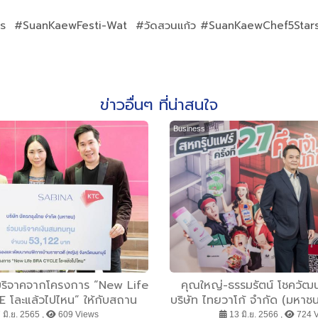
ร #SuanKaewFesti-Wat #วัดสวนแก้ว #SuanKaewChef5Stars
ข่าวอื่นๆ ที่น่าสนใจ
Business
นบริจาคจากโครงการ “New Life
คุณใหญ่-ธรรมรัตน์ โชควั
โละแล้วไปไหน” ให้กับสถาน
บริษัท ไทยวาโก้ จำกัด (มหาชน
ละพัฒนาคนพิการบ้านราชาวดี
แห่งไทยวาโก้ฯ ทำอะไรก็ไม
 มิ.ย. 2565 ,
609 Views
13 มิ.ย. 2566 ,
724 