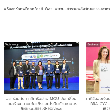
#SuanKaewFoodFesti-Wat #สวนแก้วรวมพลังวัฒนธรรมอาหา
Technology
Business
วช. ร่วมกับ ภาคีเครือข่าย MOU ขับเคลื่อน
เคทีซีมอบเงิ
และสร้างความเข้มแข็งและยั่งยืนด้านเกษตร
BRA CYCLE 
อินทรีย์ในพื้นที่คุ้งบางกระเจ้า
คุ้มครองแ
08 ส.ค. 2566 ,
503 Views
27